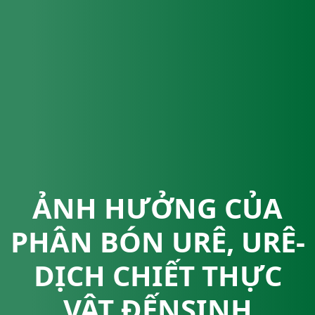
ẢNH HƯỞNG CỦA
PHÂN BÓN URÊ, URÊ-
DỊCH CHIẾT THỰC
VẬT ĐẾNSINH