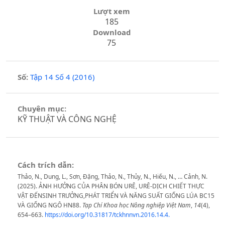
Lượt xem
185
Download
75
Số:
Tập 14 Số 4 (2016)
Chuyên mục:
KỸ THUẬT VÀ CÔNG NGHỆ
Cách trích dẫn:
Thảo, N., Dung, L., Sơn, Đặng, Thảo, N., Thủy, N., Hiếu, N., … Cảnh, N.
(2025). ẢNH HƯỞNG CỦA PHÂN BÓN URÊ, URÊ-DỊCH CHIẾT THỰC
VẬT ĐẾNSINH TRƯỞNG,PHÁT TRIỂN VÀ NĂNG SUẤT GIỐNG LÚA BC15
VÀ GIỐNG NGÔ HN88.
Tạp Chí Khoa học Nông nghiệp Việt Nam
,
14
(4),
654–663.
https://doi.org/10.31817/tckhnnvn.2016.14.4.