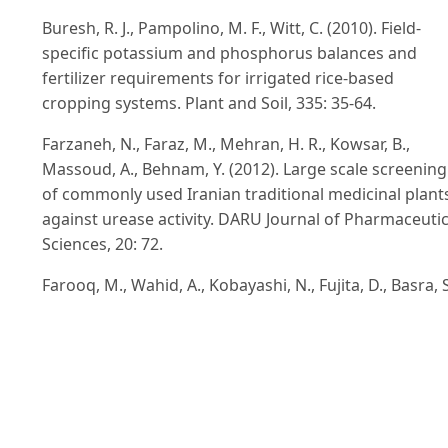
Buresh, R. J., Pampolino, M. F., Witt, C. (2010). Field-
speciﬁc potassium and phosphorus balances and
fertilizer requirements for irrigated rice-based
cropping systems. Plant and Soil, 335: 35-64.
Farzaneh, N., Faraz, M., Mehran, H. R., Kowsar, B.,
Massoud, A., Behnam, Y. (2012). Large scale screening
of commonly used Iranian traditional medicinal plant
against urease activity. DARU Journal of Pharmaceutic
Sciences, 20: 72.
Farooq, M., Wahid, A., Kobayashi, N., Fujita, D., Basra, S
M. A. (2009). Plant drought stress: effects, mechanis
and management. Agronomy for Sustainable
Development, 29: 185-212.
Ignacio, A. C., Tony, J. V. (2011). Acomprehensive study
plant density consequences on nitrogen uptake