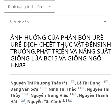
Định dạng trích dẫn
Tải trích dẫn
ẢNH HƯỞNG CỦA PHÂN BÓN URÊ,
URÊ-DỊCH CHIẾT THỰC VẬT ĐẾNSINH
TRƯỞNG,PHÁT TRIỂN VÀ NĂNG SUẤT
GIỐNG LÚA BC15 VÀ GIỐNG NGÔ
HN88
1
2
Nguyễn Thị Phương Thảo (*)
,
Lê Thị Dung
,
1
1
Đặng Văn Sơn
,
Ninh Thị Thảo
,
Nguyễn Thị
1
1
Thủy
,
Nguyễn Tràng Hiếu
,
Nguyễn Thanh
1
2, 3
Hải
,
Nguyễn Tất Cảnh