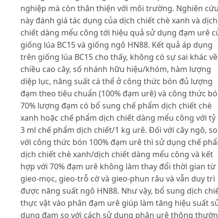
nghiệp mà còn thân thiện với môi trường. Nghiên cứ
này đánh giá tác dụng của dịch chiết chè xanh và dịch
chiết dàng mểu công tới hiệu quả sử dụng đạm urê c
giống lúa BC15 và giống ngô HN88. Kết quả áp dụng
trên giống lúa BC15 cho thấy, không có sự sai khác về
chiều cao cây, số nhánh hữu hiệu/khóm, hàm lượng
diệp lục, năng suất cá thể ở công thức bón đủ lượng
đạm theo tiêu chuẩn (100% đạm urê) và công thức b
70% lượng đạm có bổ sung chế phẩm dịch chiết chè
xanh hoặc chế phẩm dịch chiết dàng mểu công với tỷ 
3 ml chế phẩm dịch chiết/1 kg urê. Đối với cây ngô, so
với công thức bón 100% đạm urê thì sử dụng chế ph
dịch chiết chè xanh/dịch chiết dàng mểu công và kết
hợp với 70% đạm urê không làm thay đổi thời gian từ
gieo-mọc, gieo-trỗ cờ và gieo-phun râu và vẫn duy trì
được năng suất ngô HN88. Như vậy, bổ sung dịch chi
thực vật vào phân đạm urê giúp làm tăng hiệu suất s
dụng đạm so với cách sử dụng phân urê thông thườn