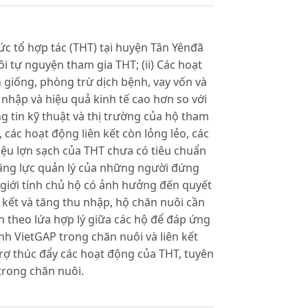
ức tổ hợp tác (THT) tại huyện Tân Yênđã
ôi tự nguyện tham gia THT; (ii) Các hoạt
giống, phòng trừ dịch bệnh, vay vốn và
nhập và hiệu quả kinh tế cao hơn so với
ng tin kỹ thuật và thị trường của hộ tham
 các hoạt động liên kết còn lỏng lẻo, các
iệu lợn sạch của THT chưa có tiêu chuẩn
ăng lực quản lý của những người đứng
 giới tính chủ hộ có ảnh hưởng đến quyết
n kết và tăng thu nhập, hộ chăn nuôi cần
n theo lứa hợp lý giữa các hộ để đáp ứng
nh VietGAP trong chăn nuôi và liên kết
rợ thúc đẩy các hoạt động của THT, tuyên
trong chăn nuôi.