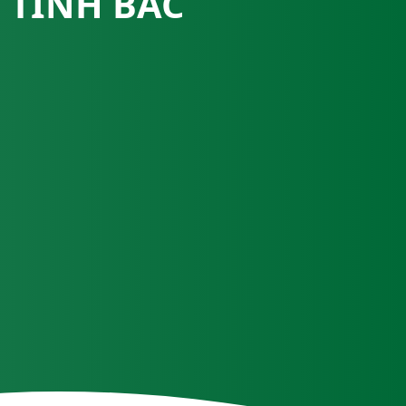
, TỈNH BẮC