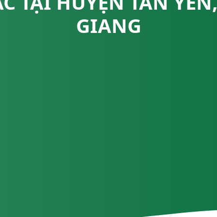
C TẠI HUYỆN TÂN YÊN
GIANG