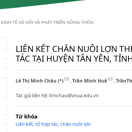
KINH TẾ XÃ HỘI VÀ PHÁT TRIỂN NÔNG THÔN
LIÊN KẾT CHĂN NUÔI LỢN T
TÁC TẠI HUYỆN TÂN YÊN, TỈN
Lê Thị Minh Châu (*)
,
Trần Minh Huệ
,
TrầnT
Tác giả liên hệ:
ltmchau@vnua.edu.vn
Từ khóa
Liên kết
,
tổ hợp tác
,
chăn nuôi lợn