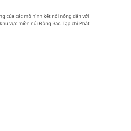
g của các mô hình kết nối nông dân với
 khu vực miền núi Đông Băc. Tạp chí Phát
 Hai Giang (2011). Enhancing
ct, Bac Giang province, Vietnam Journal
g kê ngành chăn nuôi.
1). Vai trò của tổ hợp tác trong việc
u trường hợp tại huyện Phong Điền,