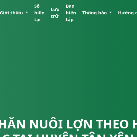
Số
Ban
Lưu
Giới thiệu
hiện
biên
Thông báo
Hướng 
trữ
tại
tập
CHĂN NUÔI LỢN THEO