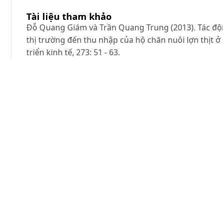
Tài liệu tham khảo
Đỗ Quang Giám và Trần Quang Trung (2013). Tác độn
thị trường đến thu nhập của hộ chăn nuôi lợn thịt ở
triển kinh tế, 273: 51 - 63.
Nguyen Thi Duong Nga, Nguyen Thi Thu Ha và Phung
coordination in chicken production in Yen The distri
of ISSAS, 17(2): 104 - 116.
Phòng thống kê huyện Tân Yên (2016). Báo cáo thốn
Trần Quốc Nhân, Hứa Thị Huỳnh và Đỗ Văn Hoàng (201
nâng cao nguồn lực sinh kế cho nông hộ: Nghiên cứ
thành phố Cần Thơ.
ọc viện Nông nghiệp Việt Nam
, thành phố Hà Nội