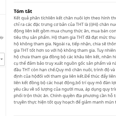
Tóm tắt
Kết quả phân tíchliên kết chăn nuôi lợn theo hình th
chỉ ra các đặc trưng cơ bản của THT là (i)Hộ chăn nu
động liên kết gồm mua chung thức ăn, mua bán con 
tiêu thụ sản phẩm. Hộ tham gia THT đã đạt mức thu 
iệp
hộ không tham gia. Ngoài ra, tiếp nhận, chia sẽ thô
gia THT tốt hơn so với hộ không tham gia. Tuy nhiên,
hộ chưa tham gia đồng bộ các khâu liên kết, nhãn h
cụ thể đảm bảo truy xuất nguồn gốc sản phẩm và n
đầu THT còn hạn chế.Quy mô chăn nuôi, trình độ và
định của hộđối với tham gia liên kết.Để thúc đẩy liê
liên kết đồng bộ các hoạt động,bố trí quy mô đàn lợ
yêu cầu về số lượng của người mua, áp dụng quy trì
phối trộn thức ăn. Chính quyền địa phương cần hỗ t
truyền thực hiện tốt quy hoạch để giảm manh mún 