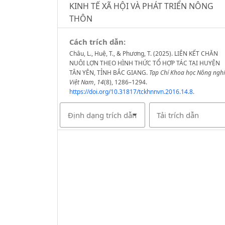
KINH TẾ XÃ HỘI VÀ PHÁT TRIỂN NÔNG
THÔN
Cách trích dẫn:
Châu, L., Huệ, T., & Phương, T. (2025). LIÊN KẾT CHĂN
NUÔI LỢN THEO HÌNH THỨC TỔ HỢP TÁC TẠI HUYỆN
TÂN YÊN, TỈNH BẮC GIANG.
Tạp Chí Khoa học Nông ngh
Việt Nam
,
14
(8), 1286–1294.
https://doi.org/10.31817/tckhnnvn.2016.14.8.
Định dạng trích dẫn
Tải trích dẫn