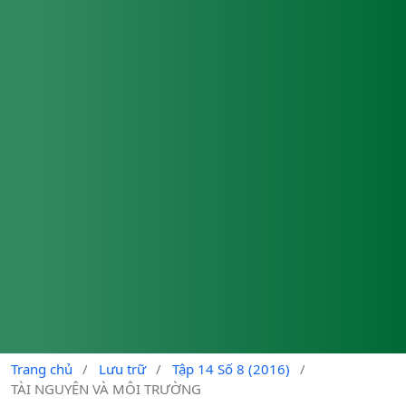
Trang chủ
/
Lưu trữ
/
Tập 14 Số 8 (2016)
/
TÀI NGUYÊN VÀ MÔI TRƯỜNG