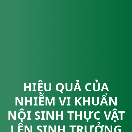
HIỆU QUẢ CỦA
NHIỄM VI KHUẨN
NỘI SINH THỰC VẬT
LÊN SINH TRƯỞNG