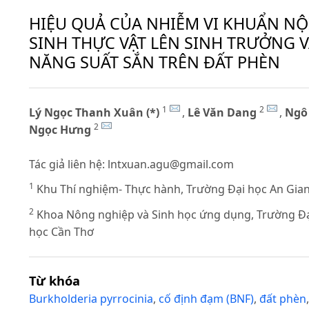
HIỆU QUẢ CỦA NHIỄM VI KHUẨN NỘ
SINH THỰC VẬT LÊN SINH TRƯỞNG 
NĂNG SUẤT SẮN TRÊN ĐẤT PHÈN
1
2
Lý Ngọc Thanh Xuân (*)
,
Lê Văn Dang
,
Ngô
2
Ngọc Hưng
Tác giả liên hệ:
lntxuan.agu@gmail.com
1
Khu Thí nghiệm- Thực hành, Trường Đại học An Gia
2
Khoa Nông nghiệp và Sinh học ứng dụng, Trường Đ
học Cần Thơ
Từ khóa
Burkholderia pyrrocinia
,
cố định đạm (BNF)
,
đất phèn
,