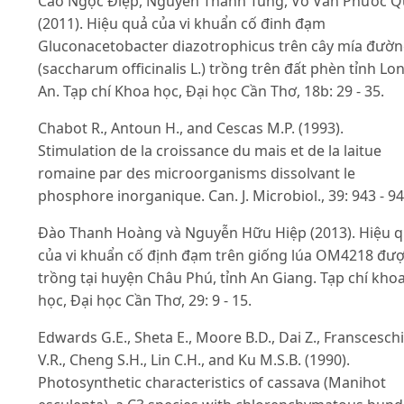
Cao Ngọc Điệp, Nguyễn Thanh Tùng, Võ Văn Phước 
(2011). Hiệu quả của vi khuẩn cố đinh đạm
Gluconacetobacter diazotrophicus trên cây mía đườ
(saccharum officinalis L.) trồng trên đất phèn tỉnh Lo
An. Tạp chí Khoa học, Đại học Cần Thơ, 18b: 29 - 35.
Chabot R., Antoun H., and Cescas M.P. (1993).
Stimulation de la croissance du mais et de la laitue
romaine par des microorganisms dissolvant le
phosphore inorganique. Can. J. Microbiol., 39: 943 - 94
Đào Thanh Hoàng và Nguyễn Hữu Hiệp (2013). Hiệu 
của vi khuẩn cố định đạm trên giống lúa OM4218 đư
trồng tại huyện Châu Phú, tỉnh An Giang. Tạp chí kho
học, Đại học Cần Thơ, 29: 9 - 15.
Edwards G.E., Sheta E., Moore B.D., Dai Z., Fransceschi
V.R., Cheng S.H., Lin C.H., and Ku M.S.B. (1990).
Photosynthetic characteristics of cassava (Manihot