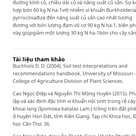
đường kính củ, chiều dài củ và năng suất củ sắn. Sự k
hợp bón 60 kg N ha-1với nhiễm vi khuẩn Burkholderi
pyrrociniađưa đến năng suất củ sắn cao nhất tương
đương với bón lượng đạm vô cơ 90 kg N ha-1, biện p
này giúpgiảm một lượng 30 kg N ha-1bón cho cây sắn
Tài liệu tham khảo
Buchholz D. D. (2004). Soil test interpretations and
recommendations handbook. University of Missouri -
College of Agriculture Division of Plant Sciences.
Cao Ngọc Điệp và Nguyễn Thị Mộng Huyền (2015). Ph
lập và xác định đặc tính vi khuẩn nội sinh trong rễ cây
khoai lang (Ipomoea batatas Lam.) trồng trên đất ph
ở huyện Hòn Đất, tỉnh Kiên Giang. Tạp chí Khoa học, Đ
học Cần Thơ, 36.