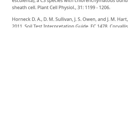
esculenta), a C3 species with chlorenchymatous bund
sheath cell. Plant Cell Physiol., 31: 1199 - 1206.
Horneck D. A., D. M. Sullivan, J. S. Owen, and J. M. Hart,
2011. Soil Test Interpretation Guide. EC 1478. Corvallis
OR: Oregon State University Extension Service, pp: 1 -
12.
Kapulnik Y., Kigel J., Okon Y. (1981). Effect of Azospiril
anoculation on some growth parameters and N -
content of wheat Sorghum pancium, Plant and Soil, 6
65 - 70.
Mertens T., and Hess D. (1984). Yield increases in spri
wheat (Triticum aestivum) inoculated with Azospirill
lipoferum under greenhouse and field conditions of 
temperate region, Plant and Soil, 82: 87 - 99.
Muthuswamy P., and Rao K.C. (1979). Influence of
Nitrogen and Potash Fertilization on Tuber Yield and