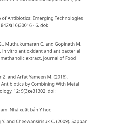
 of Antibiotics: Emerging Technologies
842X(16)30016 - 6. doi:
a G., Muthukumaran C. and Gopinath M.
in vitro antioxidant and antibacterial
 methanolic extract. Journal of Food
r Z. and Arfat Yameen M. (2016).
nt Antibiotics by Combining With Metal
logy, 12; 9(3):e31302. doi:
 Nam. Nhà xuất bản Y học
 Y. and Cheewansirisuk C. (2009). Sappan