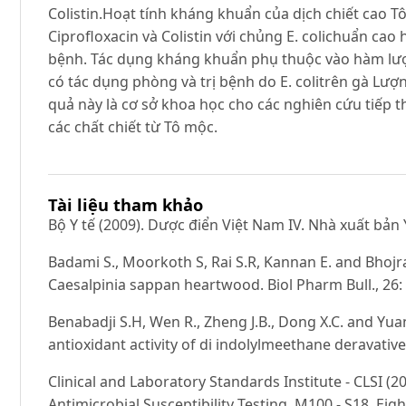
Colistin.Hoạt tính kháng khuẩn của dịch chiết cao T
Ciprofloxacin và Colistin với chủng E. colichuẩn cao
bệnh. Tác dụng kháng khuẩn phụ thuộc vào hàm lư
có tác dụng phòng và trị bệnh do E. colitrên gà L
quả này là cơ sở khoa học cho các nghiên cứu tiếp t
các chất chiết từ Tô mộc.
Tài liệu tham khảo
Bộ Y tế (2009). Dược điển Việt Nam IV. Nhà xuất bản 
Badami S., Moorkoth S, Rai S.R, Kannan E. and Bhojraj 
Caesalpinia sappan heartwood. Biol Pharm Bull., 26: 
Benabadji S.H, Wen R., Zheng J.B., Dong X.C. and Yua
antioxidant activity of di indolylmeethane deravative
Clinical and Laboratory Standards Institute - CLSI (
Antimicrobial Susceptibility Testing. M100 - S18, Ei