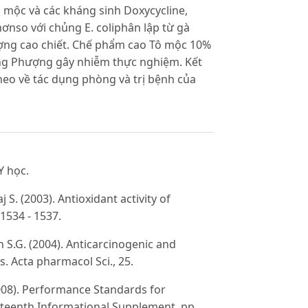
ô mộc và các kháng sinh Doxycycline,
 hơnso với chủng E. coliphân lập từ gà
ợng cao chiết. Chế phẩm cao Tô mộc 10%
ượng Phượng gây nhiễm thực nghiệm. Kết
heo về tác dụng phòng và trị bệnh của
Y học.
S. (2003). Antioxidant activity of
1534 - 1537.
n S.G. (2004). Anticarcinogenic and
s. Acta pharmacol Sci., 25.
2008). Performance Standards for
ghteenth Informational Supplement, pp.