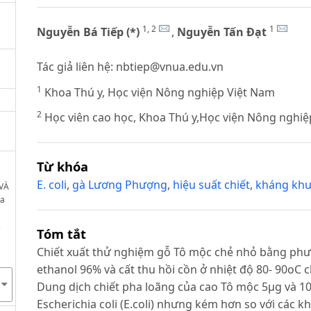
1, 2
1
Nguyễn Bá Tiếp (*)
,
Nguyễn Tấn Đạt
Tác giả liên hệ:
nbtiep@vnua.edu.vn
1
Khoa Thú y, Học viện Nông nghiệp Việt Nam
2
Học viên cao học, Khoa Thú y,Học viện Nông nghiệ
Từ khóa
E. coli
,
gà Lương Phượng
,
hiệu suất chiết
,
kháng kh
 VÀ
ia
,
Tóm tắt
Chiết xuất thử nghiệm gỗ Tô mộc chẻ nhỏ bằng ph
ethanol 96% và cất thu hồi cồn ở nhiệt độ 80- 90oC c
Dung dịch chiết pha loãng của cao Tô mộc 5µg và 1
Escherichia coli (E.coli) nhưng kém hơn so với các k