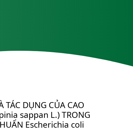
VÀ TÁC DỤNG CỦA CAO
inia sappan L.) TRONG
UẨN Escherichia coli