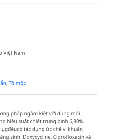
p Việt Nam
uẩn
,
Tô mộc
ương pháp ngâm kiệt với dung môi
ho hiệu suất chiết trung bình 6,80%.
0 µgđềucó tác dụng ức chế vi khuẩn
háng sinh: Doxycycline, Ciprofloxacin và