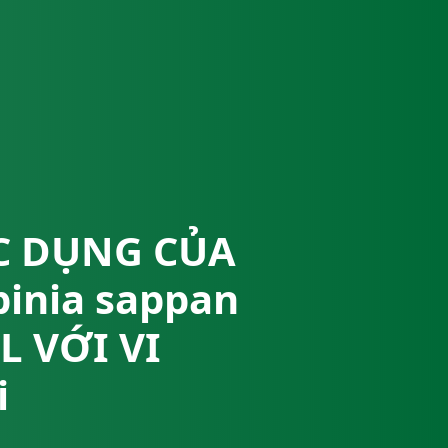
ÁC DỤNG CỦA
inia sappan
 VỚI VI
i