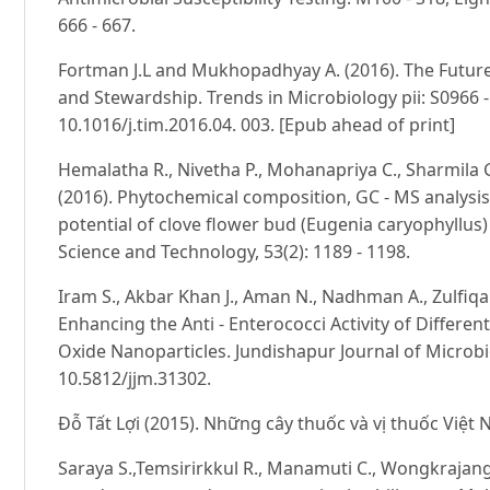
666 - 667.
Fortman J.L and Mukhopadhyay A. (2016). The Future
and Stewardship. Trends in Microbiology pii: S0966 - 
10.1016/j.tim.2016.04. 003. [Epub ahead of print]
Hemalatha R., Nivetha P., Mohanapriya C., Sharmil
(2016). Phytochemical composition, GC - MS analysis, 
potential of clove flower bud (Eugenia caryophyllus)
Science and Technology, 53(2): 1189 - 1198.
Iram S., Akbar Khan J., Aman N., Nadhman A., Zulfiqa
Enhancing the Anti - Enterococci Activity of Differe
Oxide Nanoparticles. Jundishapur Journal of Microbio
10.5812/jjm.31302.
Đỗ Tất Lợi (2015). Những cây thuốc và vị thuốc Việt
Saraya S.,Temsirirkkul R., Manamuti C., Wongkrajang