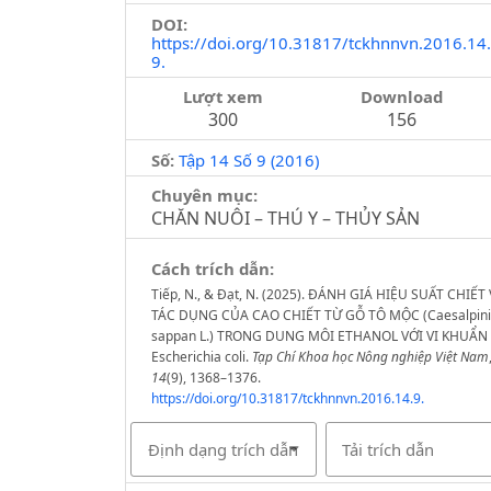
DOI:
https://doi.org/10.31817/tckhnnvn.2016.14.
9.
Lượt xem
Download
300
156
Số:
Tập 14 Số 9 (2016)
Chuyên mục:
CHĂN NUÔI – THÚ Y – THỦY SẢN
Cách trích dẫn:
Tiếp, N., & Đạt, N. (2025). ĐÁNH GIÁ HIỆU SUẤT CHIẾT
TÁC DỤNG CỦA CAO CHIẾT TỪ GỖ TÔ MỘC (Caesalpin
sappan L.) TRONG DUNG MÔI ETHANOL VỚI VI KHUẨN
Escherichia coli.
Tạp Chí Khoa học Nông nghiệp Việt Nam
14
(9), 1368–1376.
https://doi.org/10.31817/tckhnnvn.2016.14.9.
Định dạng trích dẫn
Tải trích dẫn