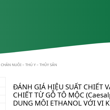
CHĂN NUÔI – THÚ Y – THỦY SẢN
ĐÁNH GIÁ HIỆU SUẤT CHIẾT 
CHIẾT TỪ GỖ TÔ MỘC (Caesalp
DUNG MÔI ETHANOL VỚI VI KH