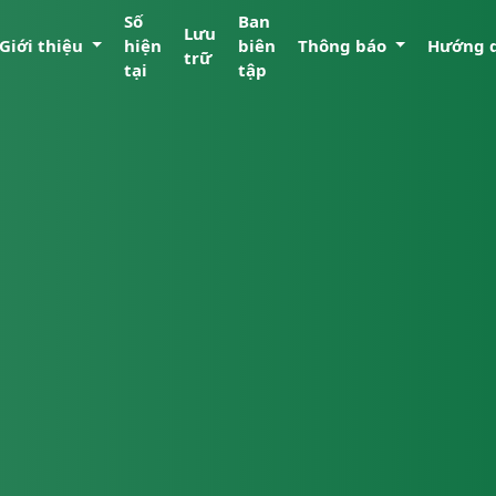
Số
Ban
Lưu
Giới thiệu
hiện
biên
Thông báo
Hướng 
trữ
tại
tập