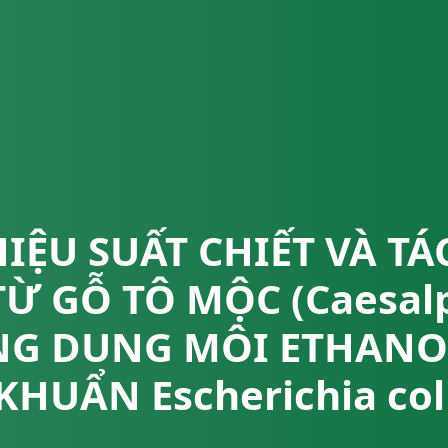
IỆU SUẤT CHIẾT VÀ T
TỪ GỖ TÔ MỘC (Caesalp
ONG DUNG MÔI ETHANOL
KHUẨN Escherichia col