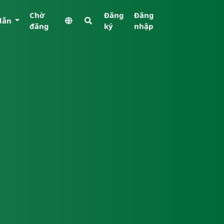
Chờ
Đăng
Đăng
dẫn
đăng
ký
nhập