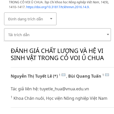
TRONG CỎ VOI Ủ CHUA.
Tạp Chí Khoa học Nông nghiệp Việt Nam
,
14
(9),
1410–1417.
https://doi.org/10.31817/tckhnnvn.2016.14.9.
Định dạng trích dẫn
Tải trích dẫn
ĐÁNH GIÁ CHẤT LƯỢNG VÀ HỆ VI
SINH VẬT TRONG CỎ VOI Ủ CHUA
1
1
Nguyễn Thị Tuyết Lê (*)
,
Bùi Quang Tuấn
Tác giả liên hệ:
tuyetle_hua@vnua.edu.vn
1
Khoa Chăn nuôi, Học viện Nông nghiệp Việt Nam