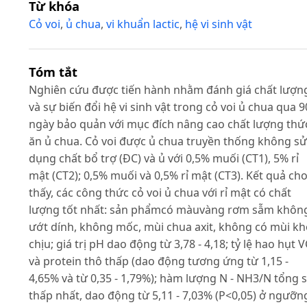
Từ khóa
Cỏ voi
,
ủ chua
,
vi khuẩn lactic
,
hệ vi sinh vật
Tóm tắt
Nghiên cứu được tiến hành nhằm đánh giá chất lượn
và sự biến đổi hệ vi sinh vật trong cỏ voi ủ chua qua 9
ngày bảo quản với mục đích nâng cao chất lượng thứ
ăn ủ chua. Cỏ voi được ủ chua truyền thống không sử
dụng chất bổ trợ (ĐC) và ủ với 0,5% muối (CT1), 5% rỉ
mật (CT2); 0,5% muối và 0,5% rỉ mật (CT3). Kết quả ch
thấy, các công thức cỏ voi ủ chua với rỉ mật có chất
lượng tốt nhất: sản phẩmcó màuvàng rơm sẫm khôn
ướt dính, không mốc, mùi chua axit, không có mùi k
chịu; giá trị pH dao động từ 3,78 - 4,18; tỷ lệ hao hụt 
và protein thô thấp (dao động tương ứng từ 1,15 -
4,65% và từ 0,35 - 1,79%); hàm lượng N - NH3/N tổng 
thấp nhất, dao động từ 5,11 - 7,03% (P<0,05) ở ngưỡn