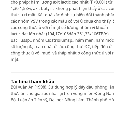
cho phép; hàm lượng axit lactic cao nhất (P<0,001) từ
1,30-1,58%; axit butyric không phát hiện thấy ở các c
thức ủ rỉ mật. Kết quả xác định sự biến đổi thành phầ
các nhóm VSV trong các mẫu cỏ voi ủ chua cho thấy, 
các công thức ủ với rỉ mật số lượng nhóm vi khuẩn
lactic đạt lớn nhất (194,17x106đến 361,33x106TB/g).
Bacillussp., nhóm Clostridiumsp., nấm men, nấm mố
số lượng đạt cao nhất ở các công thứcĐC, tiếp đến ở
công thức ủ với muối và thấp nhất ở công thức ủ với r
mật.
Tài liệu tham khảo
Bùi Xuân An (1998). Sử dụng hợp lý dây đậu phộng là
thức ăn cho gia súc nhai lại trên vùng miền Đông Na
Bộ. Luận án Tiến sỹ, Đại học Nông Lâm, Thành phố Hồ
Chí Minh.