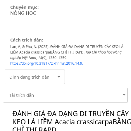
Chuyên mục:
NÔNG HỌC
Cách trích dẫn:
Lan, V., & Phú, N. (2025). ĐÁNH GIÁ ĐA DẠNG DI TRUYỀN CÂY KEO LÁ
LIỀM Acacia crassicarpaBẰNG CHỈ THỊ RAPD.
Tạp Chí Khoa học Nông
nghiệp Việt Nam
,
14
(9), 1350–1359.
https://doi.org/10.31817/tckhnnvn.2016.14.9.
Định dạng trích dẫn
Tải trích dẫn
ĐÁNH GIÁ ĐA DẠNG DI TRUYỀN CÂY
KEO LÁ LIỀM Acacia crassicarpaBẰN
CHỈ THỊ RAPD