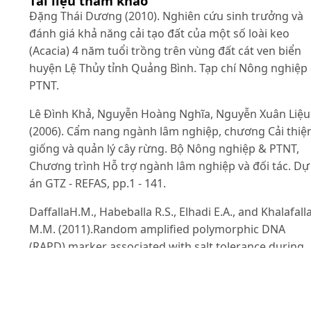
Tài liệu tham khảo
Đặng Thái Dương (2010). Nghiên cứu sinh trưởng và
đánh giá khả năng cải tạo đất của một số loài keo
(Acacia) 4 năm tuổi trồng trên vùng đất cát ven biển
huyện Lệ Thủy tỉnh Quảng Bình. Tạp chí Nông nghiệp
PTNT.
Lê Đình Khả, Nguyễn Hoàng Nghĩa, Nguyễn Xuân Liệu
(2006). Cẩm nang ngành lâm nghiệp, chương Cải thiệ
giống và quản lý cây rừng. Bộ Nông nghiệp & PTNT,
Chương trình Hỗ trợ ngành lâm nghiệp và đối tác. Dự
án GTZ - REFAS, pp.1 - 141.
DaffallaH.M., Habeballa R.S., Elhadi E.A., and Khalafall
M.M. (2011).Random amplified polymorphic DNA
(RAPD) marker associated with salt tolerance during
seeds germination and growth of selected Acacia
senegal provenances. African Journal of
Biotechnologym, 10(31): 5820 - 5830.