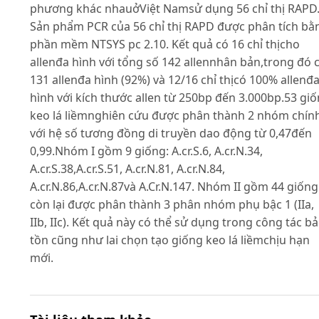
phương khác nhauởViệt Namsử dụng 56 chỉ thị RAPD
Sản phẩm PCR của 56 chỉ thị RAPD được phân tích bằ
phần mềm NTSYS pc 2.10. Kết quả có 16 chỉ thịcho
allenđa hình với tổng số 142 allennhân bản,trong đó 
131 allenđa hình (92%) và 12/16 chỉ thịcó 100% allenđ
hình với kích thước allen từ 250bp đến 3.000bp.53 gi
keo lá liềmnghiên cứu được phân thành 2 nhóm chín
với hệ số tương đồng di truyền dao động từ 0,47đến
0,99.Nhóm I gồm 9 giống: A.cr.S.6, A.cr.N.34,
A.cr.S.38,A.cr.S.51, A.cr.N.81, A.cr.N.84,
A.cr.N.86,A.cr.N.87và A.Cr.N.147. Nhóm II gồm 44 giống
còn lại được phân thành 3 phân nhóm phụ bậc 1 (IIa,
IIb, IIc). Kết quả này có thể sử dụng trong công tác b
tồn cũng như lai chọn tạo giống keo lá liềmchịu hạn
mới.