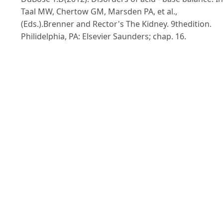
Taal MW, Chertow GM, Marsden PA, et al.,
(Eds.).Brenner and Rector's The Kidney. 9thedition.
Philidelphia, PA: Elsevier Saunders; chap. 16.
Duncan J.R., Prasse K.W. and Wahaffey E.A. (1994).
Veterinary laboratory medicine: Clinical Pathology. 3e
Iowa: Iowa State University, 300p
Everds N. E. (2006). Haematology of the laboratory
mouse. Pages 133 - 170. In:Foster H. L., Small J. D. and
Fox J. G. (Eds.), The Mouse in Biomedical Research,
2ndEdition, Volume 3, Elsevier, Amsterdam.
FAO Statistics yearbook 2012, part 3 Feeding the worl
Trends in the livestock sector.
Forbes N., Ruben D. S. and Brayton C. (2009). Mouse
Clinical Pathology: Haematology Controlling Variable
that Influence Data. Phenotyping core, Department o