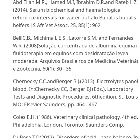
Abd Ellah M.R., Hamed M.I, Ibrahim D.R.and Rateb HZ.
(2014). Serum biochemical and haematological
reference intervals for water buffalo Bubalus bubalis
heifers.J S Afr Vet Assoc. 25, 85(1): 962.
BelliC.B., Michima L.E.S., Latorre S.M. and Fernandes
W.R. (2008)Solução concentrada de albumina equina 
fluidoterapia em equinos com desidratação levea
moderada. Arquivos Brasileiros de Medicina Veteriná
e Zootecnia, 60(1): 30 - 35.
Chernecky C.C.andBerger B.J.(2013). Electrolytes panel
blood. In:Chernecky CC, Berger BJ (Eds.). Laboratory
Tests and Diagnostic Procedures. 6thedition. St. Louis
MO: Elsevier Saunders, pp. 464 - 467.
Coles E.H. (1986). Veterinary clinical pathology. 4th ed.
Philadelphia, London, Toronto: Saunders Comp.
DuBose T.D(2012). Disorders of acid - base balance. In