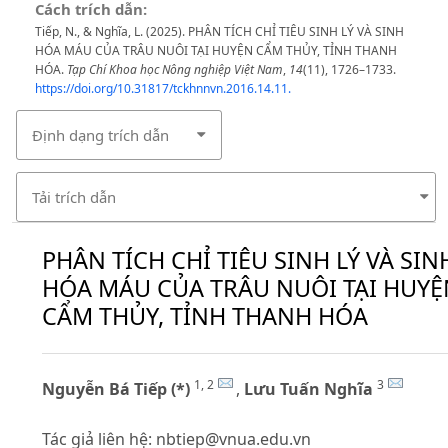
Cách trích dẫn:
Tiếp, N., & Nghĩa, L. (2025). PHÂN TÍCH CHỈ TIÊU SINH LÝ VÀ SINH
HÓA MÁU CỦA TRÂU NUÔI TẠI HUYỆN CẨM THỦY, TỈNH THANH
HÓA.
Tạp Chí Khoa học Nông nghiệp Việt Nam
,
14
(11), 1726–1733.
https://doi.org/10.31817/tckhnnvn.2016.14.11.
Định dạng trích dẫn
Tải trích dẫn
PHÂN TÍCH CHỈ TIÊU SINH LÝ VÀ SIN
HÓA MÁU CỦA TRÂU NUÔI TẠI HUYỆ
CẨM THỦY, TỈNH THANH HÓA
1, 2
3
Nguyễn Bá Tiếp (*)
,
Lưu Tuấn Nghĩa
Tác giả liên hệ:
nbtiep@vnua.edu.vn