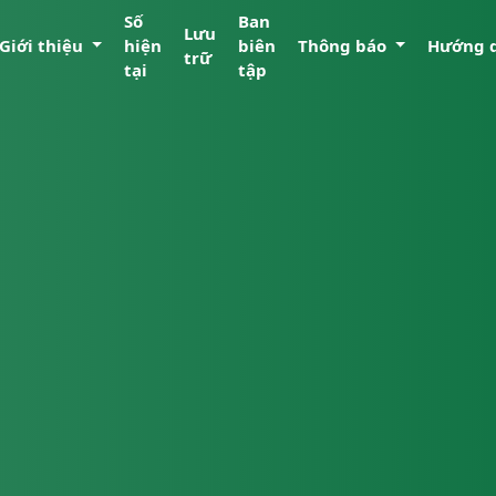
Số
Ban
Lưu
Giới thiệu
hiện
biên
Thông báo
Hướng 
trữ
tại
tập