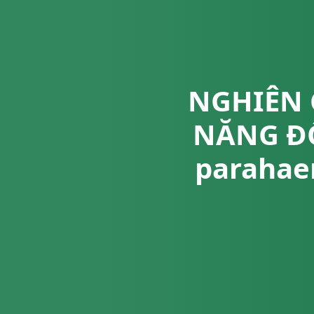
NGHIÊN 
NĂNG ĐỐ
parahae