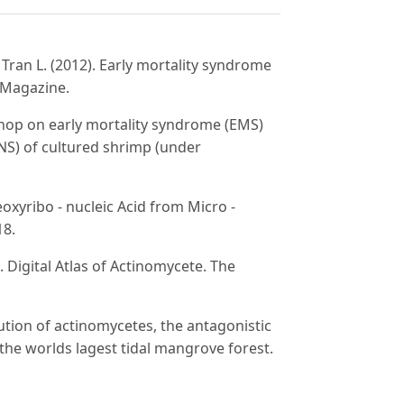
, Tran L. (2012). Early mortality syndrome
 Magazine.
hop on early mortality syndrome (EMS)
S) of cultured shrimp (under
eoxyribo - nucleic Acid from Micro -
18.
). Digital Atlas of Actinomycete. The
ibution of actinomycetes, the antagonistic
 the worlds lagest tidal mangrove forest.