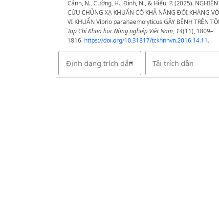
Cảnh, N., Cường, H., Định, N., & Hiếu, P. (2025). NGHIÊN
CỨU CHỦNG XẠ KHUẨN CÓ KHẢ NĂNG ĐỐI KHÁNG VỚ
VI KHUẨN Vibrio parahaemolyticus GÂY BỆNH TRÊN TÔ
Tạp Chí Khoa học Nông nghiệp Việt Nam
,
14
(11), 1809–
1816.
https://doi.org/10.31817/tckhnnvn.2016.14.11.
Định dạng trích dẫn
Tải trích dẫn