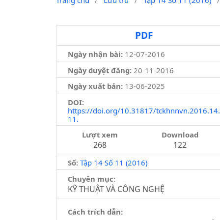
Trang chủ
/
Lưu trữ
/
Tập 14 Số 11 (2016)
PDF
Ngày nhận bài:
12-07-2016
Ngày duyệt đăng:
20-11-2016
Ngày xuất bản:
13-06-2025
DOI:
https://doi.org/10.31817/tckhnnvn.2016.14.
11.
Lượt xem
Download
268
122
Số:
Tập 14 Số 11 (2016)
Chuyên mục:
KỸ THUẬT VÀ CÔNG NGHỆ
Cách trích dẫn: