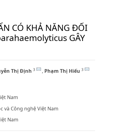
ẨN CÓ KHẢ NĂNG ĐỐI
parahaemolyticus GÂY
3
3
yễn Thị Định
,
Phạm Thị Hiếu
Việt Nam
ọc và Công nghệ Việt Nam
Việt Nam