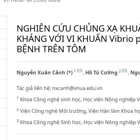
/
KỸ THUẬT VÀ CÔNG NGHỆ
NGHIÊN CỨU CHỦNG XẠ KHU
KHÁNG VỚI VI KHUẨN Vibrio 
BỆNH TRÊN TÔM
1
2
Nguyễn Xuân Cảnh (*)
,
Hồ Tú Cường
,
Ngu
Tác giả liên hệ:
nxcanh@vnua.edu.vn
1
Khoa Công nghệ sinh học, Học viện Nông nghiệp 
2
Viện Công nghệ Môi trường, Viện Hàn lâm Khoa h
3
Khoa Công nghệ Sinh học, Học viện Nông nghiệp 