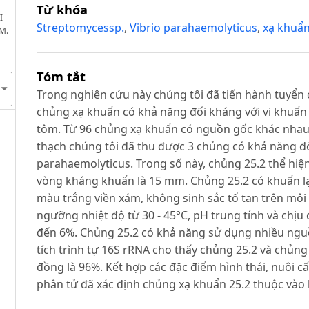
Từ khóa
I
Streptomycessp.
,
Vibrio parahaemolyticus
,
xạ khuẩ
M.
Tóm tắt
Trong nghiên cứu này chúng tôi đã tiến hành tuyển
chủng xạ khuẩn có khả năng đối kháng với vi khuẩn
tôm. Từ 96 chủng xạ khuẩn có nguồn gốc khác nhau
thạch chúng tôi đã thu được 3 chủng có khả năng đố
parahaemolyticus. Trong số này, chủng 25.2 thể hiệ
vòng kháng khuẩn là 15 mm. Chủng 25.2 có khuẩn lạc
màu trắng viền xám, không sinh sắc tố tan trên môi 
ngưỡng nhiệt độ từ 30 - 45°C, pH trung tính và chị
đến 6%. Chủng 25.2 có khả năng sử dụng nhiều ngu
tích trình tự 16S rRNA cho thấy chủng 25.2 và chủ
đồng là 96%. Kết hợp các đặc điểm hình thái, nuôi cấy
phân tử đã xác định chủng xạ khuẩn 25.2 thuộc vào 