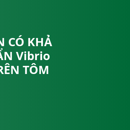
N CÓ KHẢ
N Vibrio
TRÊN TÔM