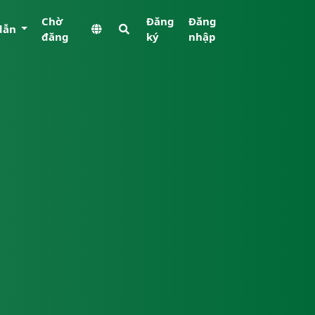
Chờ
Đăng
Đăng
dẫn
đăng
ký
nhập