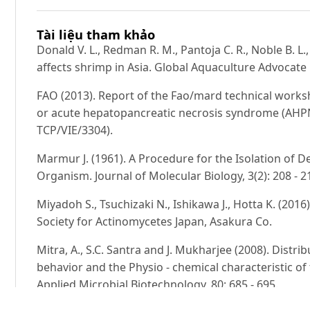
Tài liệu tham khảo
Donald V. L., Redman R. M., Pantoja C. R., Noble B. L.
affects shrimp in Asia. Global Aquaculture Advocate
FAO (2013). Report of the Fao/mard technical works
or acute hepatopancreatic necrosis syndrome (AHPN
TCP/VIE/3304).
Marmur J. (1961). A Procedure for the Isolation of D
Organism. Journal of Molecular Biology, 3(2): 208 - 2
Miyadoh S., Tsuchizaki N., Ishikawa J., Hotta K. (2016
Society for Actinomycetes Japan, Asakura Co.
Mitra, A., S.C. Santra and J. Mukharjee (2008). Distr
behavior and the Physio - chemical characteristic of
Applied Microbial Biotechnology, 80: 685 - 695.