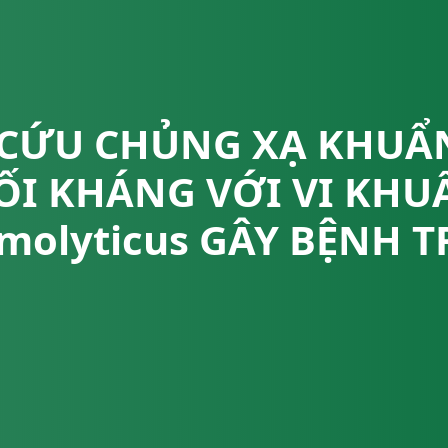
CỨU CHỦNG XẠ KHUẨ
I KHÁNG VỚI VI KHUẨ
molyticus GÂY BỆNH 