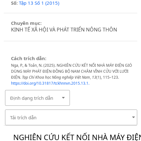
Số:
Tập 13 Số 1 (2015)
Chuyên mục:
KINH TẾ XÃ HỘI VÀ PHÁT TRIỂN NÔNG THÔN
Cách trích dẫn:
Nga, P., & Toản, N. (2025). NGHIÊN CỨU KẾT NỐI NHÀ MÁY ĐIỆN GIÓ
DÙNG MÁY PHÁT ĐIỆN ĐỒNG BỘ NAM CHÂM VĨNH CỬU VỚI LƯỚI
ĐIỆN.
Tạp Chí Khoa học Nông nghiệp Việt Nam
,
13
(1), 115–123.
https://doi.org/10.31817/tckhnnvn.2015.13.1.
Định dạng trích dẫn
Tải trích dẫn
NGHIÊN CỨU KẾT NỐI NHÀ MÁY ĐIỆ