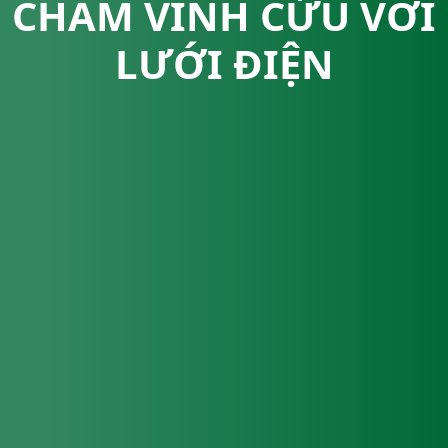
CHÂM VĨNH CỬU VỚI
LƯỚI ĐIỆN