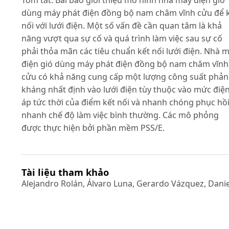
Tóm tắt: Bài báo giới thiệu mô hình nhà máy điện gió
dùng máy phát điện đồng bộ nam châm vĩnh cửu để 
nối với lưới điện. Một số vấn đề cần quan tâm là khả
năng vượt qua sự cố và quá trình làm việc sau sự cố
phải thỏa mãn các tiêu chuẩn kết nối lưới điện. Nhà 
điện gió dùng máy phát điện đồng bộ nam châm vĩnh
cửu có khả năng cung cấp một lượng công suất phản
kháng nhất định vào lưới điện tùy thuộc vào mức điệ
áp tức thời của điểm kết nối và nhanh chóng phục hồ
nhanh chế độ làm việc bình thường. Các mô phỏng
được thực hiện bởi phần mềm PSS/E.
Tài liệu tham khảo
Alejandro Rolán, Álvaro Luna, Gerardo Vázquez, Danie
Aguilar (2009). Modeling of variable speed wind turbi
with a permanent magnet synchronous generator, IE
Intermation Symposium on Industrial Electronics.