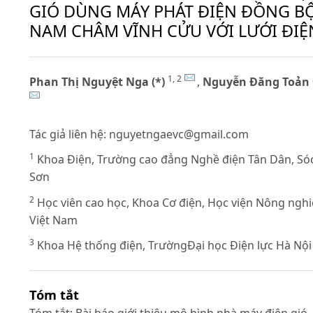
GIÓ DÙNG MÁY PHÁT ĐIỆN ĐỒNG B
NAM CHÂM VĨNH CỬU VỚI LƯỚI ĐIỆ
1, 2
Phan Thị Nguyệt Nga (*)
,
Nguyễn Đăng Toản
Tác giả liên hệ:
nguyetngaevc@gmail.com
1
Khoa Điện, Trường cao đẳng Nghề điện Tân Dân, Só
Sơn
2
Học viên cao học, Khoa Cơ điện, Học viện Nông ngh
Việt Nam
3
Khoa Hệ thống điện, TrườngĐại học Điện lực Hà Nội
Tóm tắt