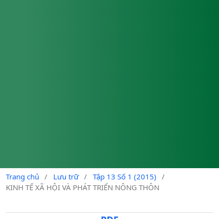
Trang chủ
/
Lưu trữ
/
Tập 13 Số 1 (2015)
/
KINH TẾ XÃ HỘI VÀ PHÁT TRIỂN NÔNG THÔN