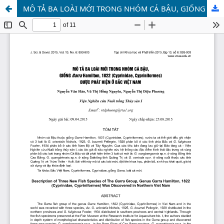
MÔ TẢ BA LOÀI MỚI TRONG NHÓM CÁ BẬU, GIỐNG Garra Hamilton, 1822 (Cyprinidae, Cypriniformes) ĐƯỢC PHÁT HIỆN Ở BẮC VIỆT NAM