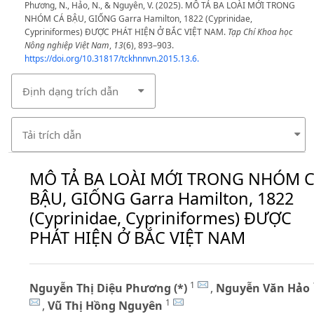
Phương, N., Hảo, N., & Nguyên, V. (2025). MÔ TẢ BA LOÀI MỚI TRONG
NHÓM CÁ BẬU, GIỐNG Garra Hamilton, 1822 (Cyprinidae,
Cypriniformes) ĐƯỢC PHÁT HIỆN Ở BẮC VIỆT NAM.
Tạp Chí Khoa học
Nông nghiệp Việt Nam
,
13
(6), 893–903.
https://doi.org/10.31817/tckhnnvn.2015.13.6.
Định dạng trích dẫn
Tải trích dẫn
MÔ TẢ BA LOÀI MỚI TRONG NHÓM 
BẬU, GIỐNG Garra Hamilton, 1822
(Cyprinidae, Cypriniformes) ĐƯỢC
PHÁT HIỆN Ở BẮC VIỆT NAM
1
Nguyễn Thị Diệu Phương (*)
,
Nguyễn Văn Hảo
1
,
Vũ Thị Hồng Nguyên