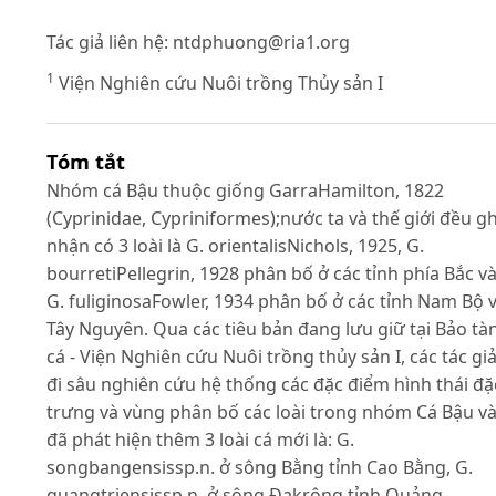
Tác giả liên hệ:
ntdphuong@ria1.org
1
Viện Nghiên cứu Nuôi trồng Thủy sản I
Tóm tắt
Nhóm cá Bậu thuộc giống GarraHamilton, 1822
(Cyprinidae, Cypriniformes);nước ta và thế giới đều gh
nhận có 3 loài là G. orientalisNichols, 1925, G.
bourretiPellegrin, 1928 phân bố ở các tỉnh phía Bắc v
G. fuliginosaFowler, 1934 phân bố ở các tỉnh Nam Bộ 
Tây Nguyên. Qua các tiêu bản đang lưu giữ tại Bảo tà
cá - Viện Nghiên cứu Nuôi trồng thủy sản I, các tác gi
đi sâu nghiên cứu hệ thống các đặc điểm hình thái đặ
trưng và vùng phân bố các loài trong nhóm Cá Bậu v
đã phát hiện thêm 3 loài cá mới là: G.
songbangensissp.n. ở sông Bằng tỉnh Cao Bằng, G.
quangtriensissp.n. ở sông Đakrông tỉnh Quảng