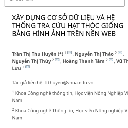
XÂY DỰNG CƠ SỞ DỮ LIỆU VÀ HỆ
THỐNG TRA CỨU HẠT THÓC GIỐNG
BẰNG HÌNH ẢNH TRÊN NỀN WEB
1
2
Trần Thị Thu Huyền (*)
,
Nguyễn Thị Thảo
,
2
2
Nguyễn Thị Thủy
,
Hoàng Thanh Tâm
,
Vũ T
2
Lưu
Tác giả liên hệ:
ttthuyen@vnua.edu.vn
1
Khoa Công nghệ thông tin, Học viện Nông Nghiệp Vi
Nam
2
Khoa Công nghệ Thông tin, Học viện Nông nghiệp V
Nam