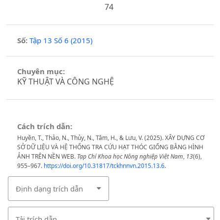
74
Số:
Tập 13 Số 6 (2015)
Chuyên mục:
KỸ THUẬT VÀ CÔNG NGHỆ
Cách trích dẫn:
Huyền, T., Thảo, N., Thủy, N., Tâm, H., & Lưu, V. (2025). XÂY DỰNG CƠ
SỞ DỮ LIỆU VÀ HỆ THỐNG TRA CỨU HẠT THÓC GIỐNG BẰNG HÌNH
ẢNH TRÊN NỀN WEB.
Tạp Chí Khoa học Nông nghiệp Việt Nam
,
13
(6),
955–967.
https://doi.org/10.31817/tckhnnvn.2015.13.6.
Định dạng trích dẫn
Tải trích dẫn