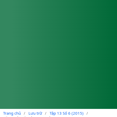
Trang chủ
/
Lưu trữ
/
Tập 13 Số 6 (2015)
/