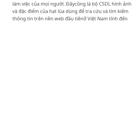
làm việc của mọi người. Đâycũng là bộ CSDL hình ảnh
và đặc điểm của hạt lúa dùng để tra cứu và tìm kiếm
thông tin trên nền web đầu tiênở Việt Nam tính đến
thời điểm hiện nay.
Tài liệu tham khảo
Nguyễn Văn Ba (2003). Phân tích và thiết kế hệ thống
thông tin. Nhà xuất bản Đại học Quốc gia Hà Nội.
Bộ Nông nghiệp và Phát triển nông thôn (2011). Giáo
trình mô đun kiểm tra chất lượng giống lúa, Nhà xuất
bản Nông nghiệp
Curioso Andrew, Ronald Bradford, Patrick Galbraith
(March 2010). Expert PHP and MySQL. Wrox
Cục Trồng trọt (2009). Quy phạm Khảo nghiệm giống
Lúa - Ngô - Đậu tương, Nhà xuất bản Nông nghiệp