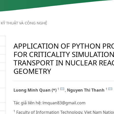
KỸ THUẬT VÀ CÔNG NGHỆ
APPLICATION OF PYTHON P
FOR CRITICALITY SIMULATIO
TRANSPORT IN NUCLEAR REA
GEOMETRY
1
1
Luong Minh Quan (*)
,
Nguyen Thi Thanh
Tác giả liên hệ:
lmquan83@gmail.com
1
Faculty of Information Technology, Viet Nam Nation