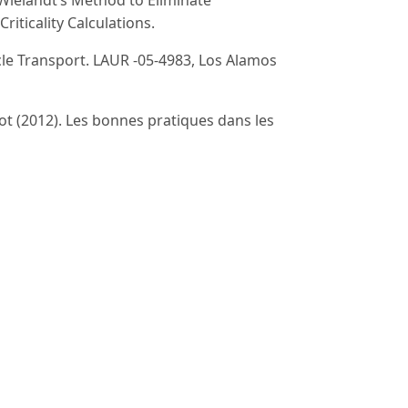
 Wielandt’s Method to Eliminate
iticality Calculations.
cle Transport. LAUR -05-4983, Los Alamos
ot (2012). Les bonnes pratiques dans les
Energie Atomique
 Fission Source Distribution in Monte
al des Sciences et Techniques Nuclear.