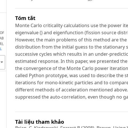
Tóm tắt
Monte Carlo criticality calculations use the power 
eigenvalue () and eigenfunction (fission source dis
 OF
AB
However, the main problems of this method are the 
6),
distribution from the initial guess to the stationary
6.
successive cycles which results in an under-predictio
estimated response. In this paper, we presented th
the convergence of the Monte Carlo power iteratio
called Python prototype, was used to describe the s
iterations for mono-kinetic particles and to compar
different methods of acceleration mentioned above.
suppressed the auto-correlation, even though no gai
Tài liệu tham khảo