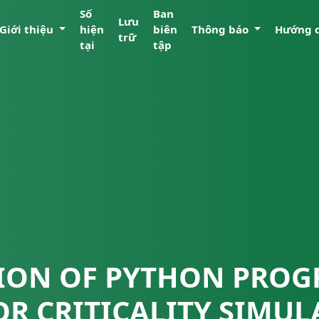
Số
Ban
Lưu
Giới thiệu
hiện
biên
Thông báo
Hướng 
trữ
tại
tập
TION OF PYTHON PRO
OR CRITICALITY SIMUL