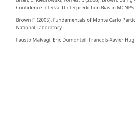
Brian, C. Kiedrowski, Forrest B (2008). Brown. Using
Confidence Interval Underprediction Bias in MCNP5 Cr
Brown F. (2005). Fundamentals of Monte Carlo Parti
National Laboratory.
Fausto Malvagi, Eric Dumonteil, Francois-Xavier Hug
calculs critiques en Monte Carlo. Commissariat a l’
DEN/DANS/DM2S/SERMA.
https://docs.python.org/2/tutorial/
https://root.cern.ch/drupal/
Kitada T., T. Takeda (2000). Effective Convergence of
Carlo Simulation. J. Nucl. Sci. Techlo., 38(5): 324 - 329.
Paul Reuss (2008). Neutron Physics. Institute Nation
ọc viện Nông nghiệp Việt Nam