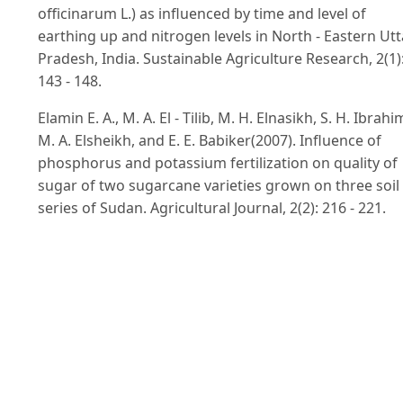
officinarum L.) as influenced by time and level of
earthing up and nitrogen levels in North - Eastern Utt
Pradesh, India. Sustainable Agriculture Research, 2(1)
143 - 148.
Elamin E. A., M. A. El - Tilib, M. H. Elnasikh, S. H. Ibrahi
M. A. Elsheikh, and E. E. Babiker(2007). Influence of
phosphorus and potassium fertilization on quality of
sugar of two sugarcane varieties grown on three soil
series of Sudan. Agricultural Journal, 2(2): 216 - 221.
Feyissa, T., N. Tadesse, T. Yeshimebet, and S. Mengistu
(2009). Effect of nitrogen fertilizer rates on seedcane
quality and yield at Wonji - Shoa and Finchaa sugarca
plantation. Proc. Ethiop. Sugar. Ind. Bienn. Conf., 1: 17
185.
Hunsigi G. (2001). Ratoon management. In: Sugarcan
in agriculture and industry. Prism Books, Bangalore, p