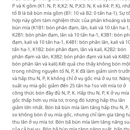
P và K gồm (K1: N, P, K;K2: N, P;K3: N, K và K4: P, K), nh
tố B là bã bùn mía gồm (B1: 10 và B2: 0 tấn ha-1). Sự t
hợp này gồm tám nghiệm thức của phân khoáng và 
bùn mía (K1B1: bón phân đạm, lân, kali và 10 tấn ha-1,
K2B1: bón phân đạm, lân và 10 tấn ha-1, K3B1: bón p
đạm, kali và 10 tấn ha-1, K4B1: bón phân lân, kali và 1
tấn ha-1, K1B2: bón phân đạm, lân và kali, K2B2: bón
phân đạm và lân, K3B2: bón phân đạm và kali và K4B2
bón phân lân và kali).Kết quả cho thấy không bón mộ
trong những nguyên tố N, P, K đã làm giảm sinh trưở
và hấp thu N, P, K không chỉ ở vụ gốc mà ở vụ tơ. Năn
suất vụ mía gốc giảm đến 25 tấn ha-1so với mía tơ ở
công thức bón đầy đủ N, P, K. Hấp thu N, P, K ở vụ mía
gốc thấp hơn vụ mía tơ, trong đó lượng hấp thu lân
giảm lớn nhất. Bón bã bùn mía làm tăng hấp thu N, P,
so không bón ở vụ mía gốc, nhưng chỉ làm gia tăng h
thu lân ở vụ mía tơ. Bón bã bùn mía làm tăng năng suâ
của cả hai vụ. Bón bã bùn mía tăng năng suất, hấp th