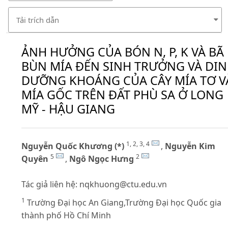
Tải trích dẫn
ẢNH HƯỞNG CỦA BÓN N, P, K VÀ BÃ
BÙN MÍA ĐẾN SINH TRƯỞNG VÀ DI
DƯỠNG KHOÁNG CỦA CÂY MÍA TƠ V
MÍA GỐC TRÊN ĐẤT PHÙ SA Ở LONG
MỸ - HẬU GIANG
1, 2, 3, 4
Nguyễn Quốc Khương (*)
,
Nguyễn Kim
5
2
Quyên
,
Ngô Ngọc Hưng
Tác giả liên hệ:
nqkhuong@ctu.edu.vn
1
Trường Đại học An Giang,Trường Đại học Quốc gia
thành phố Hồ Chí Minh