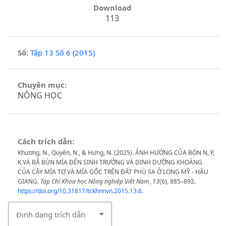
Download
113
Số:
Tập 13 Số 6 (2015)
Chuyên mục:
NÔNG HỌC
Cách trích dẫn:
Khương, N., Quyên, N., & Hưng, N. (2025). ẢNH HƯỞNG CỦA BÓN N, P,
K VÀ BÃ BÙN MÍA ĐẾN SINH TRƯỞNG VÀ DINH DƯỠNG KHOÁNG
CỦA CÂY MÍA TƠ VÀ MÍA GỐC TRÊN ĐẤT PHÙ SA Ở LONG MỸ - HẬU
GIANG.
Tạp Chí Khoa học Nông nghiệp Việt Nam
,
13
(6), 885–892.
https://doi.org/10.31817/tckhnnvn.2015.13.6.
Định dạng trích dẫn