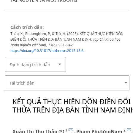
Cách trích dẫn:
Thảo, X., PhươngNam, P., & Trà, H. (2025). KẾT QUẢ THỰC HIỆN DỒN
ĐIỀN ĐỔI THỬA TRÊN ĐỊA BÀN TỈNH NAM ĐỊNH.
Tạp Chí Khoa học
Nông nghiệp Việt Nam
,
13
(6), 931–942.
https://doi.org/10.31817/tckhnnvn.2015.13.6.
Định dạng trích dẫn
Tải trích dẫn
KẾT QUẢ THỰC HIỆN DỒN ĐIỀN ĐỔI
THỬA TRÊN ĐỊA BÀN TỈNH NAM ĐỊN
1
2
Xuân Thị Thu Thảo (*)
,
Phạm PhươngNam