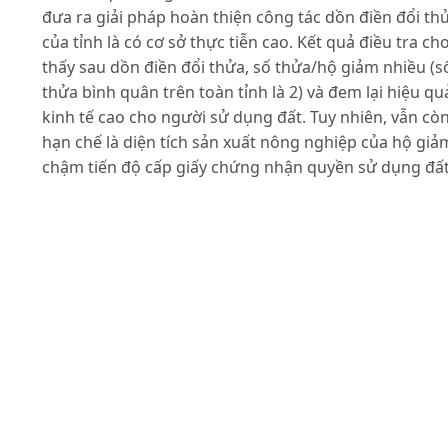
đưa ra giải pháp hoàn thiện công tác dồn điền đổi th
của tỉnh là có cơ sở thực tiễn cao. Kết quả điều tra ch
thấy sau dồn điền đổi thửa, số thửa/hộ giảm nhiều (s
thửa bình quân trên toàn tỉnh là 2) và đem lại hiệu qu
kinh tế cao cho người sử dụng đất. Tuy nhiên, vẫn cò
hạn chế là diện tích sản xuất nông nghiệp của hộ giả
chậm tiến độ cấp giấy chứng nhận quyền sử dụng đất
chậm hoàn thiện hệ thống giao thông và thủy lợi nội
đồng. Do vậy, các cấp chính quyền phải đẩy nhanh tiế
độ cấp giấy chứng nhận; hoàn thiện hệ thống giao
thông và có chính sách hỗ trợ cho những hộ sau dồn
điền nhận được khu đất không tốt.
Tài liệu tham khảo
Lê Huy Bá (2006). Phương pháp nghiên cứu khoa học,
Nhà xuất bản Đại học quốc gia thành phố Hồ Chí Min