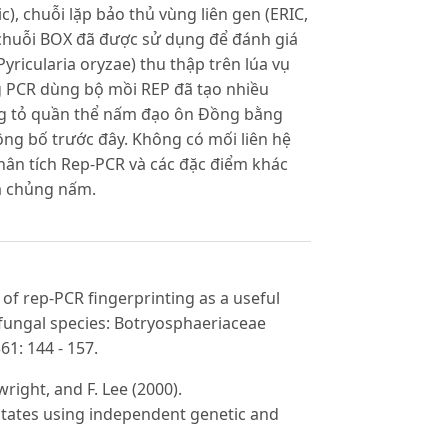
), chuỗi lặp bảo thủ vùng liên gen (ERIC,
à chuỗi BOX đã được sử dụng để đánh giá
ricularia oryzae) thu thập trên lúa vụ
 PCR dùng bộ mồi REP đã tạo nhiều
ng tỏ quần thể nấm đạo ôn Đồng bằng
ng bố trước đây. Không có mối liên hệ
hân tích Rep-PCR và các đặc điểm khác
à chủng nấm.
y of rep-PCR fingerprinting as a useful
 fungal species: Botryosphaeriaceae
61: 144 - 157.
rtwright, and F. Lee (2000).
 States using independent genetic and