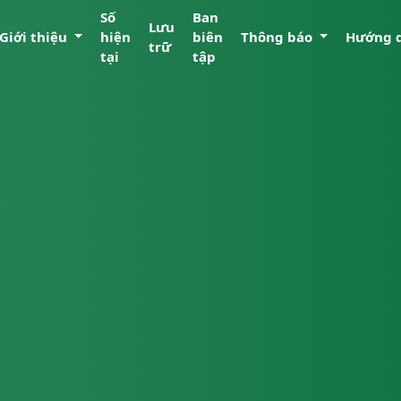
Số
Ban
Lưu
Giới thiệu
hiện
biên
Thông báo
Hướng 
trữ
tại
tập