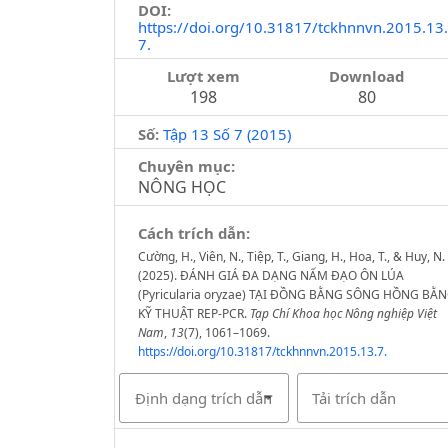
DOI:
https://doi.org/10.31817/tckhnnvn.2015.13.
7.
Lượt xem
Download
198
80
Số:
Tập 13 Số 7 (2015)
Chuyên mục:
NÔNG HỌC
Cách trích dẫn:
Cường, H., Viên, N., Tiệp, T., Giang, H., Hoa, T., & Huy, N.
(2025). ĐÁNH GIÁ ĐA DẠNG NẤM ĐẠO ÔN LÚA
(Pyricularia oryzae) TẠI ĐỒNG BẰNG SÔNG HỒNG BẰ
KỸ THUẬT REP-PCR.
Tạp Chí Khoa học Nông nghiệp Việt
Nam
,
13
(7), 1061–1069.
https://doi.org/10.31817/tckhnnvn.2015.13.7.
Định dạng trích dẫn
Tải trích dẫn