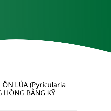
N LÚA (Pyricularia
NG HỒNG BẰNG KỸ