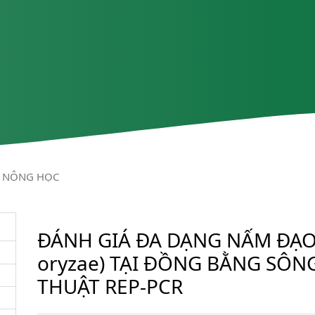
NÔNG HỌC
ĐÁNH GIÁ ĐA DẠNG NẤM ĐẠO Ô
oryzae) TẠI ĐỒNG BẰNG SÔ
THUẬT REP-PCR