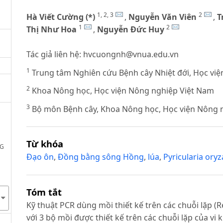
1, 2, 3
2
Hà Viết Cường (*)
,
Nguyễn Văn Viên
,
T
1
2
Thị Như Hoa
,
Nguyễn Đức Huy
Tác giả liên hệ:
hvcuongnh@vnua.edu.vn
1
Trung tâm Nghiên cứu Bệnh cây Nhiệt đới, Học vi
2
Khoa Nông học, Học viện Nông nghiệp Việt Nam
3
Bộ môn Bệnh cây, Khoa Nông học, Học viện Nông 
Từ khóa
NG
Đạo ôn
,
Đồng bằng sông Hồng
,
lúa
,
Pyricularia ory
Tóm tắt
Kỹ thuật PCR dùng mồi thiết kế trên các chuỗi lặp (
với 3 bộ mồi được thiết kế trên các chuỗi lặp của v