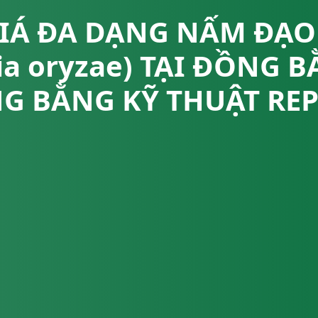
IÁ ĐA DẠNG NẤM ĐẠO
ria oryzae) TẠI ĐỒNG
G BẰNG KỸ THUẬT REP