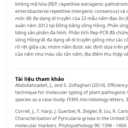
không mã hóa (REP, repetitive extragenic palindromic
enterobacterial repetitive intergenic consensus) v
mức độ đa dạng di truyền của 22 mẫu nấm đạo ôn (Py
xuân năm 2012 tại Đồng bằng sông Hồng. Phản ứng
băng sản phẩm đa hình. Phân tích Rep-PCR đã chứ
sông Hồngrất đa dạng về di truyền giống như các cô
rõ rệt giữa các nhóm nấm được xác định dựa trên p
của nấm như màu sắc tản nấm, địa điểm thu thập v
Tài liệu tham khảo
Abdollahzadeh, J., and S. Zolfaghari (2014). Efficienc
technique for molecular typing of plant pathogenic
species as a case study. FEMS microbiology letters, 3
Correll, J., T. Harp, J. Guerber, R. Zeigler, B. Liu, R. Ca
Characterization of Pyricularia grisea in the United
molecular markers. Phytopathology 90: 1396 - 1404.