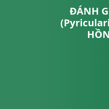
ĐÁNH G
(Pyricula
HỒN