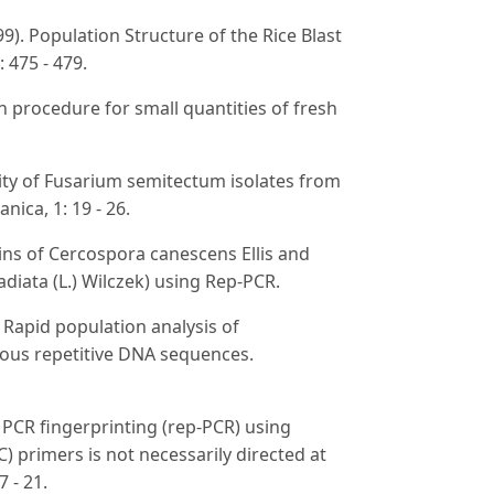
99). Population Structure of the Rice Blast
 475 - 479.
tion procedure for small quantities of fresh
rsity of Fusarium semitectum isolates from
ica, 1: 19 - 26.
trains of Cercospora canescens Ellis and
diata (L.) Wilczek) using Rep-PCR.
. Rapid population analysis of
us repetitive DNA sequences.
t PCR fingerprinting (rep‐PCR) using
) primers is not necessarily directed at
 - 21.