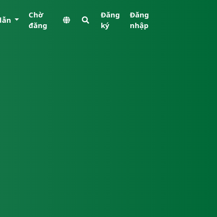
Chờ
Đăng
Đăng
dẫn
đăng
ký
nhập