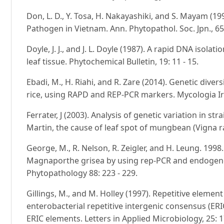
Don, L. D., Y. Tosa, H. Nakayashiki, and S. Mayam (19
Pathogen in Vietnam. Ann. Phytopathol. Soc. Jpn., 65:
Doyle, J. J., and J. L. Doyle (1987). A rapid DNA isola
leaf tissue. Phytochemical Bulletin, 19: 11 - 15.
Ebadi, M., H. Riahi, and R. Zare (2014). Genetic dive
rice, using RAPD and REP-PCR markers. Mycologia Iran
Ferrater, J (2003). Analysis of genetic variation in s
Martin, the cause of leaf spot of mungbean (Vigna ra
George, M., R. Nelson, R. Zeigler, and H. Leung. 1998
Magnaporthe grisea by using rep-PCR and endogeno
Phytopathology 88: 223 - 229.
Gillings, M., and M. Holley (1997). Repetitive elemen
enterobacterial repetitive intergenic consensus (ERIC
ERIC elements. Letters in Applied Microbiology, 25: 17