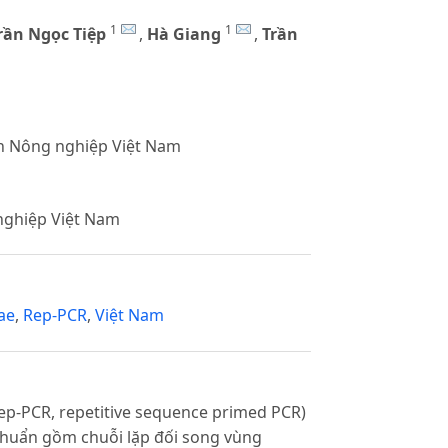
1
1
rần Ngọc Tiệp
,
Hà Giang
,
Trần
ện Nông nghiệp Việt Nam
nghiệp Việt Nam
zae
,
Rep-PCR
,
Việt Nam
Rep-PCR, repetitive sequence primed PCR)
i khuẩn gồm chuỗi lặp đối song vùng