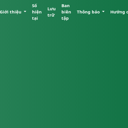
Số
Ban
Lưu
Giới thiệu
hiện
biên
Thông báo
Hướng 
trữ
tại
tập