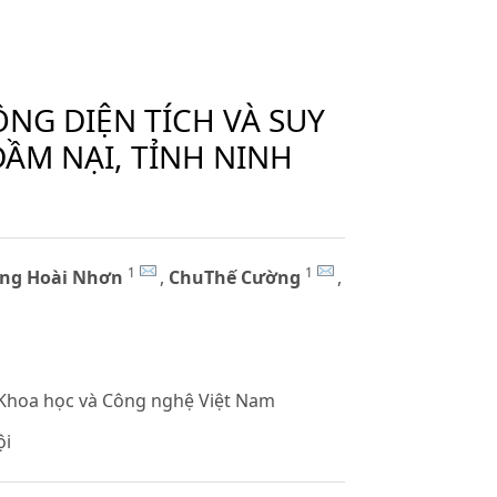
NG DIỆN TÍCH VÀ SUY
ĐẦM NẠI, TỈNH NINH
1
1
ng Hoài Nhơn
,
ChuThế Cường
,
 Khoa học và Công nghệ Việt Nam
ội