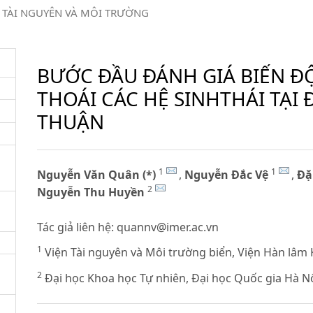
TÀI NGUYÊN VÀ MÔI TRƯỜNG
BƯỚC ĐẦU ĐÁNH GIÁ BIẾN ĐỘ
THOÁI CÁC HỆ SINHTHÁI TẠI 
THUẬN
1
1
Nguyễn Văn Quân (*)
,
Nguyễn Đắc Vệ
,
Đặ
2
Nguyễn Thu Huyền
Tác giả liên hệ:
quannv@imer.ac.vn
1
Viện Tài nguyên và Môi trường biển, Viện Hàn lâm
2
Đại học Khoa học Tự nhiên, Đại học Quốc gia Hà N