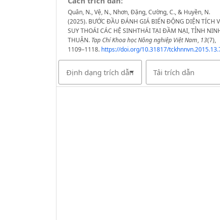
Cách trích dẫn:
Quân, N., Vệ, N., Nhơn, Đặng, Cường, C., & Huyền, N.
(2025). BƯỚC ĐẦU ĐÁNH GIÁ BIẾN ĐỘNG DIỆN TÍCH 
SUY THOÁI CÁC HỆ SINHTHÁI TẠI ĐẦM NẠI, TỈNH NIN
THUẬN.
Tạp Chí Khoa học Nông nghiệp Việt Nam
,
13
(7),
1109–1118.
https://doi.org/10.31817/tckhnnvn.2015.13.
Định dạng trích dẫn
Tải trích dẫn