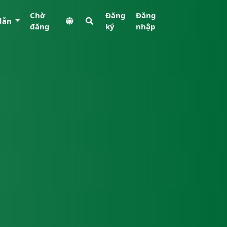
Chờ
Đăng
Đăng
dẫn
đăng
ký
nhập