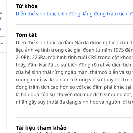
Từ khóa
VÀ
Diễn thế sinh thái
,
biến động
,
lắng đọng trầm tích
,
đ
H
7.
Tóm tắt
Diễn thế sinh thái tại đầm Nại đã được nghiên cứu
liệu ảnh vệ tinh trong các giai đoạn từ năm 1975 đ
210Pb, 226Ra, mô hình tính tuổi CRS trong cột khoa
thấy, đầm Nại đã có sự biến động rõ rệt về diện tích 
của hệ sinh thái rừng ngập mặn, thảmcỏ biển và sự 
ruộng muối và khu dân cư.Cùng với sự thay đổi trên
đọng trầm tích cao hơn so với các đầm phá khác tạ
là hậu quả của sự chuyển đổi mục đích sử dụng đất
nhân gây suy thoái đa dạng sinh học và nguồn lợi t
Tài liệu tham khảo