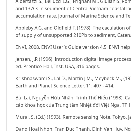
Albertazzi S., Bellucci L.G., Frignani M., GiulianiS.
and 137Cs in sediment of Central Vietnam coastal l
accumulation rate, Journal of Marine Science and Te
Appleby A.G. and Oldfield F. (1978). The caculation 
of supply of unsupported 210Pb to sediment, Catena, 
ENVI, 2008. ENVI User’s Guide version 4.5. ENVI help
Jensen, J.R (1996). Introduction digital image proce
ed. Prentice-Hall, Inst. USA, 316 pages.
Krishnaswami S., Lal D., Martin J.M., Meybeck M., (1
Earth and Planet Science Letter, 11: 407 - 414.
Bùi Lai, Nguyễn Hữu Nhân, Trịnh Thế Hiếu (1998). Cá
cáo khoa học của Trung tâm Nhiệt đới Việt Nga, TP H
Murai, S. (Ed.) (1993). Remote sensing Note. Tokyo, Ja
Dang Hoai Nhon, Tran Duc Thanh, Dinh Van Huy, Ngu