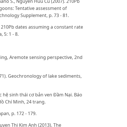
,Romano S., Nguyen Huu Cu (2007). 210Pb
agoons: Tentative assessment of
chnology Supplement, p. 73 - 81.
of 210Pb dates assuming a constant rate
5: 1 - 8.
ssing, Aremote sensing perspective, 2nd
971). Geochronology of lake sediments,
c hệ sinh thái cơ bản ven Đầm Nại. Báo
ồ Chí Minh, 24 trang.
pan, p. 172 - 179.
yen Thi Kim Anh (2013). The