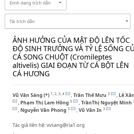
Định dạng trích dẫn
Tải trích dẫn
ẢNH HƯỞNG CỦA MẬT ĐỘ LÊN TỐC
ĐỘ SINH TRƯỞNG VÀ TỶ LỆ SỐNG C
CÁ SONG CHUỘT (Cromileptes
altivelis) GIAI ĐOẠN TỪ CÁ BỘT LÊN
CÁ HƯƠNG
1, 2, 3, 4
3
Vũ Văn Sáng (*)
,
Trần Thế Mưu
,
Lê Xâ
5
,
Phạm Thị Lam Hồng
,
TrầnThị Nguyệt Minh
3
3
,
Nguyễn Văn Phong
,
Vũ Văn In
Tác giả liên hệ:
vvsang@ria1.org