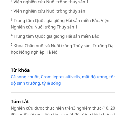
1
Viện nghiên cứu Nuôi trồng thủy sản 1
2
Viện nghiên cứu Nuôi trồng thủy sản
3
Trung tâm Quốc gia giống Hải sản miền Bắc, Viện
Nghiên cứu Nuôi trồng Thủy sản 1
4
Trung tâm Quốc gia giống Hải sản miền Bắc
5
Khoa Chăn nuôi và Nuôi trồng Thủy sản, Trường Đại
học Nông nghiệp Hà Nội
Từ khóa
Cá song chuột
,
Cromileptes altivelis
,
mật độ ương
,
tố
độ sinh trưởng
,
tỷ lệ sống
Tóm tắt
Nghiên cứu được thực hiện trên3 nghiệm thức (10, 20
30 con/l) với mục tiêu tìm ra mật độ ương thích hợp c