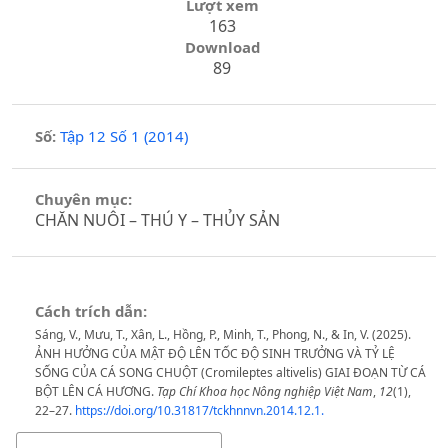
Lượt xem
163
Download
89
Số:
Tập 12 Số 1 (2014)
Chuyên mục:
CHĂN NUÔI – THÚ Y – THỦY SẢN
Cách trích dẫn:
Sáng, V., Mưu, T., Xân, L., Hồng, P., Minh, T., Phong, N., & In, V. (2025).
ẢNH HƯỞNG CỦA MẬT ĐỘ LÊN TỐC ĐỘ SINH TRƯỞNG VÀ TỶ LỆ
SỐNG CỦA CÁ SONG CHUỘT (Cromileptes altivelis) GIAI ĐOẠN TỪ CÁ
BỘT LÊN CÁ HƯƠNG.
Tạp Chí Khoa học Nông nghiệp Việt Nam
,
12
(1),
22–27.
https://doi.org/10.31817/tckhnnvn.2014.12.1.