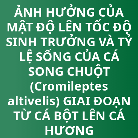
ẢNH HƯỞNG CỦA
MẬT ĐỘ LÊN TỐC ĐỘ
SINH TRƯỞNG VÀ TỶ
LỆ SỐNG CỦA CÁ
SONG CHUỘT
(Cromileptes
altivelis) GIAI ĐOẠN
TỪ CÁ BỘT LÊN CÁ
HƯƠNG