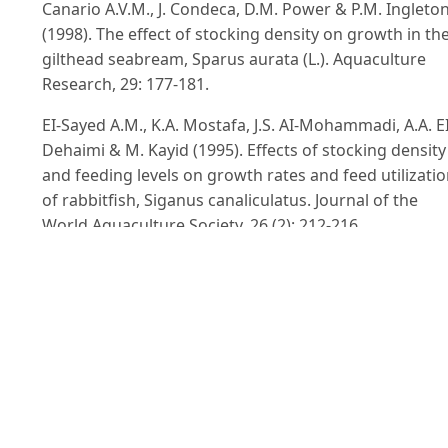
Canario A.V.M., J. Condeca, D.M. Power & P.M. Ingleto
(1998). The effect of stocking density on growth in th
gilthead seabream, Sparus aurata (L.). Aquaculture
Research, 29: 177-181.
EI-Sayed A.M., K.A. Mostafa, J.S. AI-Mohammadi, A.A. EI
Dehaimi & M. Kayid (1995). Effects of stocking density
and feeding levels on growth rates and feed utilizati
of rabbitfish, Siganus canaliculatus. Journal of the
World Aquaculture Society, 26 (2): 212-216.
Hengsawat K., F.J. Ward, P. Jaruratjamorn (1997). The
effect of stocking density on yield, growth and mortal
of African catfish (Clarias gariepinus Burchell, 1822)
cultured in cages. Aquaculture 152: 67-76.
Johnston G. (2000). Effect of feeding regimen,
temperature and stocking density on growth and
survival of juvenile clownfish (Amphiprion percula).