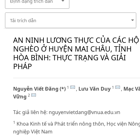
Định dạng trích dẫn
Tải trích dẫn
AN NINH LƯƠNG THỰC CỦA CÁC HỘ
NGHÈO Ở HUYỆN MAI CHÂU, TỈNH
HÒA BÌNH: THỰC TRẠNG VÀ GIẢI
PHÁP
1
1
Nguyễn Viết Đăng (*)
,
Lưu Văn Duy
,
Mạc V
2
Vững
Tác giả liên hệ:
nguyenvietdang@vnua.edu.vn
1
Khoa Kinh tế và Phát triển nông thôn, Học viện Nôn
nghiệp Việt Nam