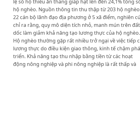
lệ số hộ thiếu ăn tháng giáp hạt lên đến 24,1% tổng s
hộ nghèo. Nguồn thông tin thu thập từ 203 hộ nghèo
22 cán bộ lãnh đạo địa phương ở 5 xã điểm, nghiên c
chỉ ra rằng, quy mô diện tích nhỏ, manh mún trên đất
dốc làm giảm khả năng tạo lương thực của hộ nghèo.
Hộ nghèo thường gặp rất nhiều trở ngại về việc tiếp 
lương thực do điều kiện giao thông, kinh tế chậm phá
triển. Khả năng tạo thu nhập bằng tiền từ các hoạt
động nông nghiệp và phi nông nghiệp là rất thấp và
không ổn định. Các giải pháp trước mắt cần tập trun
vào cải thiện sản xuất nông nghiệp, nâng cao cơ hội
tiếp cận thị trường, các biện pháp giảm thiểu rủi ro, t
cận và sử dụng lương thực của hộ nghèo ở Mai Châu.
Tài liệu tham khảo
Đào Thế Anh (2008). Thực trạng, phương hướng và gi
pháp phát triển ngành hàng lúa gạo để đảm bảo