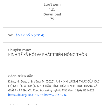
Lượt xem
125
Download
79
Số:
Tập 12 Số 6 (2014)
Chuyên mục:
KINH TẾ XÃ HỘI VÀ PHÁT TRIỂN NÔNG THÔN
Cách trích dẫn:
Đăng, N., Duy, L., & Vững, M. (2025). AN NINH LƯƠNG THỰC CỦA CÁC
HỘ NGHÈO Ở HUYỆN MAI CHÂU, TỈNH HÒA BÌNH: THỰC TRẠNG VÀ
GIẢI PHÁP.
Tạp Chí Khoa học Nông nghiệp Việt Nam
,
12
(6), 821–828.
https://doi.org/10.31817/tckhnnvn.2014.12.6.