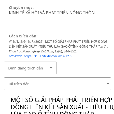
Chuyên mục:
KINH TẾ XÃ HỘI VÀ PHÁT TRIỂN NÔNG THÔN
Cách trích dẫn:
Vĩnh, T., & Đình, P. (2025). MỘT SỐ GIẢI PHÁP PHÁT TRIỂN HỢP ĐỒNG
LIÊN KẾT SẢN XUẤT - TIÊU THỤ LÚA GẠO Ở TỈNH ĐỒNG THÁP.
Tạp Chí
Khoa học Nông nghiệp Việt Nam
,
12
(6), 844–852.
https://doi.org/10.31817/tckhnnvn.2014.12.6.
Định dạng trích dẫn
Tải trích dẫn
MỘT SỐ GIẢI PHÁP PHÁT TRIỂN HỢP
ĐỒNG LIÊN KẾT SẢN XUẤT - TIÊU TH