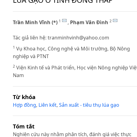
LÚA GẠO Ở TỈNH ĐỒNG THÁP
1
2
Trần Minh Vĩnh (*)
,
Phạm Vân Đình
Tác giả liên hệ:
tranminhvinh@yahoo.com
1
Vụ Khoa học, Công nghệ và Môi trường, Bộ Nông
nghiệp và PTNT
2
Viện Kinh tế và Phát triển, Học viện Nông nghiệp Việ
Nam
Từ khóa
Hợp đồng
,
Liên kết
,
Sản xuất - tiêu thụ lúa gạo
Tóm tắt
Nghiên cứu này nhằm phân tích, đánh giá việc thực