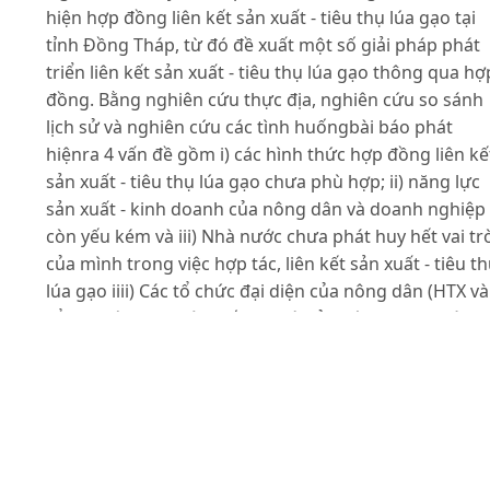
hiện hợp đồng liên kết sản xuất - tiêu thụ lúa gạo tại
tỉnh Đồng Tháp, từ đó đề xuất một số giải pháp phát
triển liên kết sản xuất - tiêu thụ lúa gạo thông qua hợ
đồng. Bằng nghiên cứu thực địa, nghiên cứu so sánh
lịch sử và nghiên cứu các tình huốngbài báo phát
hiệnra 4 vấn đề gồm i) các hình thức hợp đồng liên kế
sản xuất - tiêu thụ lúa gạo chưa phù hợp; ii) năng lực
sản xuất - kinh doanh của nông dân và doanh nghiệp
còn yếu kém và iii) Nhà nước chưa phát huy hết vai tr
của mình trong việc hợp tác, liên kết sản xuất - tiêu t
lúa gạo iiii) Các tổ chức đại diện của nông dân (HTX và
tổ hợp tác) chưa làm tốt vai trò của mình trong việc 
tác sản xuất -tiêu thụ sản phẩm. Từ đó, bài báo đã đề
xuất 4 giải pháp gồmi) nhân rộng và phát triển hình
thức liên kết sản xuất - tiêu thụ lúa gạo thông qua hợ
đồng mà doanh nghiệp giữ vai trò hạt nhân cung ứn
đầu vào sản xuất và thu mua lúa gạo cho nông dân ii)
hỗ trợ, tạo điều kiện nâng cao năng lực sản xuất - kin