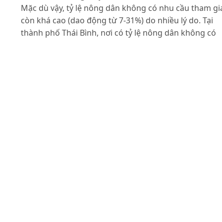
Mặc dù vậy, tỷ lệ nông dân không có nhu cầu tham gi
còn khá cao (dao động từ 7-31%) do nhiều lý do. Tại
thành phố Thái Bình, nơi có tỷ lệ nông dân không có
nhu cầu tham gia BHYT tự nguyện cao nhất (khoảng
31%), những lý do chính mà chúng tôi thu thập được l
(1) Không có thói quen đi KCB (chiếm 80%); (2) Do thủ
tục hành chính rườm rà (chiếm 75%); (3) Do mức đón
BHYT cao (chiếm 65%) và (4) Thu nhập thấp (chiếm 55
Dựa trên kết quả nghiên cứu và phân tích, bốn (4) giả
pháp cơ bản đã được đề xuất nhằm tăng cường sự
tham gia BHYT tự nguyện của nông dân.
Tài liệu tham khảo
Bảo hiểm xã hội tỉnh Thái Bình (2013). Báo cáo kết qu
thực hiện BHYT.
Luật Bảo hiểm y tế số 25/2008/QH12 ngày 14/11/2008