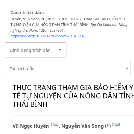
Cách trích dẫn:
Huyên, V., & Song, N. (2025). THỰC TRẠNG THAM GIA BẢO HIỂM Y TẾ
TỰ NGUYỆN CỦA NÔNG DÂN TỈNH THÁI BÌNH.
Tạp Chí Khoa học Nông
nghiệp Việt Nam
,
12
(6), 853–861.
https://doi.org/10.31817/tckhnnvn.2014.12.6.
Định dạng trích dẫn
Tải trích dẫn
THỰC TRẠNG THAM GIA BẢO HIỂM Y
TẾ TỰ NGUYỆN CỦA NÔNG DÂN TỈN
THÁI BÌNH
1
2
Vũ Ngọc Huyên
,
Nguyễn Văn Song (*)