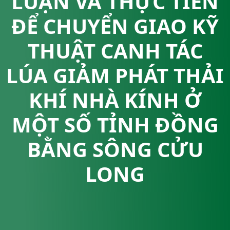
LUẬN VÀ THỰC TIỄN
ĐỂ CHUYỂN GIAO KỸ
THUẬT CANH TÁC
LÚA GIẢM PHÁT THẢI
KHÍ NHÀ KÍNH Ở
MỘT SỐ TỈNH ĐỒNG
BẰNG SÔNG CỬU
LONG