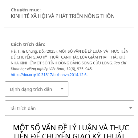
Chuyên mục:
KINH TẾ XÃ HỘI VÀ PHÁT TRIỂN NÔNG THÔN
Cách trích dẫn:
Hà, T., & Chung, Đỗ. (2025). MỘT SỐ VẤN ĐỀ LÝ LUẬN VÀ THỰC TIỄN
ĐỂ CHUYỂN GIAO KỸ THUẬT CANH TÁC LÚA GIẢM PHÁT THẢI KHÍ
NHÀ KÍNH Ở MỘT SỐ TỈNH ĐỒNG BẰNG SÔNG CỬU LONG.
Tạp Chí
Khoa học Nông nghiệp Việt Nam
,
12
(6), 935–945.
https://doi.org/10.31817/tckhnnvn.2014.12.6.
Định dạng trích dẫn
Tải trích dẫn
MỘT SỐ VẤN ĐỀ LÝ LUẬN VÀ THỰC
TIỄN ĐỂ CHUYỂN GIAO KỸ THUẬT