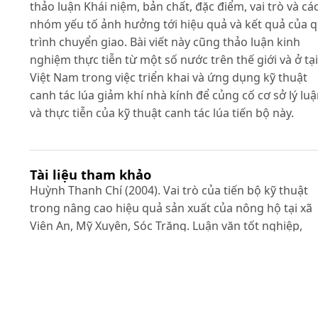
thảo luận Khái niệm, bản chất, đặc điểm, vai trò và cá
nhóm yếu tố ảnh hưởng tới hiệu quả và kết quả của 
trình chuyển giao. Bài viết này cũng thảo luận kinh
nghiệm thực tiễn từ một số nước trên thế giới và ở tại
Việt Nam trong việc triển khai và ứng dụng kỹ thuật
canh tác lúa giảm khí nhà kính để củng cố cơ sở lý lu
và thực tiễn của kỹ thuật canh tác lúa tiến bộ này.
Tài liệu tham khảo
Huỳnh Thanh Chí (2004). Vai trò của tiến bộ kỹ thuật
trong nâng cao hiệu quả sản xuất của nông hộ tại xã
Viên An, Mỹ Xuyên, Sóc Trăng. Luận văn tốt nghiệp,
Khoa Kinh tế - Quản trị kinh doanh, Trường Đại học C
Thơ.
Đỗ Kim Chung (2005). Chính sách và Phương thức
chuyển giao kỹ thuật tiến bộ trong Nông nghiệp ở Mi