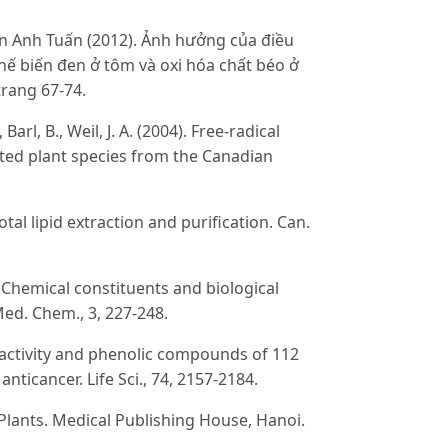
 Anh Tuấn (2012). Ảnh hưởng của điều
chế biến đen ở tôm và oxi hóa chất béo ở
trang 67-74.
rl, B., Weil, J. A. (2004). Free-radical
cted plant species from the Canadian
otal lipid extraction and purification. Can.
). Chemical constituents and biological
Med. Chem., 3, 227-248.
nt activity and phenolic compounds of 112
nticancer. Life Sci., 74, 2157-2184.
 Plants. Medical Publishing House, Hanoi.