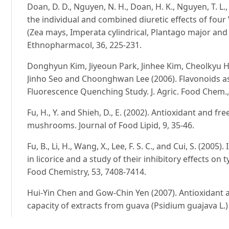
Doan, D. D., Nguyen, N. H., Doan, H. K., Nguyen, T. L.,
the individual and combined diuretic effects of fou
(Zea mays, Imperata cylindrical, Plantago major and
Ethnopharmacol, 36, 225-231.
Donghyun Kim, Jiyeoun Park, Jinhee Kim, Cheolkyu
Jinho Seo and Choonghwan Lee (2006). Flavonoids a
Fluorescence Quenching Study. J. Agric. Food Chem.,
Fu, H., Y. and Shieh, D., E. (2002). Antioxidant and fre
mushrooms. Journal of Food Lipid, 9, 35-46.
Fu, B., Li, H., Wang, X., Lee, F. S. C., and Cui, S. (2005
in licorice and a study of their inhibitory effects on 
Food Chemistry, 53, 7408-7414.
Hui-Yin Chen and Gow-Chin Yen (2007). Antioxidant a
capacity of extracts from guava (Psidium guajava L.)
Huda-Faujan, N., Noriham, A., Norrakiah, A. S., Babji, A