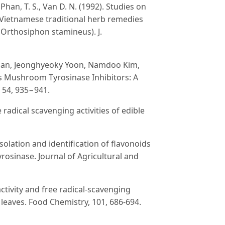
 Phan, T. S., Van D. N. (1992). Studies on
r Vietnamese traditional herb remedies
 Orthosiphon stamineus). J.
 Han, Jeonghyeoky Yoon, Namdoo Kim,
s Mushroom Tyrosinase Inhibitors: A
 54, 935−941.
e radical scavenging activities of edible
). Isolation and identification of flavonoids
tyrosinase. Journal of Agricultural and
ctivity and free radical-scavenging
 leaves. Food Chemistry, 101, 686-694.
. S. (2009). Antioxidant activity of plants