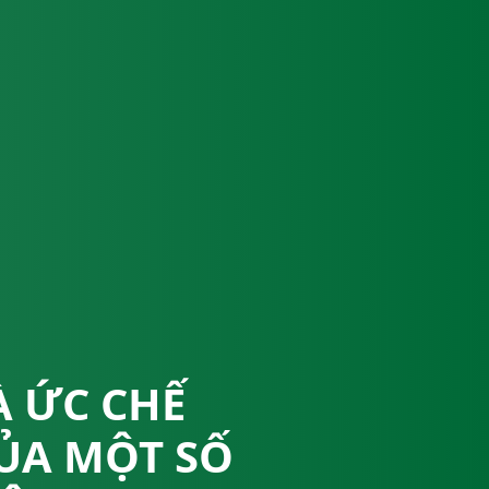
À ỨC CHẾ
ỦA MỘT SỐ