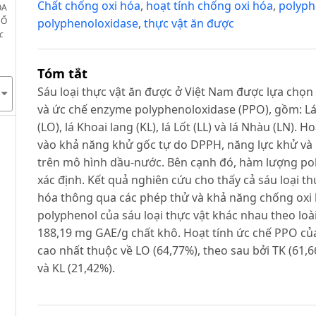
Chất chống oxi hóa
,
hoạt tính chống oxi hóa
,
polyph
ÓA
SỐ
polyphenoloxidase
,
thực vật ăn được
c
Tóm tắt
Sáu loại thực vật ăn được ở Việt Nam được lựa chọn
và ức chế enzyme polyphenoloxidase (PPO), gồm: Lá T
(LO), lá Khoai lang (KL), lá Lốt (LL) và lá Nhàu (LN).
vào khả năng khử gốc tự do DPPH, năng lực khử và 
trên mô hình dầu-nước. Bên cạnh đó, hàm lượng pol
xác định. Kết quả nghiên cứu cho thấy cả sáu loại t
hóa thông qua các phép thử và khả năng chống oxi 
polyphenol của sáu loại thực vật khác nhau theo lo
188,19 mg GAE/g chất khô. Hoạt tính ức chế PPO của 
cao nhất thuộc về LO (64,77%), theo sau bởi TK (61,66
và KL (21,42%).