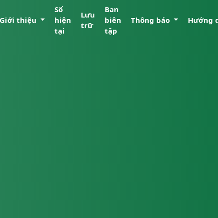
Số
Ban
Lưu
Giới thiệu
hiện
biên
Thông báo
Hướng 
trữ
tại
tập