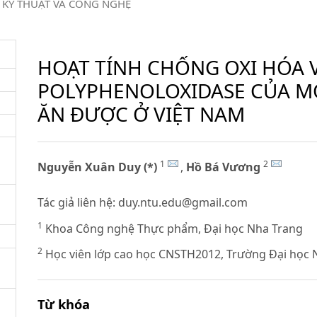
KỸ THUẬT VÀ CÔNG NGHỆ
HOẠT TÍNH CHỐNG OXI HÓA 
POLYPHENOLOXIDASE CỦA MỘ
ĂN ĐƯỢC Ở VIỆT NAM
1
2
Nguyễn Xuân Duy (*)
,
Hồ Bá Vương
Tác giả liên hệ:
duy.ntu.edu@gmail.com
1
Khoa Công nghệ Thực phẩm, Đại học Nha Trang
2
Học viên lớp cao học CNSTH2012, Trường Đại học 
Từ khóa