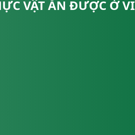
HỰC VẬT ĂN ĐƯỢC Ở V