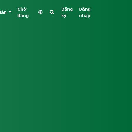
Chờ
Đăng
Đăng
dẫn
đăng
ký
nhập