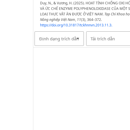
Duy, N., & Vương, H. (2025). HOẠT TÍNH CHỐNG OXI H
VÀ ỨC CHẾ ENZYME POLYPHENOLOXIDASE CỦA MỘT 
LOẠI THỰC VẬT ĂN ĐƯỢC Ở VIỆT NAM.
Tạp Chí Khoa họ
Nông nghiệp Việt Nam
,
11
(3), 364–372.
https://doi.org/10.31817/tckhnnvn.2013.11.3.
Định dạng trích dẫn
Tải trích dẫn