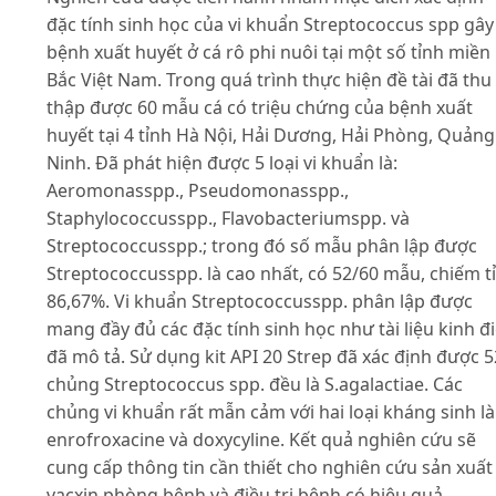
đặc tính sinh học của vi khuẩn Streptococcus spp gây
bệnh xuất huyết ở cá rô phi nuôi tại một số tỉnh miền
Bắc Việt Nam. Trong quá trình thực hiện đề tài đã thu
thập được 60 mẫu cá có triệu chứng của bệnh xuất
huyết tại 4 tỉnh Hà Nội, Hải Dương, Hải Phòng, Quảng
Ninh. Đã phát hiện được 5 loại vi khuẩn là:
Aeromonasspp., Pseudomonasspp.,
Staphylococcusspp., Flavobacteriumspp. và
Streptococcusspp.; trong đó số mẫu phân lập được
Streptococcusspp. là cao nhất, có 52/60 mẫu, chiếm tỉ
86,67%. Vi khuẩn Streptococcusspp. phân lập được
mang đầy đủ các đặc tính sinh học như tài liệu kinh đ
đã mô tả. Sử dụng kit API 20 Strep đã xác định được 5
chủng Streptococcus spp. đều là S.agalactiae. Các
chủng vi khuẩn rất mẫn cảm với hai loại kháng sinh là
enrofroxacine và doxycyline. Kết quả nghiên cứu sẽ
cung cấp thông tin cần thiết cho nghiên cứu sản xuất
vacxin phòng bệnh và điều trị bệnh có hiệu quả.