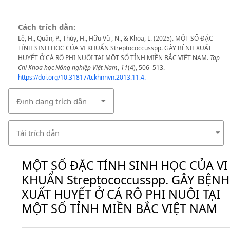
Cách trích dẫn:
Lệ, H., Quân, P., Thủy, H., Hữu Vũ , N., & Khoa, L. (2025). MỘT SỐ ĐẶC
TÍNH SINH HỌC CỦA VI KHUẨN Streptococcusspp. GÂY BỆNH XUẤT
HUYẾT Ở CÁ RÔ PHI NUÔI TẠI MỘT SỐ TỈNH MIỀN BẮC VIỆT NAM.
Tạp
Chí Khoa học Nông nghiệp Việt Nam
,
11
(4), 506–513.
https://doi.org/10.31817/tckhnnvn.2013.11.4.
Định dạng trích dẫn
Tải trích dẫn
MỘT SỐ ĐẶC TÍNH SINH HỌC CỦA VI
KHUẨN Streptococcusspp. GÂY BỆNH
XUẤT HUYẾT Ở CÁ RÔ PHI NUÔI TẠI
MỘT SỐ TỈNH MIỀN BẮC VIỆT NAM