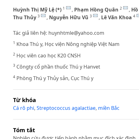
1
2
Huỳnh Thị Mỹ Lệ (*)
,
Phạm Hồng Quân
,
Hồ
3
3
4
Thu Thủy
,
Nguyễn Hữu Vũ
,
Lê Văn Khoa
Tác giả liên hệ:
huynhtmle@yahoo.com
1
Khoa Thú y, Học viện Nông nghiệp Việt Nam
2
Học viên cao học K20 CNSH
3
Côngty cổ phần thuốc Thú y Hanvet
4
Phòng Thú y Thủy sản, Cục Thú y
Từ khóa
Cá rô phi
,
Streptococcus agalactiae
,
miền Bắc
Tóm tắt
Nghiên cứu được tiến hành nhằm mục đích xác định