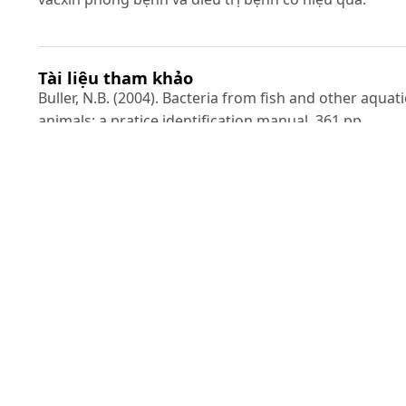
Tài liệu tham khảo
Buller, N.B. (2004). Bacteria from fish and other aquati
animals: a pratice identification manual, 361 pp.
Frerichs, G.N and Millar (1993). Manual for the isolati
and identification of fish bacterial pathogens. Pisces
Press. Stirling, pp. 58
Đồng Thanh Hà, Nguyễn Viết Khuê, Nguyễn Thị Hạnh
(2010). Một số đặc điểm của Streptococcus agalactiae
tác nhân gây bệnh Streptococcosis trên cá rô phi ở
miền Bắc Việt Nam. Trung tâm nghiên cứu quan trắc
cảnh báo môi trường và phòng ngừa dịch bệnh thủy
sản miền Bắc – Viện Nghiên cứu Nuôi trồng Thủy Sản 
Nguyễn Viết Khuê, Trương Thị Mỹ Hạnh, Đồng Thanh