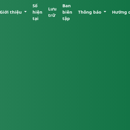
Số
Ban
Lưu
Giới thiệu
hiện
biên
Thông báo
Hướng 
trữ
tại
tập