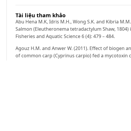
Tài liệu tham khảo
Abu Hena M.K, Idris M.H., Wong S.K. and Kibria M.M.
Salmon (Eleutheronema tetradactylum Shaw, 1804) i
Fisheries and Aquatic Science 6 (4): 479 – 484.
Agouz H.M. and Anwer W. (2011). Effect of biogen 
of common carp (Cyprinus carpio) fed a mycotoxin c
Sci., 6: 334-345.
Chambers M. (2001). Grow-out Techniques for the Paci
Finfish grow-out and Offshore Development finfish 
Waimanalo. Hawaii. USA.
Leis J.M. and Trski T. (2000). Polynemidae (Threadfin)
The larvae of Indo-Pacific coastal fishes. An identifi
440. Leiden. Brill.
Mohapatra B.C., Singh S.K., Sarkar B., Majhi D. andS