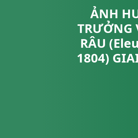
ẢNH HƯ
TRƯỞNG V
RÂU (Ele
1804) GI