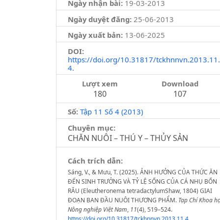
Ngày nhận bài:
19-03-2013
Ngày duyệt đăng:
25-06-2013
Ngày xuất bản:
13-06-2025
DOI:
https://doi.org/10.31817/tckhnnvn.2013.11.
4.
Lượt xem
Download
180
107
Số:
Tập 11 Số 4 (2013)
Chuyên mục:
CHĂN NUÔI – THÚ Y – THỦY SẢN
Cách trích dẫn:
Sáng, V., & Mưu, T. (2025). ẢNH HƯỞNG CỦA THỨC ĂN
ĐẾN SINH TRƯỞNG VÀ TỶ LỆ SỐNG CỦA CÁ NHỤ BỐN
RÂU (Eleutheronema tetradactylumShaw, 1804) GIAI
ĐOẠN BAN ĐẦU NUÔI THƯƠNG PHẨM.
Tạp Chí Khoa h
Nông nghiệp Việt Nam
,
11
(4), 519–524.
https://doi.org/10.31817/tckhnnvn.2013.11.4.