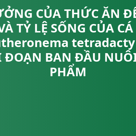
ỞNG CỦA THỨC ĂN Đ
À TỶ LỆ SỐNG CỦA C
utheronema tetradact
AI ĐOẠN BAN ĐẦU NU
PHẨM