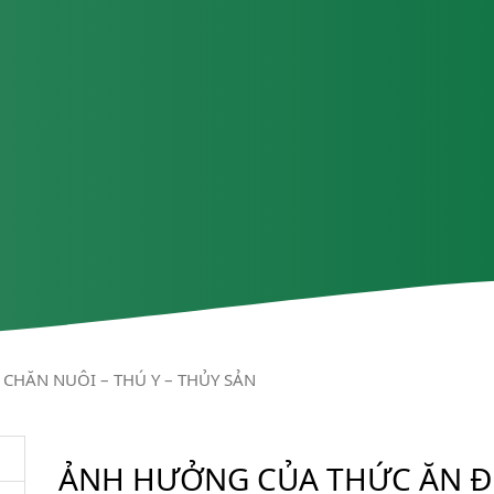
CHĂN NUÔI – THÚ Y – THỦY SẢN
ẢNH HƯỞNG CỦA THỨC ĂN Đ