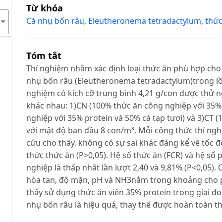
Từ khóa
Cá nhụ bốn râu
,
Eleutheronema tetradactylum
,
thức
Tóm tắt
Thí nghiệm nhằm xác định loại thức ăn phù hợp cho
nhụ bốn râu (Eleutheronema tetradactylum)trong lồn
nghiệm có kích cỡ trung bình 4,21 g/con được thử 
khác nhau: 1)CN (100% thức ăn công nghiệp với 35%
nghiệp với 35% protein và 50% cá tạp tươi) và 3)CT (
với mật độ ban đầu 8 con/m³. Mỗi công thức thí nghi
cứu cho thấy, không có sự sai khác đáng kể về tốc đ
thức thức ăn (P>0,05). Hệ số thức ăn (FCR) và hệ số
nghiệp là thấp nhất lần lượt 2,40 và 9,81% (P<0,05).
hòa tan, độ mặn, pH và NH3nằm trong khoảng cho p
thấy sử dụng thức ăn viên 35% protein trong giai 
nhụ bốn râu là hiệu quả, thay thế được hoàn toàn th