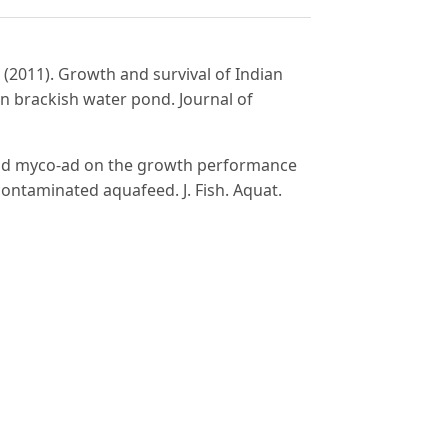
 (2011). Growth and survival of Indian
n brackish water pond. Journal of
and myco-ad on the growth performance
ontaminated aquafeed. J. Fish. Aquat.
fic Threadfin Polydactylus sexfilis.
Program. The Oceanic Institute.
. In J.M. Leis & B.M. Carson-Ewart, eds.
cation guide to marine fish larvae. Pp. 435-
arangi N. (2007). Observation of carp