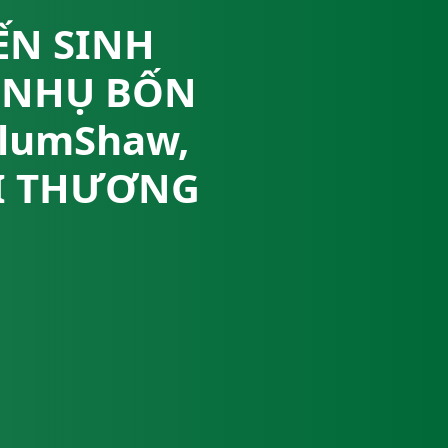
ẾN SINH
Á NHỤ BỐN
ylumShaw,
ÔI THƯƠNG