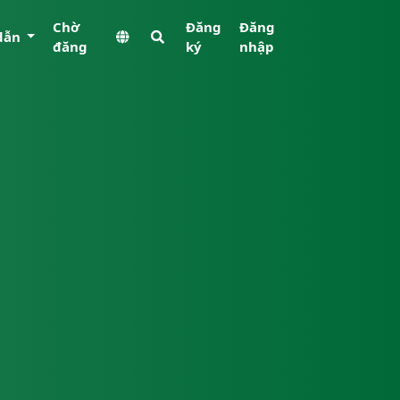
Chờ
Đăng
Đăng
dẫn
đăng
ký
nhập