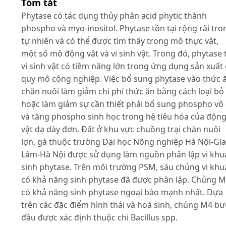
Tóm tắt
Phytase có tác dụng thủy phân acid phytic thành
phospho và myo-inositol. Phytase tồn tại rộng rãi tro
tự nhiên và có thể được tìm thấy trong mô thực vật,
một số mô động vật và vi sinh vật. Trong đó, phytase 
vi sinh vật có tiềm năng lớn trong ứng dụng sản xuất
quy mô công nghiệp. Việc bổ sung phytase vào thức 
chăn nuôi làm giảm chi phí thức ăn bằng cách loại bỏ
hoặc làm giảm sự cần thiết phải bổ sung phospho vô
và tăng phospho sinh học trong hệ tiêu hóa của độn
vật dạ dày đơn. Đất ở khu vực chuồng trại chăn nuôi
lợn, gà thuộc trường Đại học Nông nghiệp Hà Nội-Gia
Lâm-Hà Nội được sử dụng làm nguồn phân lập vi khu
sinh phytase. Trên môi trường PSM, sáu chủng vi kh
có khả năng sinh phytase đã được phân lập. Chủng 
có khả năng sinh phytase ngoại bào mạnh nhất. Dựa
trên các đặc điểm hình thái và hoá sinh, chủng M4 b
đầu được xác định thuộc chi Bacillus spp.