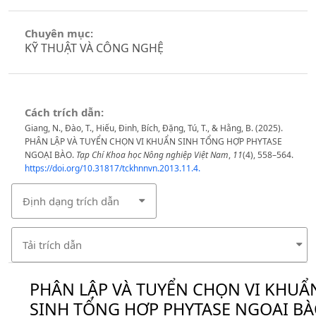
Chuyên mục:
KỸ THUẬT VÀ CÔNG NGHỆ
Cách trích dẫn:
Giang, N., Đào, T., Hiếu, Đinh, Bích, Đặng, Tú, T., & Hằng, B. (2025).
PHÂN LẬP VÀ TUYỂN CHỌN VI KHUẨN SINH TỔNG HỢP PHYTASE
NGOẠI BÀO.
Tạp Chí Khoa học Nông nghiệp Việt Nam
,
11
(4), 558–564.
https://doi.org/10.31817/tckhnnvn.2013.11.4.
Định dạng trích dẫn
Tải trích dẫn
PHÂN LẬP VÀ TUYỂN CHỌN VI KHUẨ
SINH TỔNG HỢP PHYTASE NGOẠI B