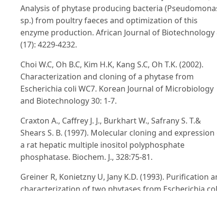
Analysis of phytase producing bacteria (Pseudomona
sp.) from poultry faeces and optimization of this
enzyme production. African Journal of Biotechnology
(17): 4229-4232.
Choi W.C, Oh B.C, Kim H.K, Kang S.C, Oh T.K. (2002).
Characterization and cloning of a phytase from
Escherichia coli WC7. Korean Journal of Microbiology
and Biotechnology 30: 1-7.
Craxton A., Caffrey J. J., Burkhart W., Safrany S. T.&
Shears S. B. (1997). Molecular cloning and expression 
a rat hepatic multiple inositol polyphosphate
phosphatase. Biochem. J., 328:75-81.
Greiner R, Konietzny U, Jany K.D. (1993). Purification 
characterization of two phytases from Escherichia col
Archives of Biochemistry and Biophysics 303: 107-113.