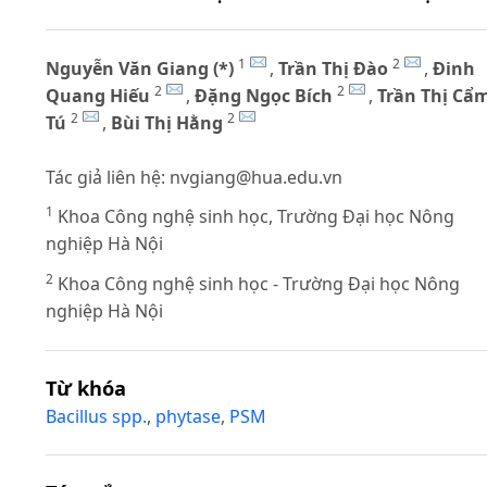
1
2
Nguyễn Văn Giang (*)
,
Trần Thị Đào
,
Đinh
2
2
Quang Hiếu
,
Đặng Ngọc Bích
,
Trần Thị Cẩ
2
2
Tú
,
Bùi Thị Hằng
Tác giả liên hệ:
nvgiang@hua.edu.vn
1
Khoa Công nghệ sinh học, Trường Đại học Nông
nghiệp Hà Nội
2
Khoa Công nghệ sinh học - Trường Đại học Nông
nghiệp Hà Nội
Từ khóa
Bacillus spp.
,
phytase
,
PSM