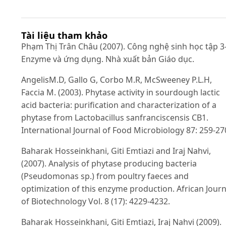
Tài liệu tham khảo
Phạm Thị Trân Châu (2007). Công nghệ sinh học tập 3
Enzyme và ứng dụng. Nhà xuất bản Giáo dục.
AngelisM.D, Gallo G, Corbo M.R, McSweeney P.L.H,
Faccia M. (2003). Phytase activity in sourdough lactic
acid bacteria: purification and characterization of a
phytase from Lactobacillus sanfranciscensis CB1.
International Journal of Food Microbiology 87: 259-27
Baharak Hosseinkhani, Giti Emtiazi and Iraj Nahvi,
(2007). Analysis of phytase producing bacteria
(Pseudomonas sp.) from poultry faeces and
optimization of this enzyme production. African Journ
of Biotechnology Vol. 8 (17): 4229-4232.
Baharak Hosseinkhani, Giti Emtiazi, Iraj Nahvi (2009).