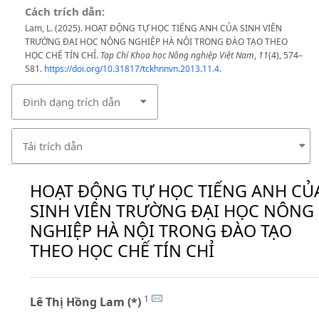
Cách trích dẫn:
Lam, L. (2025). HOẠT ĐỘNG TỰ HỌC TIẾNG ANH CỦA SINH VIÊN
TRƯỜNG ĐẠI HỌC NÔNG NGHIỆP HÀ NỘI TRONG ĐÀO TẠO THEO
HỌC CHẾ TÍN CHỈ.
Tạp Chí Khoa học Nông nghiệp Việt Nam
,
11
(4), 574–
581.
https://doi.org/10.31817/tckhnnvn.2013.11.4.
Định dạng trích dẫn
Tải trích dẫn
HOẠT ĐỘNG TỰ HỌC TIẾNG ANH CỦ
SINH VIÊN TRƯỜNG ĐẠI HỌC NÔNG
NGHIỆP HÀ NỘI TRONG ĐÀO TẠO
THEO HỌC CHẾ TÍN CHỈ
1
Lê Thị Hồng Lam (*)