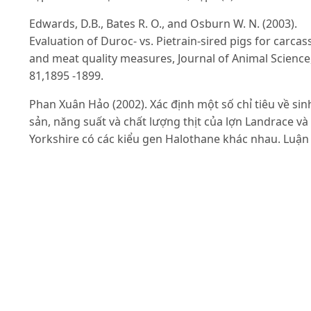
Edwards, D.B., Bates R. O., and Osburn W. N. (2003).
Evaluation of Duroc- vs. Pietrain-sired pigs for carcas
and meat quality measures, Journal of Animal Science
81,1895 -1899.
Phan Xuân Hảo (2002). Xác định một số chỉ tiêu về sin
sản, năng suất và chất lượng thịt của lợn Landrace và
Yorkshire có các kiểu gen Halothane khác nhau. Luận
án tiến sĩ nông nghiệp, Hà Nội, 2002.
Phan Xuân Hảo (2007). Đánh giá sinh trưởng, năng suâ
và chất lượng thịt ở lợn Landrace, Yorkshire và F1
(Landrae x Yorkshire). Tạp chí Khoa học và Phát triển.
Trường Đại học Nông nghiệp Hà Nội, 5(1): 31-35
Phan Xuân Hảo và Hoàng Thị Thuý (2009). Năng suất
sinh sản và sinh trưởng của các tổ hợp lai giữa nái
Landrace, Yorkshire và F1(Landrace x Yorkshire) phối 