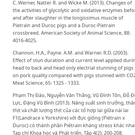
C. Werner, Natter R. and Wicke M. (2013). Changes of
the activities of glycolytic and oxidative enzymes befo
and after slaughter in the longissimus muscle of
Pietrain and Duroc pigs and a Duroc-Pietrain
crossbreed. American Society of Animal Science, 88:
4016-4025.
Channon. H.A., Payne. A.M. and Warner. R.D. (2003).
Effect of stun duration and current level applied duri
head to back and head only electrial stunning of pigs
on pork quality compared with pigs stunned with CO
Meat Science, 65: 1325 - 1333.
Phạm Thị Đào, Nguyễn Văn Thắng, Vũ Đình Tôn, Đỗ Đ
Lực, Đặng Vũ Bình (2013). Năng suất sinh trưởng, thâ
thịt và chất lượng thịt của các tổ hợp lai giữa nái lai
F1(Landrace x Yorkshire) với đực giống (Piétrain x
Duroc) có thành phần Piétrain kháng stress khác nha
Tạp chí Khoa học và Phát triển, Tập 4(2): 200-208.