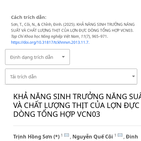
Cách trích dẫn:
Sơn, T., Côi, N., & Chỉnh, Đinh. (2025). KHẢ NĂNG SINH TRƯỞNG NĂNG
SUẤT VÀ CHẤT LƯỢNG THỊT CỦA LỢN ĐỰC DÒNG TỔNG HỢP VCN03.
Tạp Chí Khoa học Nông nghiệp Việt Nam
,
11
(7), 965–971.
https://doi.org/10.31817/tckhnnvn.2013.11.7.
Định dạng trích dẫn
Tải trích dẫn
KHẢ NĂNG SINH TRƯỞNG NĂNG SU
VÀ CHẤT LƯỢNG THỊT CỦA LỢN ĐỰC
DÒNG TỔNG HỢP VCN03
1
1
Trịnh Hồng Sơn (*)
,
Nguyễn Quế Côi
,
Đinh