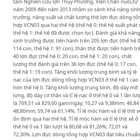
tâm Nghiên cứu lợn Thụy Phương, Viện Chăn nuôi,từ
năm 2009 đến năm 2013 nhằm so sánh khả năng sin
trưởng, năng suất và chất lượng thịt lợn đực dòng tổ
hợp VCN03 qua hai thế hệ (thế hệ 0: thế hệ xuất phát 
thế hệ 1: thế hệ đã được chọn lọc). Đánh giá khả năn
sinh trưởng được tiến hành trên 205 lợn đực (thế hệ 0
114 con, thế hệ 1: 91 con), thân thịt được tiến hành tr
40 lợn đực (thế hệ 0: 20 con, thế hệ 1: 20 con), chất
lượng thịt đánh giá trên 36 lợn đực (thế hệ 0: 17 con,
thế hệ 1: 19 con). Tăng khối lượng trung bình và tỷ lệ
nạc của lợn đực dòng tổng hợp VCN03 ở thế hệ 1 cao
hơn thế hệ 0. Tăng khối lượng trung bình, độ dày mỡ
lưng, độ dày cơ thăn và tỉ lệ nạc ở thế hệ 0 và 1 lần lư
là 769,51 và 829,60 gam/ngày; 10,27 và 9,38mm; 46,84
48,80mm; 59,74 và 61,14%. Tỉ lệ móc hàm và tỉ lệ thịt x
ổn định qua hai thế hệ. Tỉ lệ móc hàm và tỉ lệ thịt xẻ ở
thế hệ 0 và 1 lần lượt là 80,68 và 81,26%; 72,01 và
72,30%. Lợn đực dòng tổng hợp VCN03 đạt tiêu chuẩ