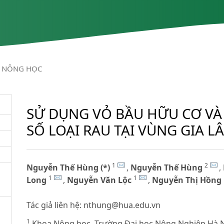
NÔNG HỌC
SỬ DỤNG VỎ BẦU HỮU CƠ VÀ
SỐ LOẠI RAU TẠI VÙNG GIA L
1
2
Nguyễn Thế Hùng (*)
,
Nguyễn Thế Hùng
,
1
1
Long
,
Nguyễn Văn Lộc
,
Nguyễn Thị Hồng
Tác giả liên hệ:
nthung@hua.edu.vn
1
Khoa Nông học, Trường Đại học Nông Nghiệp Hà 