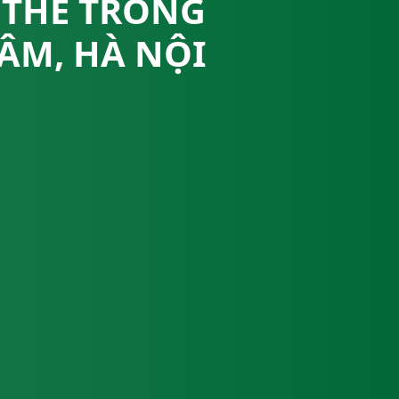
 THỂ TRỒNG
LÂM, HÀ NỘI