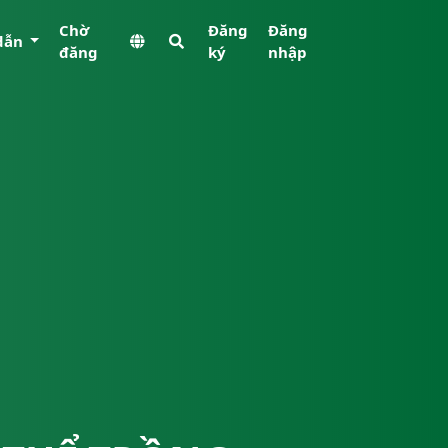
Chờ
Đăng
Đăng
dẫn
đăng
ký
nhập