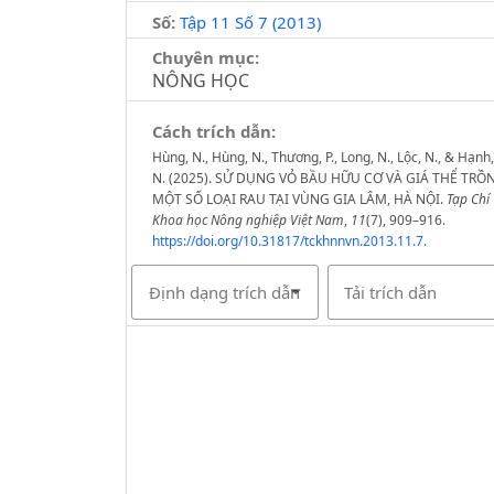
Số:
Tập 11 Số 7 (2013)
Chuyên mục:
NÔNG HỌC
Cách trích dẫn:
Hùng, N., Hùng, N., Thương, P., Long, N., Lộc, N., & Hạnh,
N. (2025). SỬ DỤNG VỎ BẦU HỮU CƠ VÀ GIÁ THỂ TRỒ
MỘT SỐ LOẠI RAU TẠI VÙNG GIA LÂM, HÀ NỘI.
Tạp Chí
Khoa học Nông nghiệp Việt Nam
,
11
(7), 909–916.
https://doi.org/10.31817/tckhnnvn.2013.11.7.
Định dạng trích dẫn
Tải trích dẫn