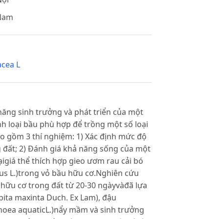
 Nam
acea L
ăng sinh trưởng và phát triển của một
nh loại bầu phù hợp để trồng một số loại
o gồm 3 thí nghiệm: 1) Xác định mức độ
g đất; 2) Đánh giá khả năng sống của một
ạigiá thể thích hợp gieo ươm rau cải bó
nus L.)trong vỏ bầu hữu cơ.Nghiên cứu
 hữu cơ trong đất từ 20-30 ngàyvàđã lựa
ubita maxinta Duch. Ex Lam), đậu
moea aquaticL.)nẩy mầm và sinh trưởng