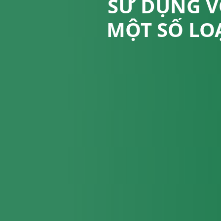
SỬ DỤNG V
MỘT SỐ LOẠ