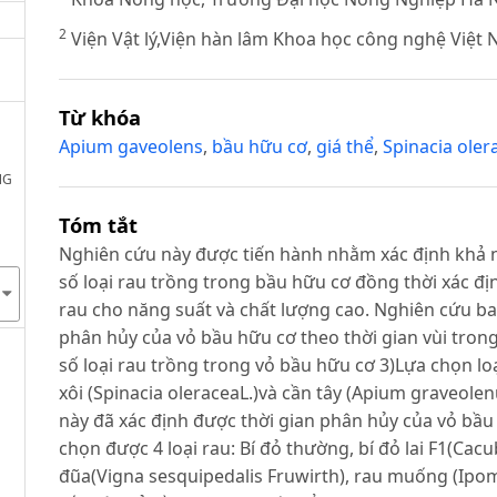
2
Viện Vật lý,Viện hàn lâm Khoa học công nghệ Việt
Từ khóa
Apium gaveolens
,
bầu hữu cơ
,
giá thể
,
Spinacia oler
NG
Tóm tắt
Nghiên cứu này được tiến hành nhằm xác định khả n
số loại rau trồng trong bầu hữu cơ đồng thời xác đị
rau cho năng suất và chất lượng cao. Nghiên cứu ba
phân hủy của vỏ bầu hữu cơ theo thời gian vùi tron
số loại rau trồng trong vỏ bầu hữu cơ 3)Lựa chọn lo
xôi (Spinacia oleraceaL.)và cần tây (Apium graveole
này đã xác định được thời gian phân hủy của vỏ bầu
chọn được 4 loại rau: Bí đỏ thường, bí đỏ lai F1(Cac
đũa(Vigna sesquipedalis Fruwirth), rau muống (Ipo