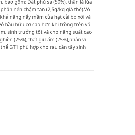
n, bao gồm: Đất phù sa (50%), thân lá lúa
, phân nén chậm tan (2,5g/kg giá thể).Vỏ
 khả năng nẩy mầm của hạt cải bó xôi và
n vỏ bầu hữu cơ cao hơn khi trồng trên vỏ
ầm, sinh trưởng tốt và cho năng suất cao
nghiền (25%),chất giữ ẩm (25%),phân vi
á thể GT1 phù hợp cho rau cần tây sinh
n. Nhà xuất bản Nông nghiêp, Hà Nội.
oàng Vãn Quyết (2008). Nghiên cứu sử
n nhà gác trong thành phô'. Tạp chí Khoa
08). Nghiên cứu lựa chọn giá thể cứng
ong nhà plastic theo hướng sản xuất