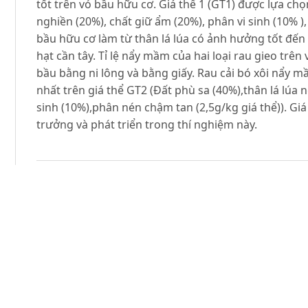
tốt trên vỏ bầu hữu cơ. Giá thể 1 (GT1) được lựa chọ
nghiền (20%), chất giữ ẩm (20%), phân vi sinh (10% )
bầu hữu cơ làm từ thân lá lúa có ảnh hưởng tốt đến
hạt cần tây. Tỉ lệ nẩy mầm của hai loại rau gieo trê
bầu bằng ni lông và bằng giấy. Rau cải bó xôi nẩy m
nhất trên giá thể GT2 (Đất phù sa (40%),thân lá lúa 
sinh (10%),phân nén chậm tan (2,5g/kg giá thể)). Gi
trưởng và phát triển trong thí nghiệm này.
Tài liệu tham khảo
Nguyễn Mạnh Chinh (2005). Sổ tay trồng rau an toà
Phạm Ngọc Tuấn, Cao Kỳ Sơn, Lê Thị Minh Lương, H
dụng giá thể nên hữu cơ GT05 trồng rau an toàn trê
học đất 31: 53-56.
Cao Kỳ Sơn, Phạm Ngọc Tuấn, Lê Thị Minh Lương (20
thích hợp trồng dưa chuột, cà chua thương phẩm tr