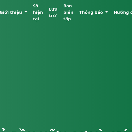
Số
Ban
Lưu
Giới thiệu
hiện
biên
Thông báo
Hướng 
trữ
tại
tập