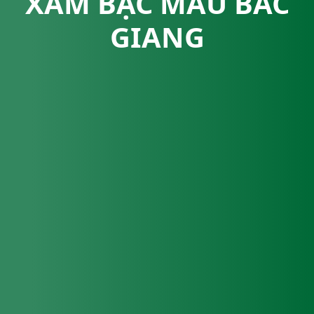
XÁM BẠC MÀU BẮC
GIANG