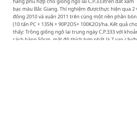
hàng phù hợp cho giống ngô lai C.P.333trên đất xám
bạc màu Bắc Giang. Thí nghiệm đượcthực hiện qua 2 
đông 2010 và xuân 2011 trên cùng một nền phân bón
(10 tấn PC + 135N + 90P2O5+ 100K2O)/ha. Kết quả ch
thấy: Trồng giống ngô lai trung ngày C.P.333 với kho
cách hàng 50cm, mật độ thích hợp nhất là 7 vạn cây/h
Ở mật độ, khoảng cách hàng này, ngô cho chỉ số diện
tích lá cao nhất, ít sâu bệnh hại, năng suất cao hơn so
với trồng ở các mật độ kháctrong cả hai mùa vụ.
Tài liệu tham khảo
Cục thống kê Bắc Giang (2011). Niên giám thống kê
2010, Nxb Thống kê, Hà Nội.
Phan Xuân Hào (2007). “Vấn đề mật độ và khoảng các
trồng ngô’’, Tạp chí Nông nghiệp và PTNT, (12): 39-41.
Viện nghiên cứu ngô (2009). Báo cáo tổng kết đề tài: “