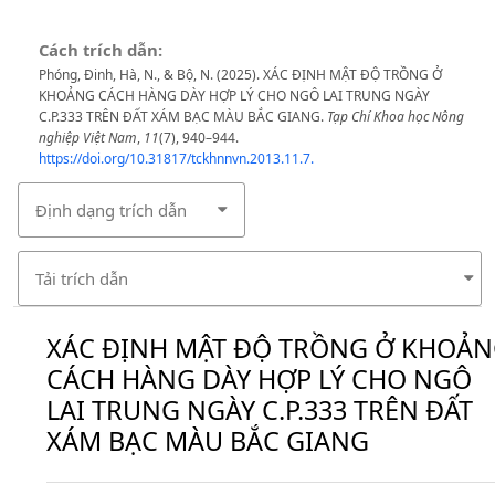
Cách trích dẫn:
Phóng, Đinh, Hà, N., & Bộ, N. (2025). XÁC ĐỊNH MẬT ĐỘ TRỒNG Ở
KHOẢNG CÁCH HÀNG DÀY HỢP LÝ CHO NGÔ LAI TRUNG NGÀY
C.P.333 TRÊN ĐẤT XÁM BẠC MÀU BẮC GIANG.
Tạp Chí Khoa học Nông
nghiệp Việt Nam
,
11
(7), 940–944.
https://doi.org/10.31817/tckhnnvn.2013.11.7.
Định dạng trích dẫn
Tải trích dẫn
XÁC ĐỊNH MẬT ĐỘ TRỒNG Ở KHOẢ
CÁCH HÀNG DÀY HỢP LÝ CHO NGÔ
LAI TRUNG NGÀY C.P.333 TRÊN ĐẤT
XÁM BẠC MÀU BẮC GIANG