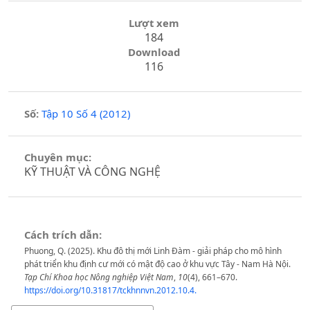
Lượt xem
184
Download
116
Số:
Tập 10 Số 4 (2012)
Chuyên mục:
KỸ THUẬT VÀ CÔNG NGHỆ
Cách trích dẫn:
Phuong, Q. (2025). Khu đô thị mới Linh Đàm - giải pháp cho mô hình
phát triển khu định cư mới có mật độ cao ở khu vực Tây - Nam Hà Nội.
Tạp Chí Khoa học Nông nghiệp Việt Nam
,
10
(4), 661–670.
https://doi.org/10.31817/tckhnnvn.2012.10.4.