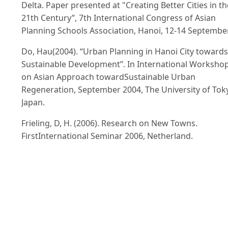
Delta. Paper presented at "Creating Better Cities in th
21th Century”, 7th International Congress of Asian
Planning Schools Association, Hanoi, 12-14 September
Do, Hau(2004). “Urban Planning in Hanoi City towards
Sustainable Development”. In International Worksho
on Asian Approach towardSustainable Urban
Regeneration, September 2004, The University of Tok
Japan.
Frieling, D, H. (2006). Research on New Towns.
FirstInternational Seminar 2006, Netherland.
Hanoi Association of Urban Planning and Developme
(2007). Current Situation Assessment andProposals f
Planning, Architecture and Management of New Tow
in Hanoi in Process of Urbanization. Hanoi.
Hanoi’s Communist Party (2006). Program for Hanoi