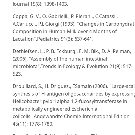
Journal 15(8): 1398-1403.
Coppa, G. V., O. Gabrielli., P. Pierani., C.Catassi.,
A.Carlucci., P.L.Giorgi (1993). "Changes in Carbohydrat
Composition in Human-Milk over 4 Months of
Lactation".Pediatrics 91(3): 637-641.
Dethlefsen, L., P. B. Eckburg., E. M. Bik., D. A. Relman,
(2006). "Assembly of the human intestinal
microbiota".Trends in Ecology & Evolution 21(9): 517-
523.
Drouillard, S., H. Driguez., ESamain (2006). "Large-sca
synthesis of H-antigen oligosaccharides by expressin
Helicobacter pylori alpha 1,2-fucosyltransferase in
metabolically engineered Escherichia
colicells".Angewandte Chemie-International Edition
45(11): 1778-1780.