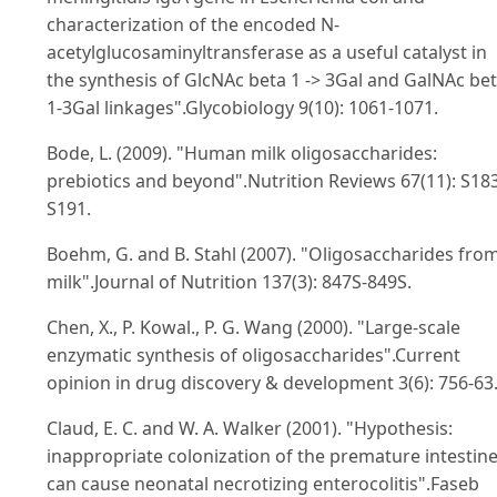
characterization of the encoded N-
acetylglucosaminyltransferase as a useful catalyst in
the synthesis of GlcNAc beta 1 -> 3Gal and GalNAc be
1-3Gal linkages".Glycobiology 9(10): 1061-1071.
Bode, L. (2009). "Human milk oligosaccharides:
prebiotics and beyond".Nutrition Reviews 67(11): S18
S191.
Boehm, G. and B. Stahl (2007). "Oligosaccharides fro
milk".Journal of Nutrition 137(3): 847S-849S.
Chen, X., P. Kowal., P. G. Wang (2000). "Large-scale
enzymatic synthesis of oligosaccharides".Current
opinion in drug discovery & development 3(6): 756-63
Claud, E. C. and W. A. Walker (2001). "Hypothesis:
inappropriate colonization of the premature intestin
can cause neonatal necrotizing enterocolitis".Faseb