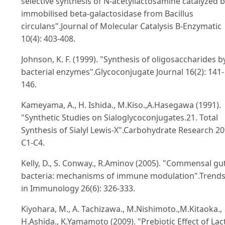
selective synthesis of N-acetyllactosamine catalyzed 
immobilised beta-galactosidase from Bacillus
circulans".Journal of Molecular Catalysis B-Enzymatic
10(4): 403-408.
Johnson, K. F. (1999). "Synthesis of oligosaccharides b
bacterial enzymes".Glycoconjugate Journal 16(2): 141-
146.
Kameyama, A., H. Ishida., M.Kiso.,A.Hasegawa (1991).
"Synthetic Studies on Sialoglycoconjugates.21. Total
Synthesis of Sialyl Lewis-X".Carbohydrate Research 20
C1-C4.
Kelly, D., S. Conway., R.Aminov (2005). "Commensal gu
bacteria: mechanisms of immune modulation".Trend
in Immunology 26(6): 326-333.
Kiyohara, M., A. Tachizawa., M.Nishimoto.,M.Kitaoka.,
H.Ashida., K.Yamamoto (2009). "Prebiotic Effect of Lac