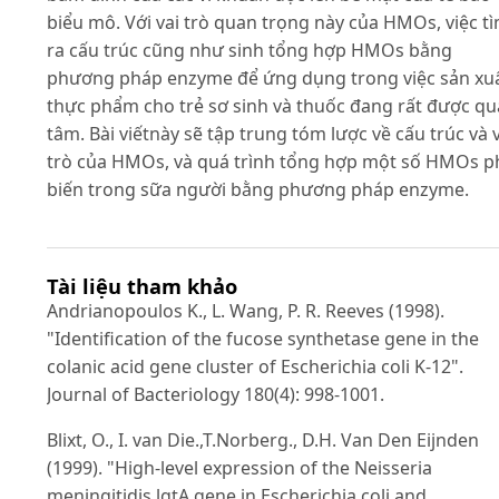
biểu mô. Với vai trò quan trọng này của HMOs, việc t
ra cấu trúc cũng như sinh tổng hợp HMOs bằng
phương pháp enzyme để ứng dụng trong việc sản xu
thực phẩm cho trẻ sơ sinh và thuốc đang rất được q
tâm. Bài viếtnày sẽ tập trung tóm lược về cấu trúc và 
trò của HMOs, và quá trình tổng hợp một số HMOs p
biến trong sữa người bằng phương pháp enzyme.
Tài liệu tham khảo
Andrianopoulos K., L. Wang, P. R. Reeves (1998).
"Identification of the fucose synthetase gene in the
colanic acid gene cluster of Escherichia coli K-12".
Journal of Bacteriology 180(4): 998-1001.
Blixt, O., I. van Die.,T.Norberg., D.H. Van Den Eijnden
(1999). "High-level expression of the Neisseria
meningitidis lgtA gene in Escherichia coli and