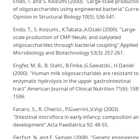
Endo, T. and S. Koizumi (2000). "Large-scale producti
of oligosaccharides using engineered bacteria".Curre
Opinion in Structural Biology 10(5): 536-541.
Endo, T., S. Koizumi., K.Tabata.,A.Ozaki (2000). "Large-
scale production of CMP-NeuAc and sialylated
oligosaccharides through bacterial coupling".Applied
Microbiology and Biotechnology 53(3): 257-261.
Engfer, M. B., B. Stahl., B.Finke.,G.Sawatzki., H.Daniel
(2000). "Human milk oligosaccharides are resistant to
enzymatic hydrolysis in the upper gastrointestinal
tract".American Journal of Clinical Nutrition 71(6): 158
1596.
Fanaro, S., R. Chierici., P.Guerrini.,V.Vigi (2003).
"Intestinal microflora in early infancy: composition a
development".Acta Paediatrica 92: 48-55.
Fierfort, N. and E. Samain (2008). "Genetic engineerin