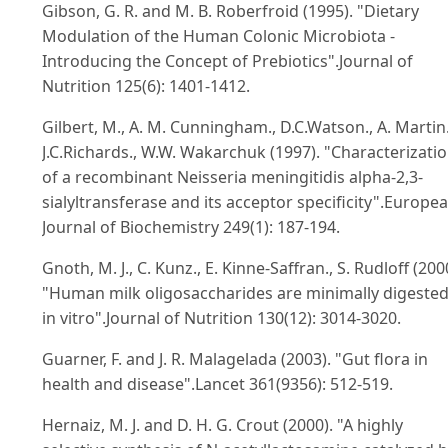
Gibson, G. R. and M. B. Roberfroid (1995). "Dietary
Modulation of the Human Colonic Microbiota -
Introducing the Concept of Prebiotics".Journal of
Nutrition 125(6): 1401-1412.
Gilbert, M., A. M. Cunningham., D.C.Watson., A. Martin.
J.C.Richards., W.W. Wakarchuk (1997). "Characterizati
of a recombinant Neisseria meningitidis alpha-2,3-
sialyltransferase and its acceptor specificity".Europe
Journal of Biochemistry 249(1): 187-194.
Gnoth, M. J., C. Kunz., E. Kinne-Saffran., S. Rudloff (200
"Human milk oligosaccharides are minimally digeste
in vitro".Journal of Nutrition 130(12): 3014-3020.
Guarner, F. and J. R. Malagelada (2003). "Gut flora in
health and disease".Lancet 361(9356): 512-519.
Hernaiz, M. J. and D. H. G. Crout (2000). "A highly