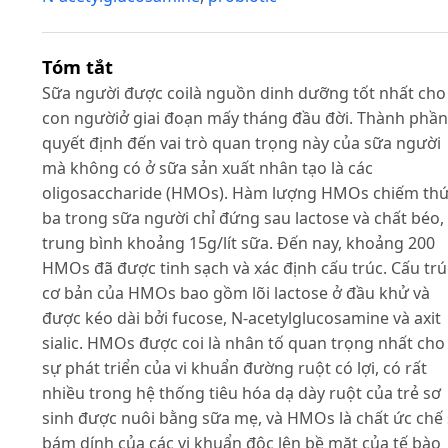
Tóm tắt
Sữa người được coilà nguồn dinh dưỡng tốt nhất cho
con ngườiở giai đoạn mấy tháng đầu đời. Thành phần
quyết định đến vai trò quan trọng này của sữa người
mà không có ở sữa sản xuất nhân tạo là các
oligosaccharide (HMOs). Hàm lượng HMOs chiếm th
ba trong sữa người chỉ đứng sau lactose và chất béo,
trung bình khoảng 15g/lít sữa. Đến nay, khoảng 200
HMOs đã được tinh sạch và xác định cấu trúc. Cấu trú
cơ bản của HMOs bao gồm lõi lactose ở đầu khử và
được kéo dài bởi fucose, N-acetylglucosamine và axit
sialic. HMOs được coi là nhân tố quan trọng nhất cho
sự phát triển của vi khuẩn đường ruột có lợi, có rất
nhiều trong hệ thống tiêu hóa dạ dày ruột của trẻ sơ
sinh được nuôi bằng sữa mẹ, và HMOs là chất ức chế
bám dính của các vi khuẩn độc lên bề mặt của tế bào