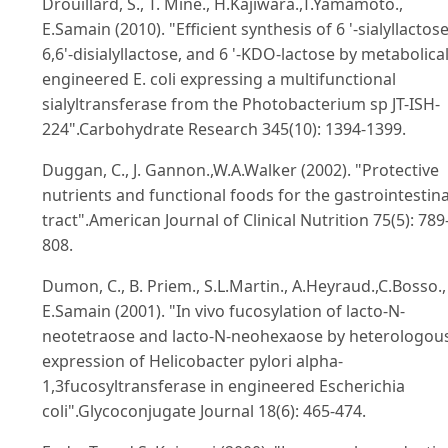
Drouillard, S., T. Mine., H.Kajiwara.,T.Yamamoto.,
E.Samain (2010). "Efficient synthesis of 6 '-sialyllactose
6,6'-disialyllactose, and 6 '-KDO-lactose by metabolical
engineered E. coli expressing a multifunctional
sialyltransferase from the Photobacterium sp JT-ISH-
224".Carbohydrate Research 345(10): 1394-1399.
Duggan, C., J. Gannon.,W.A.Walker (2002). "Protective
nutrients and functional foods for the gastrointestina
tract".American Journal of Clinical Nutrition 75(5): 789
808.
Dumon, C., B. Priem., S.L.Martin., A.Heyraud.,C.Bosso.,
E.Samain (2001). "In vivo fucosylation of lacto-N-
neotetraose and lacto-N-neohexaose by heterologou
expression of Helicobacter pylori alpha-
1,3fucosyltransferase in engineered Escherichia
coli".Glycoconjugate Journal 18(6): 465-474.