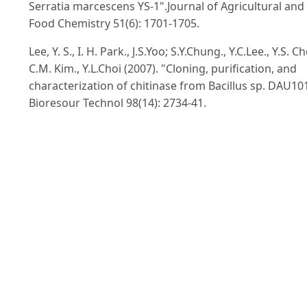
Serratia marcescens YS-1".Journal of Agricultural and
Food Chemistry 51(6): 1701-1705.
Lee, Y. S., I. H. Park., J.S.Yoo; S.Y.Chung., Y.C.Lee., Y.S. Ch
C.M. Kim., Y.L.Choi (2007). "Cloning, purification, and
characterization of chitinase from Bacillus sp. DAU101
Bioresour Technol 98(14): 2734-41.
Li, W., Y. Sun., H.Ye.,X. Zeng (2010). "Synthesis of
oligosaccharides with lactose and N-acetylglucosami
as substrates by using beta-d-galactosidase from
Bacillus circulans".European Food Research and
Technology 231(1): 55-63.
Liu, Z. Y., Y. Q. Lu., J.B. Zhang., L.Pardee., P.G.Wang (200
"P1 trisaccharide (Gal alpha 1,4Gal beta 1,4GlcNAc)
synthesis by enzyme glycosylation reactions using
recombinant Escherichia coli".Applied and
Environmental Microbiology 69(4): 2110-2115.