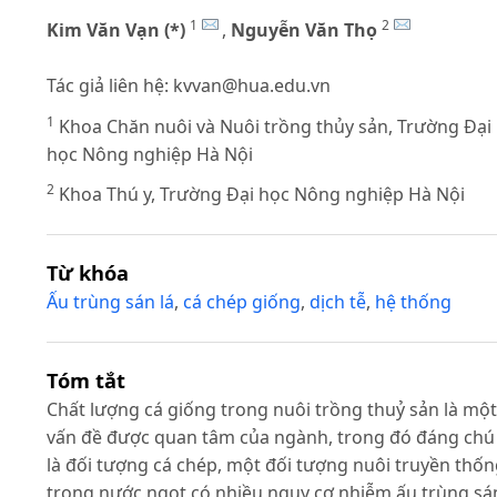
1
2
Kim Văn Vạn (*)
,
Nguyễn Văn Thọ
Tác giả liên hệ:
kvvan@hua.edu.vn
1
Khoa Chăn nuôi và Nuôi trồng thủy sản, Trường Đại
học Nông nghiệp Hà Nội
2
Khoa Thú y, Trường Đại học Nông nghiệp Hà Nội
Từ khóa
Ấu trùng sán lá
,
cá chép giống
,
dịch tễ
,
hệ thống
Tóm tắt
Chất lượng cá giống trong nuôi trồng thuỷ sản là một
vấn đề được quan tâm của ngành, trong đó đáng chú
là đối tượng cá chép, một đối tượng nuôi truyền thố
trong nước ngọt có nhiều nguy cơ nhiễm ấu trùng sá