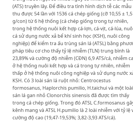
(ATS) truyền lây. Để điều tra tình hình dịch tễ các mẫu
thu được 54 lần với 1536 cá chép giống (cỡ 10,55 ± 1,5
g/con) từ 6 hệ thống (cá chép giống trong tự nhiên,
trong hệ thống nuôi kết hợp cá-lợn, cá-vịt, cá-lúa, nuô
cá sử dụng nước xả bể khí sinh học (KSH), nuôi công
nghiệp) để kiểm tra ấu trùng sán lá (ATSL) bằng phư
pháp tiêu cơ cho thấy tỷ lệ nhiễm (TLN) trung bình là
23,89% và cường độ nhiễm (CĐN) 6,9 ATS/cá, nhiễm c
ở hệ thống nuôi kết hợp và cá trong tự nhiên, nhiễm
thấp ở hệ thống nuôi công nghiệp và sử dụng nước x
KSH. Có 3 loài sán lá ruột nhỏ: Centrocestus
formosanus, Haplorchis pumilio, H.taichui và một loài
sán lá gan nhỏ Clonorchis sinensis đã được tìm thấy
trong cá chép giống. Trong đó ATSL C.formosanus gâ
kênh mang và ATSL H.pumilio là 2 loài nhiễm với tỷ lệ 
cường độ cao (19,47-19,53%; 3,82-3,93 ATS/cá).