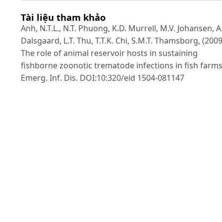
Tài liệu tham khảo
Anh, N.T.L., N.T. Phuong, K.D. Murrell, M.V. Johansen, A
Dalsgaard, L.T. Thu, T.T.K. Chi, S.M.T. Thamsborg, (2009
The role of animal reservoir hosts in sustaining
fishborne zoonotic trematode infections in fish farms
Emerg. Inf. Dis. DOI:10:320/eid 1504-081147
Arthur, J. R. and B. Q. Te (2006). Checklish of the
parasites of fishes of Vietnam. FAO Fisheries Technica
Paper No. 369/2. Rome. Italy. 133p.
Chi, T.T.K., A. Dalgaard, J. F. Turbull, P.A. Tuan and K.D.
Murrell (2008). Prevalence of zoonotic trematodes in
fish from a Vietnamese fish-farming community. J.
Parasitol. 94, 423-428.
Eun-Taek, H., S. Eun-Hee, P. Souvanny, S. Bounthong, K
Jae-Lip, J.R. Han, C. Jong-Yil(2008). Centrocestus