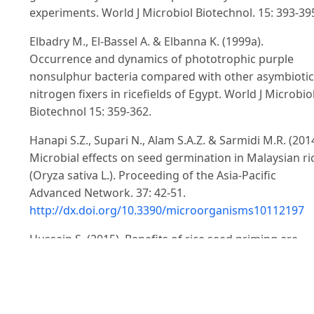
experiments. World J Microbiol Biotechnol. 15: 393-39
Elbadry M., El-Bassel A. & Elbanna K. (1999a).
Occurrence and dynamics of phototrophic purple
nonsulphur bacteria compared with other asymbiotic
nitrogen fixers in ricefields of Egypt. World J Microbio
Biotechnol 15: 359-362.
Hanapi S.Z., Supari N., Alam S.A.Z. & Sarmidi M.R. (2014
Microbial effects on seed germination in Malaysian ri
(Oryza sativa L.). Proceeding of the Asia-Pacific
Advanced Network. 37: 42-51.
http://dx.doi.org/10.3390/microorganisms10112197
Hussain S. (2015). Benefits of rice seed priming are
offset permanently by prolonged storage and the
storage conditions, Scientific Reports. 5: 81-101.
Imhoff J.F. & Trueper H.G. (1989). Purple non-sulfur