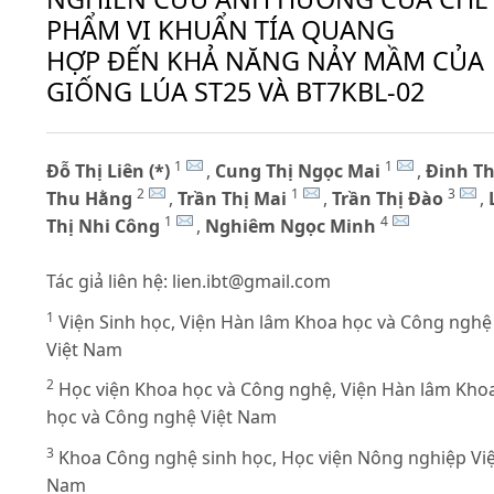
PHẨM VI KHUẨN TÍA QUANG
HỢP ĐẾN KHẢ NĂNG NẢY MẦM CỦA
GIỐNG LÚA ST25 VÀ BT7KBL-02
1
1
Đỗ Thị Liên (*)
,
Cung Thị Ngọc Mai
,
Đinh Th
2
1
3
Thu Hằng
,
Trần Thị Mai
,
Trần Thị Đào
,
1
4
Thị Nhi Công
,
Nghiêm Ngọc Minh
Tác giả liên hệ:
lien.ibt@gmail.com
1
Viện Sinh học, Viện Hàn lâm Khoa học và Công nghệ
Việt Nam
2
Học viện Khoa học và Công nghệ, Viện Hàn lâm Kho
học và Công nghệ Việt Nam
3
Khoa Công nghệ sinh học, Học viện Nông nghiệp Việ
Nam