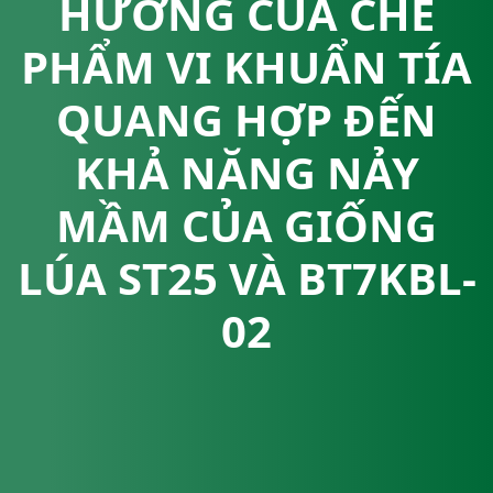
HƯỞNG CỦA CHẾ
PHẨM VI KHUẨN TÍA
QUANG HỢP ĐẾN
KHẢ NĂNG NẢY
MẦM CỦA GIỐNG
LÚA ST25 VÀ BT7KBL-
02