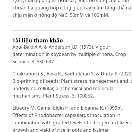
1,6-1,7 lần (giống BT7KBL-02). Việc bổ sung chế phẩm 
khuẩn tía quang hợp cũng giúp cây mầm tăng khả n
chịu mặn ở nồng độ NaCl 50mM và 100mM.
Tài liệu tham khảo
Abul-Baki A.A. & Anderson J.D. (1973). Vigour
determination in soybean by multiple criteria, Crop
Science. 3: 630-637.
Chakraborti S., Bera K., Sadhukhan S. & Dutta P. (2022)
Bio-priming of seeds: Plant stress management and i
underlying cellular, biochemical and molecular
mechanisms. Plant Stress. 3: 100052.
Elbadry M, Gamal-Eldin H, and Elbanna K. (1999b).
Effects of Rhodobacter capsulatus inoculation in
combination with graded levels of nitrogen fertilizer 
growth and yield of rice in pots and lysimer