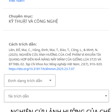
Việt Nam
Chuyên mục:
KỸ THUẬT VÀ CÔNG NGHỆ
Cách trích dẫn:
Liên, Đỗ, Mai, C., Hằng, Đinh, Mai, T., Đào, T., Công, L., & Minh, N.
(2025). NGHIÊN CỨU ẢNH HƯỞNG CỦA CHẾ PHẨM VI KHUẨN TÍA
QUANG HỢP ĐẾN KHẢ NĂNG NẢY MẦM CỦA GIỐNG LÚA ST25 VÀ
BT7KBL-02.
Tạp Chí Khoa học Nông nghiệp Việt Nam
,
23
(7), 910–920.
https://doi.org/10.31817/tckhnnvn.2025.23.7.07
Định dạng trích dẫn
Tải trích dẫn
NGHIÊN CỨU ẢNH HƯỞNG CỦA CHẾ