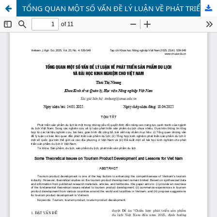
TỔNG QUAN MỘT SỐ VẤN ĐỀ LÝ LUẬN VỀ PHÁT TRIỂN SẢN PHẨM DU LỊCH VÀ BÀI HỌC KINH NGHIỆM CHO VIỆT NAM