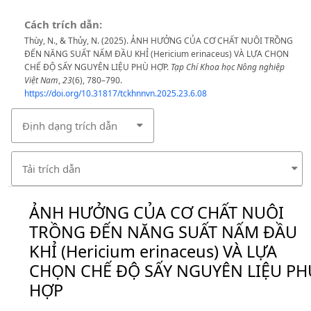
Cách trích dẫn:
Thùy, N., & Thủy, N. (2025). ẢNH HƯỞNG CỦA CƠ CHẤT NUÔI TRỒNG
ĐẾN NĂNG SUẤT NẤM ĐẦU KHỈ (Hericium erinaceus) VÀ LỰA CHỌN
CHẾ ĐỘ SẤY NGUYÊN LIỆU PHÙ HỢP.
Tạp Chí Khoa học Nông nghiệp
Việt Nam
,
23
(6), 780–790.
https://doi.org/10.31817/tckhnnvn.2025.23.6.08
Định dạng trích dẫn
Tải trích dẫn
ẢNH HƯỞNG CỦA CƠ CHẤT NUÔI
TRỒNG ĐẾN NĂNG SUẤT NẤM ĐẦU
KHỈ (Hericium erinaceus) VÀ LỰA
CHỌN CHẾ ĐỘ SẤY NGUYÊN LIỆU PH
HỢP