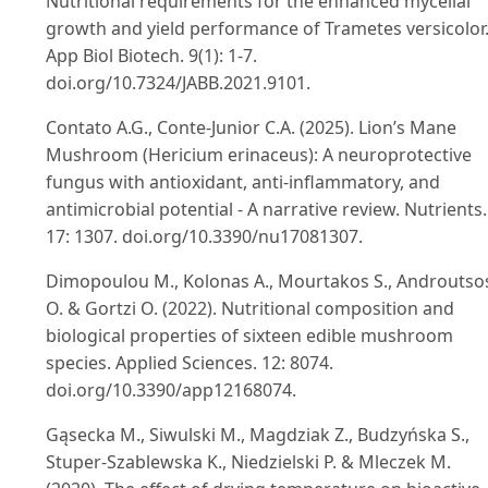
Nutritional requirements for the enhanced mycelial
growth and yield performance of Trametes versicolor.
App Biol Biotech. 9(1): 1-7.
doi.org/10.7324/JABB.2021.9101.
Contato A.G., Conte-Junior C.A. (2025). Lion’s Mane
Mushroom (Hericium erinaceus): A neuroprotective
fungus with antioxidant, anti-inflammatory, and
antimicrobial potential - A narrative review. Nutrients.
17: 1307. doi.org/10.3390/nu17081307.
Dimopoulou M., Kolonas A., Mourtakos S., Androutso
O. & Gortzi O. (2022). Nutritional composition and
biological properties of sixteen edible mushroom
species. Applied Sciences. 12: 8074.
doi.org/10.3390/app12168074.
Gąsecka M., Siwulski M., Magdziak Z., Budzyńska S.,
Stuper-Szablewska K., Niedzielski P. & Mleczek M.