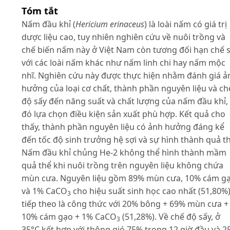
Tóm tắt
Nấm đầu khỉ (
Hericium erinaceus
) là loài nấm có giá trị
dược liệu cao, tuy nhiên nghiên cứu về nuôi trồng và
chế biến nấm này ở Việt Nam còn tương đối hạn chế 
với các loài nấm khác như nấm linh chi hay nấm mộc
nhĩ. Nghiên cứu này được thực hiện nhằm đánh giá ả
hưởng của loại cơ chất, thành phần nguyên liệu và ch
độ sấy đến năng suất và chất lượng của nấm đầu khỉ,
đó lựa chọn điều kiện sản xuất phù hợp. Kết quả cho
thấy, thành phần nguyên liệu có ảnh hưởng đáng kể
đến tốc độ sinh trưởng hệ sợi và sự hình thành quả th
Nấm đầu khỉ chủng He-2 không thể hình thành mầm
quả thể khi nuôi trồng trên nguyên liệu không chứa
mùn cưa. Nguyên liệu gồm 89% mùn cưa, 10% cám g
và 1% CaCO
cho hiệu suất sinh học cao nhất (51,80%)
3
tiếp theo là công thức với 20% bông + 69% mùn cưa +
10% cám gạo + 1% CaCO
(51,28%). Về chế độ sấy, ở
3
35°C kết hợp với thông gió 75% trong 12 giờ đầu và 