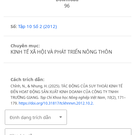
96
Số:
Tập 10 Số 2 (2012)
Chuyên mục:
KINH TẾ XÃ HỘI VÀ PHÁT TRIỂN NÔNG THÔN
Cách trích dẫn:
Chỉnh, N., & Nhung, H. (2025). TÁC ĐỘNG CỦA SUY THOÁI KINH TẾ
ĐẾN HOẠT ĐỘNG SẢN XUẤT KINH DOANH CỦA CÔNG TY TNHH
TRƯỜNG GIANG.
Tạp Chí Khoa học Nông nghiệp Việt Nam
,
10
(2), 171–
179.
https://doi.org/10.31817/tckhnnvn.2012.10.2.
Định dạng trích dẫn