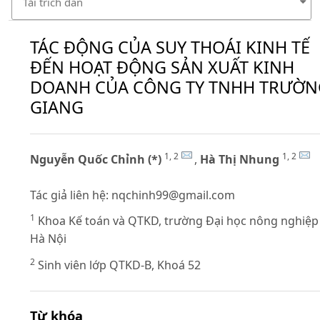
Tải trích dẫn
TÁC ĐỘNG CỦA SUY THOÁI KINH TẾ
ĐẾN HOẠT ĐỘNG SẢN XUẤT KINH
DOANH CỦA CÔNG TY TNHH TRƯỜN
GIANG
1, 2
1, 2
Nguyễn Quốc Chỉnh (*)
,
Hà Thị Nhung
Tác giả liên hệ:
nqchinh99@gmail.com
1
Khoa Kế toán và QTKD, trường Đại học nông nghiệp
Hà Nội
2
Sinh viên lớp QTKD-B, Khoá 52
Từ khóa