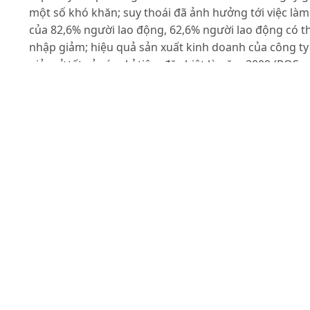
một số khó khăn; suy thoái đã ảnh hưởng tới việc làm
của 82,6% người lao động, 62,6% người lao động có t
nhập giảm; hiệu quả sản xuất kinh doanh của công ty
giảm ở tất cả các chỉ tiêu, đặc biệt là năm 2009 (ROS:
-2,36; ROE:-2,80 và ROA:-1,64) và mức sống của 82,9%
người lao động bị suy giảm. Để ứng phó với những tá
động của suy thoái kinh tế công ty đã áp dụng nhiều
biện pháp. Nghiên cứu cũng chỉ ra một số giải hiệu q
bao gồm: Khai thác tốt gói kích cầu của Chính phủ; t
hiện đàm phán lại với nhà cung cấp và tìm kiếm thêm
các nhà cung cấp nhằm đảm bảo đầu vào; thực hiện 
thải và tuyển dụng thêm lao động vào các thời điểm 
thiết...
Tài liệu tham khảo
John A. Garraty (2009). Cuộc đại suy thoái kinh tế thập