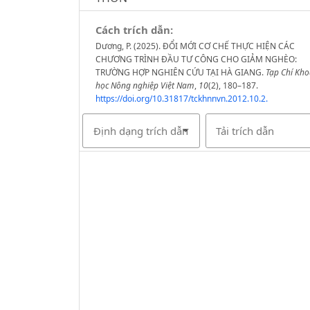
Cách trích dẫn:
Dương, P. (2025). ĐỔI MỚI CƠ CHẾ THỰC HIỆN CÁC
CHƯƠNG TRÌNH ĐẦU TƯ CÔNG CHO GIẢM NGHÈO:
TRƯỜNG HỢP NGHIÊN CỨU TẠI HÀ GIANG.
Tạp Chí Kh
học Nông nghiệp Việt Nam
,
10
(2), 180–187.
https://doi.org/10.31817/tckhnnvn.2012.10.2.
Định dạng trích dẫn
Tải trích dẫn