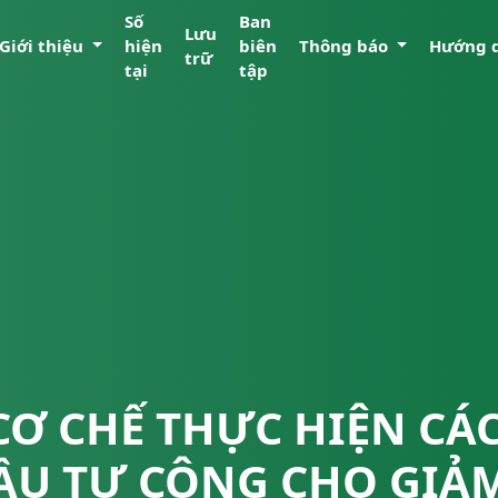
Số
Ban
Lưu
Giới thiệu
hiện
biên
Thông báo
Hướng 
trữ
tại
tập
CƠ CHẾ THỰC HIỆN C
ẦU TƯ CÔNG CHO GIẢ