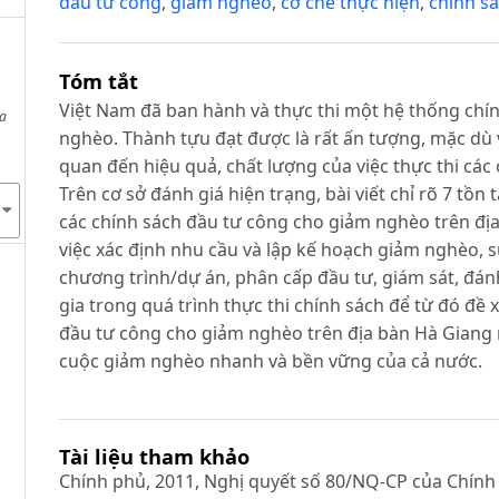
đầu tư công
,
giảm nghèo
,
cơ chế thực hiện
,
chính s
Tóm tắt
Việt Nam đã ban hành và thực thi một hệ thống chí
oa
nghèo. Thành tựu đạt được là rất ấn tượng, mặc dù 
quan đến hiệu quả, chất lượng của việc thực thi cá
Trên cơ sở đánh giá hiện trạng, bài viết chỉ rõ 7 tồn 
các chính sách đầu tư công cho giảm nghèo trên địa
việc xác định nhu cầu và lập kế hoạch giảm nghèo, s
chương trình/dự án, phân cấp đầu tư, giám sát, đá
gia trong quá trình thực thi chính sách để từ đó đề
đầu tư công cho giảm nghèo trên địa bàn Hà Giang 
cuộc giảm nghèo nhanh và bền vững của cả nước.
Tài liệu tham khảo
Chính phủ, 2011, Nghị quyết số 80/NQ-CP của Chín