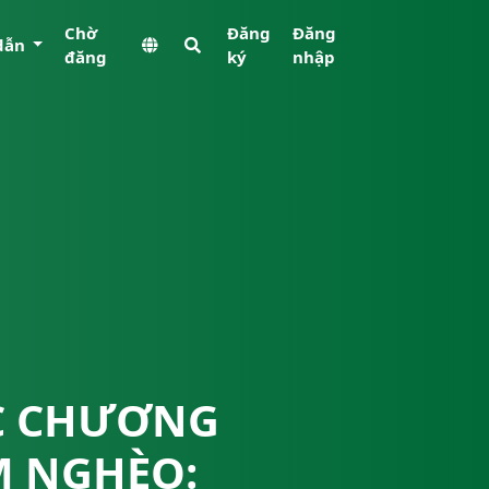
Chờ
Đăng
Đăng
dẫn
đăng
ký
nhập
ÁC CHƯƠNG
M NGHÈO: