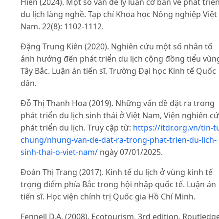
Hiền (2024). Một số vấn đề lý luận cơ bản về phát triể
du lịch làng nghề. Tạp chí Khoa học Nông nghiệp Việt
Nam. 22(8): 1102-1112.
Đặng Trung Kiên (2020). Nghiên cứu một số nhân tố
ảnh hưởng đến phát triển du lịch cộng đồng tiểu vùn
Tây Bắc. Luận án tiến sĩ. Trường Đại học Kinh tế Quốc
dân.
Đỗ Thị Thanh Hoa (2019). Những vấn đề đặt ra trong
phát triển du lịch sinh thái ở Việt Nam, Viện nghiên c
phát triển du lịch. Truy cập từ:
https://itdr.org.vn/tin-t
chung/nhung-van-de-dat-ra-trong-phat-trien-du-lich-
sinh-thai-o-viet-nam/
ngày 07/01/2025.
Đoàn Thị Trang (2017). Kinh tế du lịch ở vùng kinh tế
trọng điểm phía Bắc trong hội nhập quốc tế. Luận án
tiến sĩ. Học viện chính trị Quốc gia Hồ Chí Minh.
Fennell D.A. (2008). Ecotourism, 3rd edition, Routledge