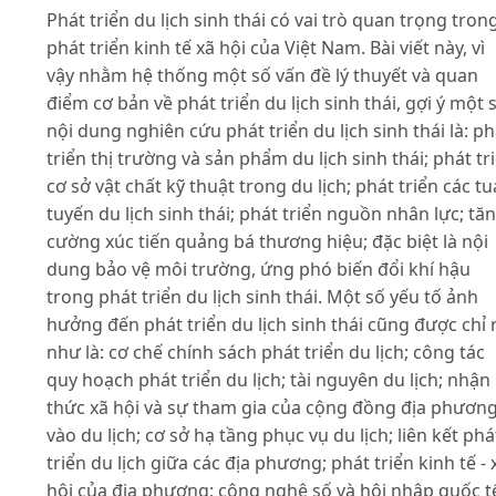
Phát triển du lịch sinh thái có vai trò quan trọng tron
phát triển kinh tế xã hội của Việt Nam. Bài viết này, vì
vậy nhằm hệ thống một số vấn đề lý thuyết và quan
điểm cơ bản về phát triển du lịch sinh thái, gợi ý một 
nội dung nghiên cứu phát triển du lịch sinh thái là: ph
triển thị trường và sản phẩm du lịch sinh thái; phát tr
cơ sở vật chất kỹ thuật trong du lịch; phát triển các tu
tuyến du lịch sinh thái; phát triển nguồn nhân lực; tă
cường xúc tiến quảng bá thương hiệu; đặc biệt là nội
dung bảo vệ môi trường, ứng phó biến đổi khí hậu
trong phát triển du lịch sinh thái. Một số yếu tố ảnh
hưởng đến phát triển du lịch sinh thái cũng được chỉ 
như là: cơ chế chính sách phát triển du lịch; công tác
quy hoạch phát triển du lịch; tài nguyên du lịch; nhận
thức xã hội và sự tham gia của cộng đồng địa phươn
vào du lịch; cơ sở hạ tầng phục vụ du lịch; liên kết phá
triển du lịch giữa các địa phương; phát triển kinh tế - 
hội của địa phương; công nghệ số và hội nhập quốc t