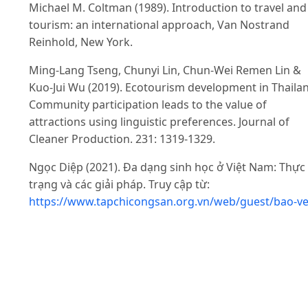
Michael M. Coltman (1989). Introduction to travel and
tourism: an international approach, Van Nostrand
Reinhold, New York.
Ming-Lang Tseng, Chunyi Lin, Chun-Wei Remen Lin &
Kuo-Jui Wu (2019). Ecotourism development in Thaila
Community participation leads to the value of
attractions using linguistic preferences. Journal of
Cleaner Production. 231: 1319-1329.
Ngọc Diệp (2021). Đa dạng sinh học ở Việt Nam: Thực
trạng và các giải pháp. Truy cập từ:
https://www.tapchicongsan.org.vn/web/guest/bao-ve
moi-truong/-/2018/824300/da-dang-sinh-hoc-o-viet-
nam--thuc-trang-va-cac-giai-phap.aspx#
ngày
07/01/2025.
Ngô Thị Liên (2018). Đánh giá sự tham gia của người
dân trong phát triển du lịch sinh thái dựa vào cộng