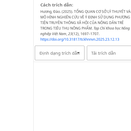
Cách trích dẫn:
Hương, Đào. (2025). TỔNG QUAN CƠ SỞ LÝ THUYẾT VÀ
MÔ HÌNH NGHIÊN CỨU VỀ Ý ĐỊNH SỬ DỤNG PHƯƠNG
TIỆN TRUYỀN THÔNG XÃ HỘI CỦA NÔNG DÂN TRẺ
TRONG TIÊU THỤ NÔNG PHẨM.
Tạp Chí Khoa học Nông
nghiệp Việt Nam
,
23
(12), 1697–1707.
https://doi.org/10.31817/tckhnnvn.2025.23.12.13
Định dạng trích dẫn
Tải trích dẫn