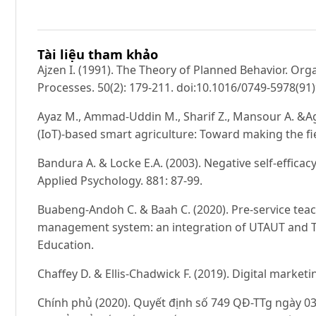
Tài liệu tham khảo
Ajzen I. (1991). The Theory of Planned Behavior. O
Processes. 50(2): 179-211. doi:10.1016/0749-5978(91)
Ayaz M., Ammad-Uddin M., Sharif Z., Mansour A. &Ag
(IoT)-based smart agriculture: Toward making the fie
Bandura A. & Locke E.A. (2003). Negative self-efficacy
Applied Psychology. 881: 87-99.
Buabeng-Andoh C. & Baah C. (2020). Pre-service teac
management system: an integration of UTAUT and T
Education.
Chaffey D. & Ellis-Chadwick F. (2019). Digital market
Chính phủ (2020). Quyết định số 749 QĐ-TTg ngày 0