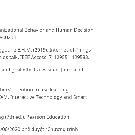
rganizational Behavior and Human Decision
90020-T.
goune E.H.M. (2019). Internet-of-Things
lds talk. IEEE Access. 7: 129551-129583.
 and goal effects revisited. Journal of
hers’ intention to use learning
AM. Interactive Technology and Smart
ing (7th ed.). Pearson Education.
3/06/2020 phê duyệt “Chương trình