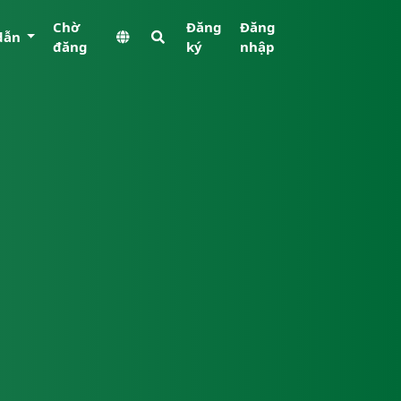
Chờ
Đăng
Đăng
dẫn
đăng
ký
nhập