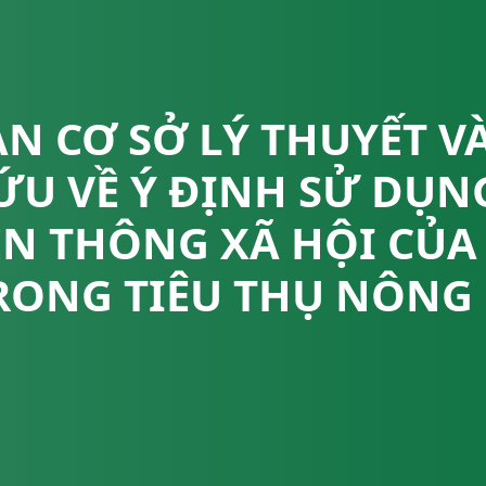
N CƠ SỞ LÝ THUYẾT V
ỨU VỀ Ý ĐỊNH SỬ DỤ
ỀN THÔNG XÃ HỘI CỦ
TRONG TIÊU THỤ NÔNG