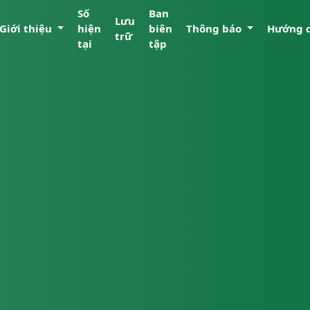
Số
Ban
Lưu
Giới thiệu
hiện
biên
Thông báo
Hướng 
trữ
tại
tập