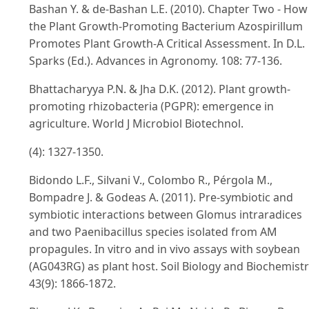
Bashan Y. & de-Bashan L.E. (2010). Chapter Two - How
the Plant Growth-Promoting Bacterium Azospirillum
Promotes Plant Growth-A Critical Assessment. In D.L.
Sparks (Ed.). Advances in Agronomy. 108: 77-136.
Bhattacharyya P.N. & Jha D.K. (2012). Plant growth-
promoting rhizobacteria (PGPR): emergence in
agriculture. World J Microbiol Biotechnol.
(4): 1327-1350.
Bidondo L.F., Silvani V., Colombo R., Pérgola M.,
Bompadre J. & Godeas A. (2011). Pre-symbiotic and
symbiotic interactions between Glomus intraradices
and two Paenibacillus species isolated from AM
propagules. In vitro and in vivo assays with soybean
(AG043RG) as plant host. Soil Biology and Biochemistr
43(9): 1866-1872.