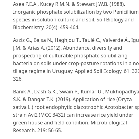
Asea P.E.A., Kucey R.M.N. & Stewart J.W.B. (1988).
Inorganic phosphate solubilization by two Penicillium
species in solution culture and soil. Soil Biology and
Biochemistry. 20(4): 459-464.
Azziz G., Bajsa N., Haghjou T., Taulé C., Valverde Á., Igu
J.M. & Arias A. (2012). Abundance, diversity and
prospecting of culturable phosphate solubilizing
bacteria on soils under crop-pasture rotations in a no
tillage regime in Uruguay. Applied Soil Ecology. 61: 32
326.
Banik A., Dash G.K., Swain P., Kumar U., Mukhopadhy
S.K. & Dangar T.K. (2019). Application of rice (Oryza
sativa L.) root endophytic diazotrophic Azotobacter s
strain Avi2 (MCC 3432) can increase rice yield under
green house and field condition. Microbiological
Research. 219: 56-65.