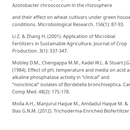
Azotobacter chroococcum in the rhizosphere
and their effect on wheat cultivars under green hous
conditions. Microbiological Research. 156(1): 87-93.
Li Z. & Zhang H. (2001). Application of Microbial
Fertilizers in Sustainable Agriculture. Journal of Crop
Production. 3(1): 337-347.
Mobley D.M., Chengappa M.M., Kadel W.L. & Stuart J.G
(1984). Effect of pH, temperature and media on acid 
alkaline phosphatase activity in “clinical” and
“nonclinical” isolates of Bordetella bronchiseptica. Can
Comp Med. 48(2): 175-178.
Molla A.H., Manjurul Haque M., Amdadul Haque M. &
Ilias G.N.M. (2012). Trichoderma-Enriched Biofertilizer
Enhances Production and Nutritional Quality of Toma
(Lycopersicon esculentum Mill.) and Minimizes NPK