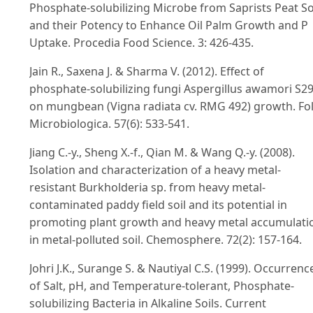
Phosphate-solubilizing Microbe from Saprists Peat So
and their Potency to Enhance Oil Palm Growth and P
Uptake. Procedia Food Science. 3: 426-435.
Jain R., Saxena J. & Sharma V. (2012). Effect of
phosphate-solubilizing fungi Aspergillus awamori S2
on mungbean (Vigna radiata cv. RMG 492) growth. Fol
Microbiologica. 57(6): 533-541.
Jiang C.-y., Sheng X.-f., Qian M. & Wang Q.-y. (2008).
Isolation and characterization of a heavy metal-
resistant Burkholderia sp. from heavy metal-
contaminated paddy field soil and its potential in
promoting plant growth and heavy metal accumulati
in metal-polluted soil. Chemosphere. 72(2): 157-164.
Johri J.K., Surange S. & Nautiyal C.S. (1999). Occurrenc
of Salt, pH, and Temperature-tolerant, Phosphate-
solubilizing Bacteria in Alkaline Soils. Current