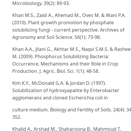
Microbiology. 39(2): 89-93.
Khan M.S., Zaidi A., Ahemad M., Oves M. & Wani P.A.
(2010). Plant growth promotion by phosphate
solubilizing fungi - current perspective. Archives of
Agronomy and Soil Science. 56(1): 73-98.
Khan A.A., Jilani G., Akhtar M.S., Naqvi S.M.S. & Rashe
M. (2009). Phosphorus Solubilizing Bacteria:
Occurrence, Mechanisms and their Role in Crop
Production. J. Agric. Biol. Sci. 1(1): 48-58.
Kim K.Y., McDonald G.A. & Jordan D. (1997).
Solubilization of hydroxyapatite by Enterobacter
agglomerans and cloned Escherichia coli in
culture medium. Biology and Fertility of Soils. 24(4): 3
352.
Khalid A., Arshad M., Shaharoona B., Mahmoud T.