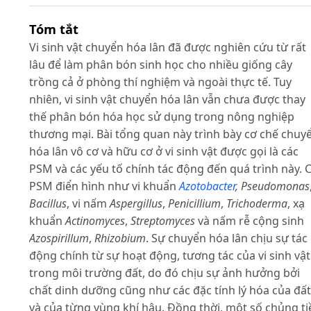
Tóm tắt
Vi sinh vật chuyển hóa lân đã được nghiên cứu từ rất
lâu để làm phân bón sinh học cho nhiều giống cây
trồng cả ở phòng thí nghiệm và ngoài thực tế. Tuy
nhiên, vi sinh vật chuyển hóa lân vẫn chưa được thay
thế phân bón hóa học sử dụng trong nông nghiệp
thương mại. Bài tổng quan này trình bày cơ chế chuy
hóa lân vô cơ và hữu cơ ở vi sinh vật được gọi là các
PSM và các yếu tố chính tác động đến quá trình này. 
PSM điển hình như vi khuẩn
Azotobacter
, Pseudomonas
Bacillus
, vi nấm
Aspergillus
,
Penicillium
,
Trichoderma
, xạ
khuẩn
Actinomyces
,
Streptomyces
và nấm rễ cộng sinh
Azospirillum
,
Rhizobium
. Sự chuyển hóa lân chịu sự tác
động chính từ sự hoạt động, tương tác của vi sinh vật
trong môi trường đất, do đó chịu sự ảnh hưởng bởi
chất dinh dưỡng cũng như các đặc tính lý hóa của đất
và của từng vùng khí hậu. Đồng thời, một số chủng ti