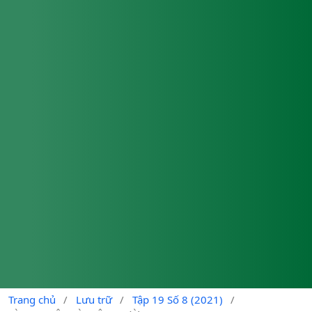
Trang chủ
/
Lưu trữ
/
Tập 19 Số 8 (2021)
/