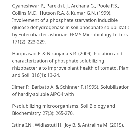
Gyaneshwar P., Parekh L.J., Archana G., Poole P.S.,
Collins M.D., Hutson R.A. & Kumar G.N. (1999).
Involvement of a phosphate starvation inducible
glucose dehydrogenase in soil phosphate solubilizati
by Enterobacter asburiae. FEMS Microbiology Letters.
171(2): 223-229.
Hariprasad P. & Niranjana S.R. (2009). Isolation and
characterization of phosphate solubilizing
rhizobacteria to improve plant health of tomato. Plan
and Soil. 316(1): 13-24.
Illmer P., Barbato A. & Schinner F. (1995). Solubilizatio
of hardly-soluble AlPO4 with
P-solubilizing microorganisms. Soil Biology and
Biochemistry. 27(3): 265-270.
Istina I.N., Widiastuti H., Joy B. & Antralina M. (2015).