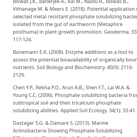
Biswas J.K., Banerjee A., Rai M., Naidu R., Biswas B.,
Vithanage M. & Meers E. (2018). Potential application 
selected metal resistant phosphate solubilizing bacte
isolated from the gut of earthworm (Metaphire
posthuma) in plant growth promotion. Geoderma. 33
117-124.
Bünemann E.K. (2008). Enzyme additions as a tool to
assess the potential bioavailability of organically bou
nutrients. Soil Biology and Biochemistry. 40(9): 2116-
2129.
Chen Y.P., Rekha P.D., Arun A.B., Shen F.T., Lai W.A. &
Young C.C. (2006). Phosphate solubilizing bacteria fr
subtropical soil and their tricalcium phosphate
solubilizing abilities. Applied Soil Ecology. 34(1): 33-41.
Dastager S.G. & Damare S. (2013). Marine
Actinobacteria Showing Phosphate-Solubilizing