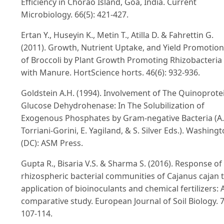
Efficiency in Chorao Island, Goa, India. Current
Microbiology. 66(5): 421-427.
Ertan Y., Huseyin K., Metin T., Atilla D. & Fahrettin G.
(2011). Growth, Nutrient Uptake, and Yield Promotion
of Broccoli by Plant Growth Promoting Rhizobacteria
with Manure. HortScience horts. 46(6): 932-936.
Goldstein A.H. (1994). Involvement of The Quinoprote
Glucose Dehydrohenase: In The Solubilization of
Exogenous Phosphates by Gram-negative Bacteria (A.
Torriani-Gorini, E. Yagiland, & S. Silver Eds.). Washing
(DC): ASM Press.
Gupta R., Bisaria V.S. & Sharma S. (2016). Response of
rhizospheric bacterial communities of Cajanus cajan 
application of bioinoculants and chemical fertilizers: 
comparative study. European Journal of Soil Biology. 7
107-114.