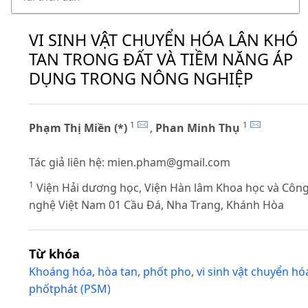
VI SINH VẬT CHUYỂN HÓA LÂN KHÓ
TAN TRONG ĐẤT VÀ TIỀM NĂNG ÁP
DỤNG TRONG NÔNG NGHIỆP
1
1
Phạm Thị Miền (*)
,
Phan Minh Thụ
Tác giả liên hệ:
mien.pham@gmail.com
1
Viện Hải dương học, Viện Hàn lâm Khoa học và Côn
nghệ Việt Nam 01 Cầu Đá, Nha Trang, Khánh Hòa
Từ khóa
Khoáng hóa
,
hòa tan
,
phốt pho
,
vi sinh vật chuyển hó
phốtphát (PSM)