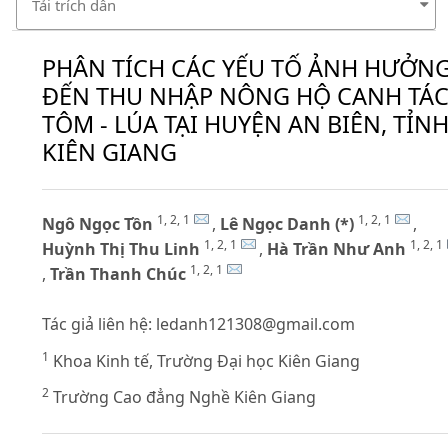
Tải trích dẫn
PHÂN TÍCH CÁC YẾU TỐ ẢNH HƯỞN
ĐẾN THU NHẬP NÔNG HỘ CANH TÁ
TÔM - LÚA TẠI HUYỆN AN BIÊN, TỈN
KIÊN GIANG
1, 2, 1
1, 2, 1
Ngô Ngọc Tồn
,
Lê Ngọc Danh (*)
,
1, 2, 1
1, 2, 1
Huỳnh Thị Thu Linh
,
Hà Trần Như Anh
1, 2, 1
,
Trần Thanh Chúc
Tác giả liên hệ:
ledanh121308@gmail.com
1
Khoa Kinh tế, Trường Đại học Kiên Giang
2
Trường Cao đẳng Nghề Kiên Giang