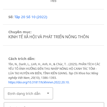
165
Số:
Tập 20 Số 10 (2022)
Chuyên mục:
KINH TẾ XÃ HỘI VÀ PHÁT TRIỂN NÔNG THÔN
Cách trích dẫn:
Tồn, N., Danh, L., Linh, H., Anh, H., & Chúc, T. . (2025). PHÂN TÍCH CÁC
YẾU TỐ ẢNH HƯỞNG ĐẾN THU NHẬP NÔNG HỘ CANH TÁC TÔM -
LÚA TẠI HUYỆN AN BIÊN, TỈNH KIÊN GIANG.
Tạp Chí Khoa học Nông
nghiệp Việt Nam
,
20
(10), 1386–1393.
https://doi.org/10.31817/tckhnnvn.2022.20.10.
Định dạng trích dẫn