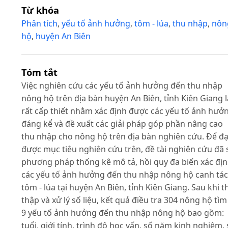
Từ khóa
Phân tích
,
yếu tố ảnh hưởng
,
tôm - lúa
,
thu nhập
,
nôn
hộ
,
huyện An Biên
Tóm tắt
Việc nghiên cứu các yếu tố ảnh hưởng đến thu nhập
nông hộ trên địa bàn huyện An Biên, tỉnh Kiên Giang l
rất cấp thiết nhằm xác định được các yếu tố ảnh hưở
đáng kể và đề xuất các giải pháp góp phần nâng cao
thu nhập cho nông hộ trên địa bàn nghiên cứu. Để đạ
được mục tiêu nghiên cứu trên, đề tài nghiên cứu đã 
phương pháp thống kê mô tả, hồi quy đa biến xác đị
các yếu tố ảnh hưởng đến thu nhập nông hộ canh tác
tôm - lúa tại huyện An Biên, tỉnh Kiên Giang. Sau khi t
thập và xử lý số liệu, kết quả điều tra 304 nông hộ tìm
9 yếu tố ảnh hưởng đến thu nhập nông hộ bao gồm:
tuổi, giới tính, trình độ học vấn, số năm kinh nghiệm,