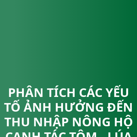
PHÂN TÍCH CÁC YẾU
TỐ ẢNH HƯỞNG ĐẾN
THU NHẬP NÔNG HỘ
CANH TÁC TÔM - LÚA