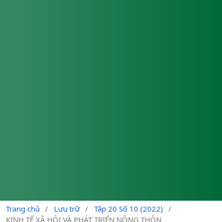
Trang chủ
/
Lưu trữ
/
Tập 20 Số 10 (2022)
/
KINH TẾ XÃ HỘI VÀ PHÁT TRIỂN NÔNG THÔN