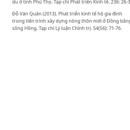
du ở tỉnh Phú Thọ. Tạp chí Phát triển Kinh tế. 236: 26-3
Đỗ Văn Quân (2013). Phát triển kinh tế hộ gia đình
trong tiến trình xây dựng nông thôn mới ở Đồng bằn
sông Hồng. Tạp chí Lý luận Chính trị. 54(56): 71-76.
Ellis F. (1998). Household strategies and rural liveliho
diversification. The journal of development studies.
35(1): 1-38.
FAO (2007). Handbook on Rural Household’s Liveliho
and Well-Being: Statistics on Rural Development and
Agriculture Household Income. United Nation, New
Yorkand Geneva. pp. 207-222.
Huỳnh Thị Đan Xuân & Mai Văn Nam (2011). Phân tích
các yếu tố ảnh hưởng đến thu nhập của các hộ chăn
nuôi gia cầm ở Đồng bằng Sông Cửu long. Tạp chí Kh
học Trường Đại học Cần Thơ.