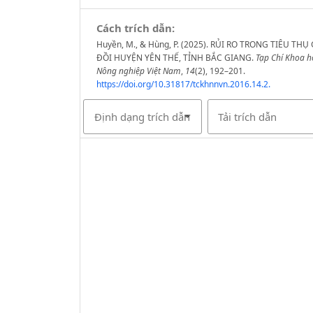
Cách trích dẫn:
Huyền, M., & Hùng, P. (2025). RỦI RO TRONG TIÊU THỤ
ĐỒI HUYỆN YÊN THẾ, TỈNH BẮC GIANG.
Tạp Chí Khoa h
Nông nghiệp Việt Nam
,
14
(2), 192–201.
https://doi.org/10.31817/tckhnnvn.2016.14.2.
Định dạng trích dẫn
Tải trích dẫn