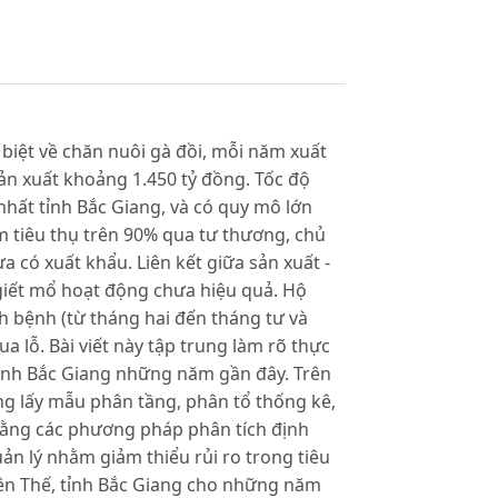
biệt về chăn nuôi gà đồi, mỗi năm xuất
sản xuất khoảng 1.450 tỷ đồng. Tốc độ
hất tỉnh Bắc Giang, và có quy mô lớn
m tiêu thụ trên 90% qua tư thương, chủ
a có xuất khẩu. Liên kết giữa sản xuất -
, giết mổ hoạt động chưa hiệu quả. Hộ
ch bệnh (từ tháng hai đến tháng tư và
a lỗ. Bài viết này tập trung làm rõ thực
 tỉnh Bắc Giang những năm gần đây. Trên
ng lấy mẫu phân tầng, phân tổ thống kê,
bằng các phương pháp phân tích định
uản lý nhằm giảm thiểu rủi ro trong tiêu
Yên Thế, tỉnh Bắc Giang cho những năm