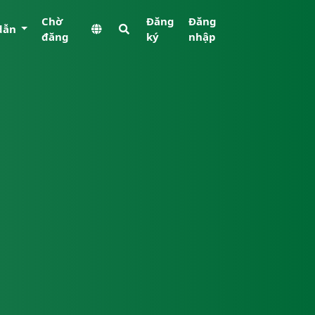
Chờ
Đăng
Đăng
dẫn
đăng
ký
nhập