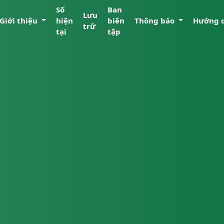
Số
Ban
Lưu
Giới thiệu
hiện
biên
Thông báo
Hướng 
trữ
tại
tập