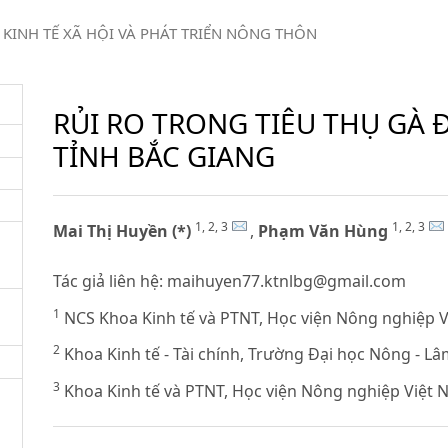
KINH TẾ XÃ HỘI VÀ PHÁT TRIỂN NÔNG THÔN
RỦI RO TRONG TIÊU THỤ GÀ 
TỈNH BẮC GIANG
1, 2, 3
1, 2, 3
Mai Thị Huyền (*)
,
Phạm Văn Hùng
Tác giả liên hệ:
maihuyen77.ktnlbg@gmail.com
1
NCS Khoa Kinh tế và PTNT, Học viện Nông nghiệp 
2
Khoa Kinh tế - Tài chính, Trường Đại học Nông - L
3
Khoa Kinh tế và PTNT, Học viện Nông nghiệp Việt