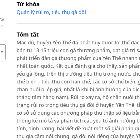
Từ khóa
Quản lý rủi ro
,
tiêu thụ gà đồi
 GÀ
ọc
Tóm tắt
Mặc dù, huyện Yên Thế đã phát huy được lợi thế đặc 
bán từ 13-15 triệu con gà thương phẩm, đạt giá trị 
phát triển đàn gà thương phẩm của Yên Thế nhanh n
nhất toàn quốc. Kết quả đánh giá cho thấy, sản phẩ
yếu gà lông, trên thị trường tiêu thụ trong nước, chư
chế biến – tiêu thụ còn hạn chế, các cơ sở chế biến
chăn nuôi bị ép giá, nhất là khi bị ảnh hưởng của dị
tháng tám hàng năm). Rủi ro xảy ra, hộ chăn nuôi thu
trạng rủi ro trong tiêu thụ gà đồi ở huyện Yên Thế,
cơ sở sử dụng các phương pháp thu thập số liệu bằ
thống kê mô tả và phân tích các yếu tố ảnh hưởng 
tính, định lượng, bài viết đề xuất một số giải pháp q
thụ gia cầm nói chung, gà đồi nói riêng của huyện 