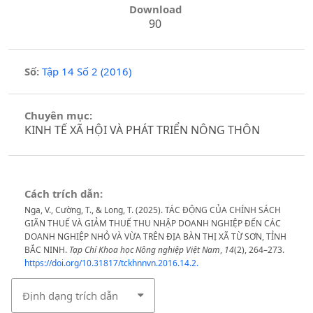
Download
90
Số:
Tập 14 Số 2 (2016)
Chuyên mục:
KINH TẾ XÃ HỘI VÀ PHÁT TRIỂN NÔNG THÔN
Cách trích dẫn:
Nga, V., Cường, T., & Long, T. (2025). TÁC ĐỘNG CỦA CHÍNH SÁCH
GIÃN THUẾ VÀ GIẢM THUẾ THU NHẬP DOANH NGHIỆP ĐẾN CÁC
DOANH NGHIỆP NHỎ VÀ VỪA TRÊN ĐỊA BÀN THỊ XÃ TỪ SƠN, TỈNH
BẮC NINH.
Tạp Chí Khoa học Nông nghiệp Việt Nam
,
14
(2), 264–273.
https://doi.org/10.31817/tckhnnvn.2016.14.2.
Định dạng trích dẫn