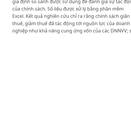
giả định so sánh được sử dụng để đánh giá sự tác độ
của chính sách. Số liệu được xử lý bằng phần mềm
Excel. Kết quả nghiên cứu chỉ ra rằng chính sách giãn
thuế, giảm thuế đã tác động tới nguồn lực của doanh
nghiệp như khả năng cung ứng vốn của các DNNVV; 
lượng lao động; thu nhập của người lao động; số lượ
doanh nghiệp giải thể, phá sản, tạm ngừng hoạt độn
và chỉ số hàng tồn kho. Bên cạnh đó, chính sách cũng
có những tác động tới hoạt động sản xuất kinh doanh
kết quả và hiệu quả sản xuất kinh doanh.
Tài liệu tham khảo
Bộ Tài chính (2013). Luật thuế thu nhập doanh nghiệp
và một số quy định hướng dẫn thi hành. Tạp chí Thuế.
Nhà xuất bản Tài chính, Hà Nội.
Chi cục Thuế thị xã Từ Sơn (2009-2014). Dự toán giao