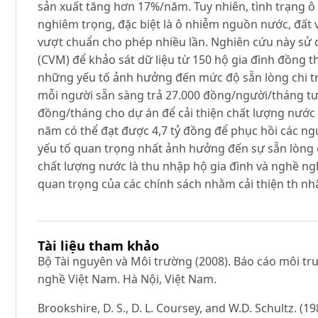
sản xuất tăng hơn 17%/năm. Tuy nhiên, tình trạng ô
nghiêm trọng, đặc biệt là ô nhiễm nguồn nước, đất 
vượt chuẩn cho phép nhiều lần. Nghiên cứu này sử
(CVM) để khảo sát dữ liệu từ 150 hộ gia đình đồng t
những yếu tố ảnh hưởng đến mức độ sẵn lòng chi trả
mỗi người sẵn sàng trả 27.000 đồng/người/tháng tư
đồng/tháng cho dự án để cải thiện chất lượng nước 
năm có thể đạt được 4,7 tỷ đồng để phục hồi các n
yếu tố quan trọng nhất ảnh hưởng đến sự sẵn lòng ch
chất lượng nước là thu nhập hộ gia đình và nghề ngh
quan trọng của các chính sách nhằm cải thiện th nh
Tài liệu tham khảo
Bộ Tài nguyên và Môi trường (2008). Báo cáo môi tr
nghề Việt Nam. Hà Nội, Việt Nam.
Brookshire, D. S., D. L. Coursey, and W.D. Schultz. (19