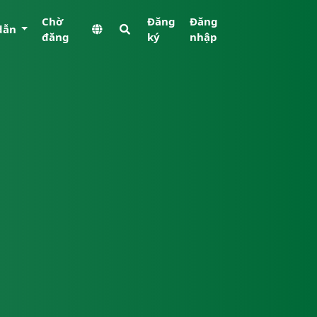
Chờ
Đăng
Đăng
dẫn
đăng
ký
nhập