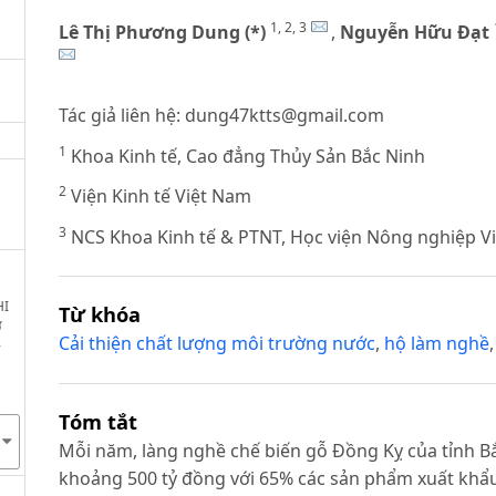
1, 2, 3
Lê Thị Phương Dung (*)
,
Nguyễn Hữu Đạt
Tác giả liên hệ:
dung47ktts@gmail.com
1
Khoa Kinh tế, Cao đẳng Thủy Sản Bắc Ninh
2
Viện Kinh tế Việt Nam
3
NCS Khoa Kinh tế & PTNT, Học viện Nông nghiệp V
HI
Từ khóa
Ở
Cải thiện chất lượng môi trường nước
,
hộ làm nghề
Tóm tắt
Mỗi năm, làng nghề chế biến gỗ Đồng Kỵ của tỉnh Bắ
khoảng 500 tỷ đồng với 65% các sản phẩm xuất khẩu