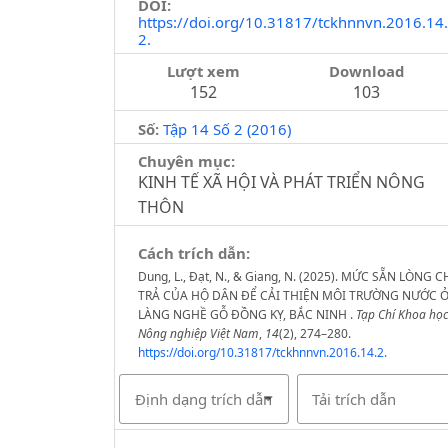
DOI:
https://doi.org/10.31817/tckhnnvn.2016.14.
2.
Lượt xem
Download
152
103
Số:
Tập 14 Số 2 (2016)
Chuyên mục:
KINH TẾ XÃ HỘI VÀ PHÁT TRIỂN NÔNG
THÔN
Cách trích dẫn:
Dung, L., Đạt, N., & Giang, N. (2025). MỨC SẴN LÒNG C
TRẢ CỦA HỘ DÂN ĐỂ CẢI THIỆN MÔI TRƯỜNG NƯỚC 
LÀNG NGHỀ GỖ ĐỒNG KỴ, BẮC NINH .
Tạp Chí Khoa học
Nông nghiệp Việt Nam
,
14
(2), 274–280.
https://doi.org/10.31817/tckhnnvn.2016.14.2.
Định dạng trích dẫn
Tải trích dẫn