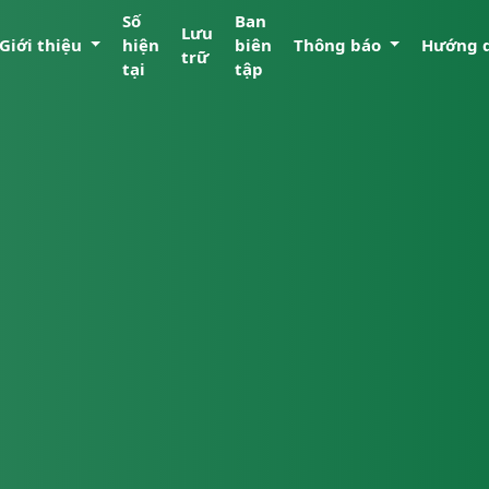
Số
Ban
Lưu
Giới thiệu
hiện
biên
Thông báo
Hướng 
trữ
tại
tập