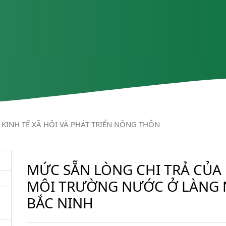
KINH TẾ XÃ HỘI VÀ PHÁT TRIỂN NÔNG THÔN
MỨC SẴN LÒNG CHI TRẢ CỦA 
MÔI TRƯỜNG NƯỚC Ở LÀNG 
BẮC NINH