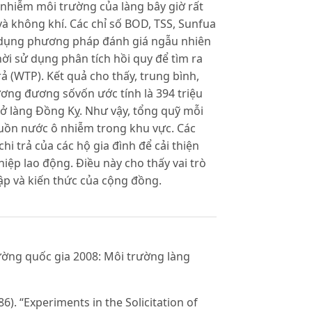
 nhiễm môi trường của làng bây giờ rất
và không khí. Các chỉ số BOD, TSS, Sunfua
 dụng phương pháp đánh giá ngẫu nhiên
hời sử dụng phân tích hồi quy để tìm ra
 (WTP). Kết quả cho thấy, trung bình,
ơng đương sốvốn ước tính là 394 triệu
ở làng Đồng Kỵ. Như vậy, tổng quỹ mỗi
guồn nước ô nhiễm trong khu vực. Các
i trả của các hộ gia đình để cải thiện
iệp lao động. Điều này cho thấy vai trò
ập và kiến thức của cộng đồng.
ường quốc gia 2008: Môi trường làng
86). “Experiments in the Solicitation of