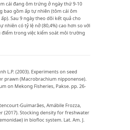
ôm cái đang ôm trứng ở ngày thứ 9-10
g bao gồm ấp tự nhiên (tôm cái ôm
 ấp). Sau 9 ngày theo dõi kết quả cho
 nhiên có tỷ lệ nở (80,4%) cao hơn so với
ưu điểm trong việc kiểm soát môi trường
 Binh L.P. (2003). Experiments on seed
ter prawn (Macrobrachium nipponense).
um on Mekong Fisheries, Pakse. pp. 26-
ittencourt-Guimarães, Amábile Frozza,
er (2017). Stocking density for freshwater
nidae) in biofloc system. Lat. Am. J.