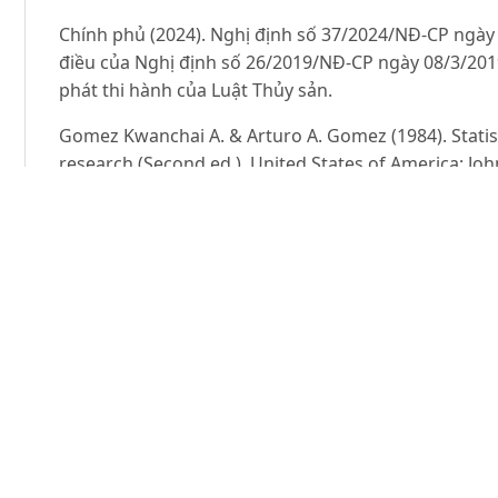
Chính phủ (2024). Nghị định số 37/2024/NĐ-CP ngày 
điều của Nghị định số 26/2019/NĐ-CP ngày 08/3/2019 
phát thi hành của Luật Thủy sản.
Gomez Kwanchai A. & Arturo A. Gomez (1984). Statist
research (Second ed.). United States of America: Joh
Kim Văn Vạn, Lê Việt Dũng & Trương Đình Hoài (20
số chất bổ sung lên sinh trưởng, tỷ lệ sống và sức
columnare trên cá rô phi (Oreochromis niloticus). Tạ
45-51.
Liu J.,. Gong S, He X. & Zhang X. (2003). Studies on 
Macrobrachium nipponensis, in Wuhu, Hubei Province
183.
Liu G. (2004). The high-yield technology in pond cu
Fisheries Science, 23(7):33 (in Chinese).