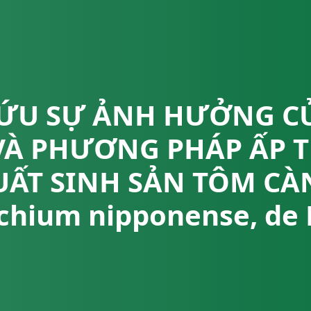
ỨU SỰ ẢNH HƯỞNG C
VÀ PHƯƠNG PHÁP ẤP 
UẤT SINH SẢN TÔM CÀ
chium nipponense, de 