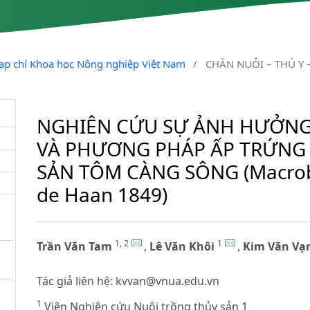
Tạp chí Khoa học Nông nghiệp Việt Nam
/
CHĂN NUÔI – THÚ Y 
NGHIÊN CỨU SỰ ẢNH HƯỞNG
VÀ PHƯƠNG PHÁP ẤP TRỨNG 
SẢN TÔM CÀNG SÔNG (Macrob
de Haan 1849)
1, 2
1
Trần Văn Tam
,
Lê Văn Khôi
,
Kim Văn Vạn
Tác giả liên hệ:
kvvan@vnua.edu.vn
1
Viện Nghiên cứu Nuôi trồng thủy sản 1