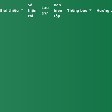
Số
Ban
Lưu
Giới thiệu
hiện
biên
Thông báo
Hướng 
trữ
tại
tập