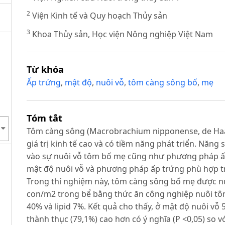
2
Viện Kinh tế và Quy hoạch Thủy sản
3
Khoa Thủy sản, Học viện Nông nghiệp Việt Nam
Từ khóa
Ấp trứng
,
mật độ
,
nuôi vỗ
,
tôm càng sông bố
,
mẹ
Tóm tắt
Tôm càng sông (Macrobrachium nipponense, de Haan 
giá trị kinh tế cao và có tiềm năng phát triển. Năng
vào sự nuôi vỗ tôm bố mẹ cũng như phương pháp ấ
mật độ nuôi vỗ và phương pháp ấp trứng phù hợp t
Trong thí nghiệm này, tôm càng sông bố mẹ được nu
con/m2 trong bể bằng thức ăn công nghiệp nuôi tô
40% và lipid 7%. Kết quả cho thấy, ở mật độ nuôi vỗ 5
thành thục (79,1%) cao hơn có ý nghĩa (P <0,05) so 