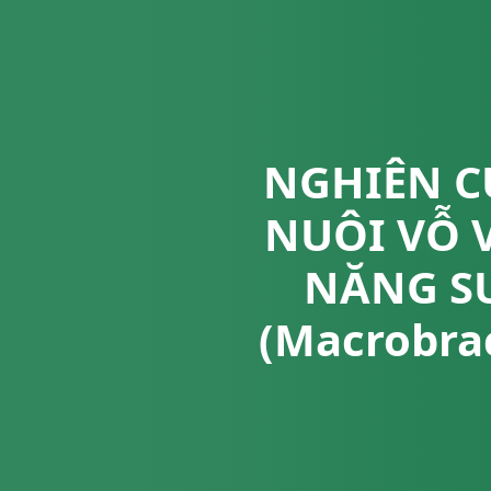
NGHIÊN C
NUÔI VỖ 
NĂNG S
(Macrobra