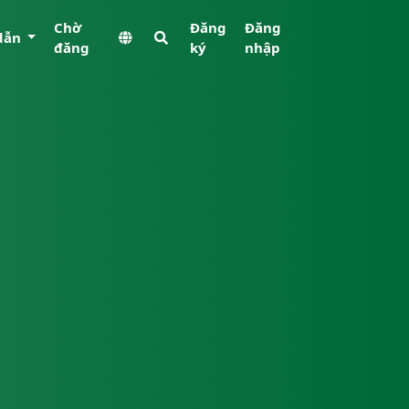
Chờ
Đăng
Đăng
dẫn
đăng
ký
nhập