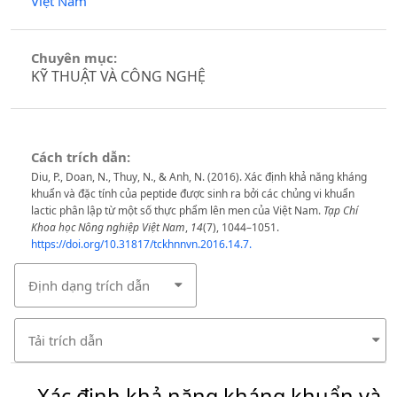
Việt Nam
Chuyên mục:
KỸ THUẬT VÀ CÔNG NGHỆ
Cách trích dẫn:
Diu, P., Doan, N., Thuy, N., & Anh, N. (2016). Xác định khả năng kháng
khuẩn và đặc tính của peptide được sinh ra bởi các chủng vi khuẩn
lactic phân lập từ một số thực phẩm lên men của Việt Nam.
Tạp Chí
Khoa học Nông nghiệp Việt Nam
,
14
(7), 1044–1051.
https://doi.org/10.31817/tckhnnvn.2016.14.7.
Định dạng trích dẫn
Tải trích dẫn
Xác định khả năng kháng khuẩn và