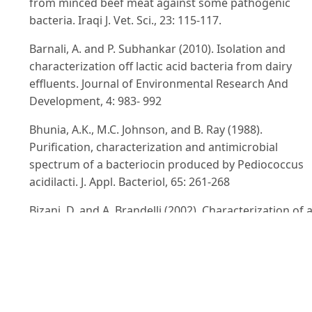
from minced beef meat against some pathogenic
bacteria. Iraqi J. Vet. Sci., 23: 115-117.
Barnali, A. and P. Subhankar (2010). Isolation and
characterization off lactic acid bacteria from dairy
effluents. Journal of Environmental Research And
Development, 4: 983- 992
Bhunia, A.K., M.C. Johnson, and B. Ray (1988).
Purification, characterization and antimicrobial
spectrum of a bacteriocin produced by Pediococcus
acidilacti. J. Appl. Bacteriol, 65: 261-268
Bizani, D. and A. Brandelli (2002). Characterization of 
bacteriocin produced by a newly isolated Bacillus sp.
strain 8A. Journal of Applied Microbiology, 93: 512-519
Bonade, A., F. Murelli, M. Vescovo, and G. Scolari. 2001
Partial characterization of a bacteriocin produced by
Lactobacillus helveticus. Lett. Appl. Microbiol, 33: 153-