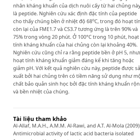
nhân kháng khuẩn của dịch nuôi cấy từ hai chủng nà
là peptide. Nghiên cứu xác định đặc tính của peptide
o
cho thấy chúng bền ở nhiệt độ 68
C, trong đó hoạt tí
còn lại của FME1.7 và CS3.7 tương ứng là trên 90% và
75% trong vòng 20 phút. Ở 100°C trong 10 phút, hoạt
tính kháng khuẩn của hai chủng còn lại khoảng 40%.
Nghiên cứu cũng chỉ ra rằng peptide bền ở pH 5, nh
hoạt tính kháng khuẩn giảm đáng kể khi tăng hoặc
giảm pH. Với kết quả nghiên cứu này, peptide được s
xuất bởi hai chủng trên có tiềm năng sử dụng như m
chất bảo quản sinh học bởi đặc tính kháng khuẩn rộ
và bền nhiệt của chúng.
Tài liệu tham khảo
Al-Allaf, M.A.H., A.M.M. Al-Rawi, and A.T. Al-Mola (2009)
Antimicrobial activity of lactic acid bacteria isolated