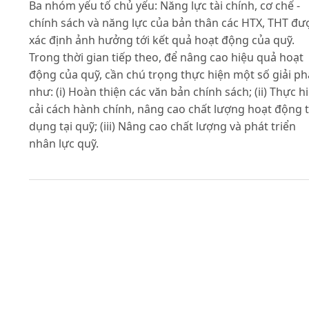
Ba nhóm yếu tố chủ yếu: Năng lực tài chính, cơ chế -
chính sách và năng lực của bản thân các HTX, THT đư
xác định ảnh hưởng tới kết quả hoạt động của quỹ.
Trong thời gian tiếp theo, để nâng cao hiệu quả hoạt
động của quỹ, cần chú trọng thực hiện một số giải p
như: (i) Hoàn thiện các văn bản chính sách; (ii) Thực h
cải cách hành chính, nâng cao chất lượng hoạt động t
dụng tại quỹ; (iii) Nâng cao chất lượng và phát triển
nhân lực quỹ.
Tài liệu tham khảo
H. Hải (2015). Hà Nội thêm 152 HTX mới thành lập.
http://hanoi.gov.vn/chidaodieuhanh/-/hn/t0gZB5w6
noi-them-152-htx-moi-thanh-
lap.html;jsessionid=gSWCzl09UM+CVJNPE3
LvKsNs.node5, truy cập ngày 19/03/2016.