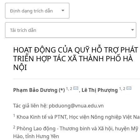
Định dạng trích dẫn
Tải trích dẫn
HOẠT ĐỘNG CỦA QUỸ HỖ TRỢ PHÁT
TRIỂN HỢP TÁC XÃ THÀNH PHỐ HÀ
NỘI
1, 2
1, 2
Phạm Bảo Dương (*)
,
Lê Thị Phượng
Tác giả liên hệ:
pbduong@vnua.edu.vn
1
Khoa Kinh tế và PTNT, Học viện Nông nghiệp Việt N
2
Phòng Lao động - Thương binh và Xã hội, huyện Mỹ
Hào, tỉnh Hưng Yên