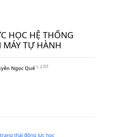
ỰC HỌC HỆ THỐNG
N MÁY TỰ HÀNH
1, 2
yễn Ngọc Quế
,
trạng thái động lực học