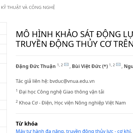
KỸ THUẬT VÀ CÔNG NGHỆ
MÔ HÌNH KHẢO SÁT ĐỘNG L
TRUYỀN ĐỘNG THỦY CƠ TRÊ
1, 2
1, 2
Đặng Đức Thuận
,
Bùi Việt Đức (*)
,
Ngu
Tác giả liên hệ:
bvduc@vnua.edu.vn
1
Đại học Công nghệ Giao thông vận tải
2
Khoa Cơ - Điện, Học viện Nông nghiệp Việt Nam
Từ khóa
Máy tự hành đa năng
,
truyền động thủy lực - cơ khí