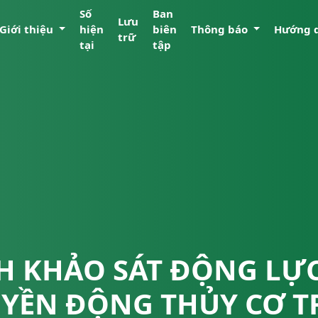
Số
Ban
Lưu
Giới thiệu
hiện
biên
Thông báo
Hướng 
trữ
tại
tập
H KHẢO SÁT ĐỘNG LỰC
YỀN ĐỘNG THỦY CƠ T