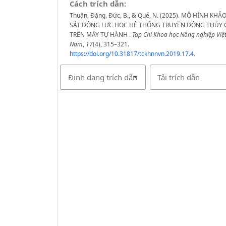
Cách trích dẫn:
Thuận, Đặng, Đức, B., & Quế, N. (2025). MÔ HÌNH KHẢ
SÁT ĐỘNG LỰC HỌC HỆ THỐNG TRUYỀN ĐỘNG THỦY 
TRÊN MÁY TỰ HÀNH .
Tạp Chí Khoa học Nông nghiệp Việ
Nam
,
17
(4), 315–321.
https://doi.org/10.31817/tckhnnvn.2019.17.4.
Định dạng trích dẫn
Tải trích dẫn