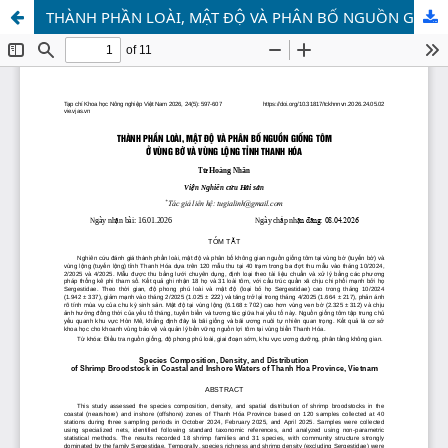
THÀNH PHẦN LOÀI, MẬT ĐỘ VÀ PHÂN BỐ NGUỒN GIỐNG TÔM Ở VÙNG BỜ VÀ VÙNG LỘNG TỈNH THANH HÓA